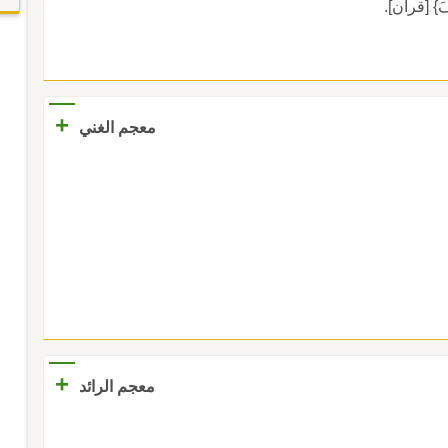
وسُفَ} [قرآن].
+
معجم الغني
+
معجم الرائد