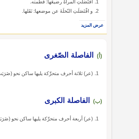
افْتَصَلَتِ المرأَةُ رضيعَها: فَطَمته.
و افْتَصَلَتِ النّخلَةَ عن موضعها: نَقَلها.
عرض المزيد
الفاصلة الصّغرى
(أ)
(عر) ثلاثة أحرف متحرِّكة يليها ساكن نحو (ضَرَبَتْ
الفاصلة الكبرى
(ب)
(عر) أربعة أحرف متحرِّكة يليها ساكن نحو (ضَرَبَ