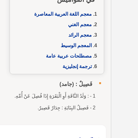
معجم اللغة العربية المعاصرة
معجم الغني
معجم الرائد
المعجم الوسيط
مصطلحات عربية عامة
ترجمة إنجليزية
فَصِيلٌ : (جامد)
1 - : وَلَدُ النَّاقَةِ أَوِ الْبَقَرَةِ إِذَا فُصِلَ عَنْ أُمِّهِ.
2 - فَصِيلُ البِنَايَةِ : جِدَارٌ قَصِيرٌ.