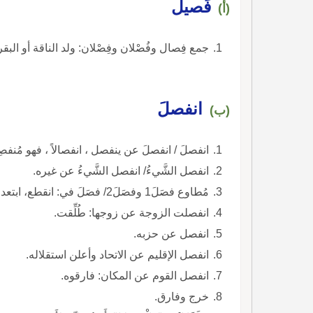
فَصيل
(أ)
جمع فِصال وفُصْلان وفِصْلان: ولد الناقة أو البقر
انفصلَ
(ب)
انفصلَ / انفصلَ عن ينفصل ، انفصالاً ، فهو مُنفص
انفصل الشَّيءُ/ انفصل الشَّيءُ عن غيره.
مُطاوع فصَلَ1 وفصَلَ2/ فصَلَ في: انقطع، ابتعد، استقلَّ، عكسه اتَّصَل.
انفصلت الزوجة عن زوجها: طُلِّقت.
انفصل عن حزبه.
انفصل الإقليم عن الاتحاد وأعلن استقلاله.
انفصل القوم عن المكان: فارقوه.
خرج وفارق.