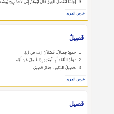
{وَلَمَّا انْفَصَلَ الْعِيرُ قَالَ أَبُوهُمْ إِنِّي لأَجِدُ رِيحَ يُ
عرض المزيد
فَصِيلٌ
جمع: فِصَالٌ، فُصْلاَنٌ. [ف ص ل].
: وَلَدُ النَّاقَةِ أَوِ الْبَقَرَةِ إِذَا فُصِلَ عَنْ أُمِّهِ.
:فَصِيلُ البِنَايَةِ : جِدَارٌ قَصِيرٌ.
عرض المزيد
فَصيل