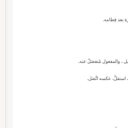
ة بعد فِطامه.
ِل ، والمفعول مُنفصَلٌ عنه.