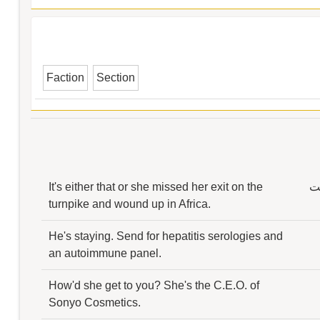
Faction
Section
لت
It's either that or she missed her exit on the
turnpike and wound up in Africa.
He's staying. Send for hepatitis serologies and
an autoimmune panel.
How'd she get to you? She's the C.E.O. of
Sonyo Cosmetics.