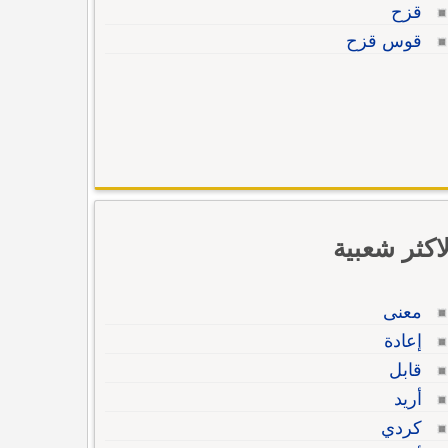
قزح
قوس قزح
لاكثر شعبية
معنى
إعادة
قابل
أريد
كردي