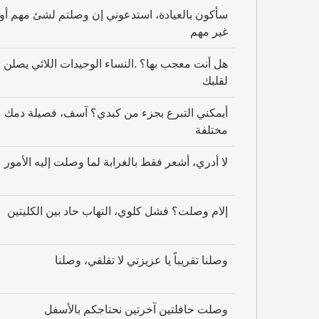
سأكون بالعيادة، استدعوني إن وصلتم لشئ مهم أو
غير مهم
هل أنت معجب بها؟ .النساء الوحيدات اللائي يصلن
لقلبك
أيمكني التبرع بجزء من كبدي؟ آسف، فصيلة دمك
مختلفة
لا أدري، أشعر فقط بالغرابة لما وصلت إليه الأمور
إلام وصلت؟ فشل كلوي، التهاب حاد بين الكليتين
وصلنا تقريباً يا عزيزتي لا تقلقي، وصلنا
وصلت حافلتين آخرتين نحتاجكم بالأسفل