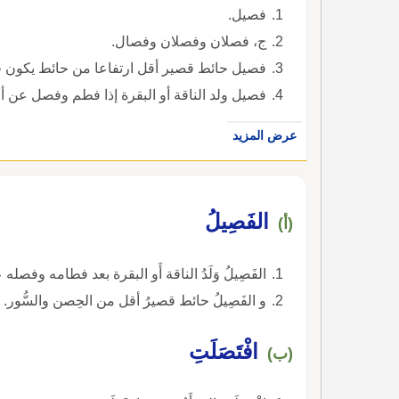
فصيل.
ج، فصلان وفصلان وفصال.
فصيل حائط قصير أقل ارتفاعا من حائط يكون ق
فصيل ولد الناقة أو البقرة إذا فطم وفصل عن أ
عرض المزيد
الفَصِيلُ
(أ)
الفَصِيلُ وَلَدُ الناقة أَو البقرة بعد فطامه وفصله 
و الفَصِيلُ حائط قصيرُ أقل من الحِصن والسُّور. وا
افْتَصَلَتِ
(ب)