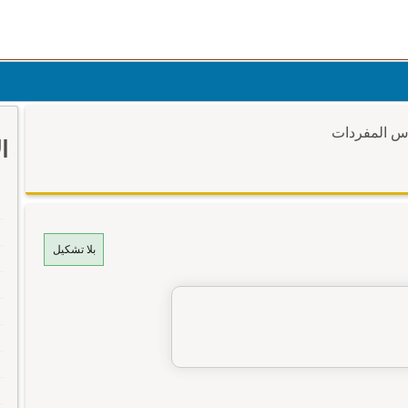
وس المفردات
ا
بلا تشكيل