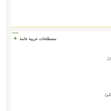
+
مصطلحات عربية عامة
).
كم).