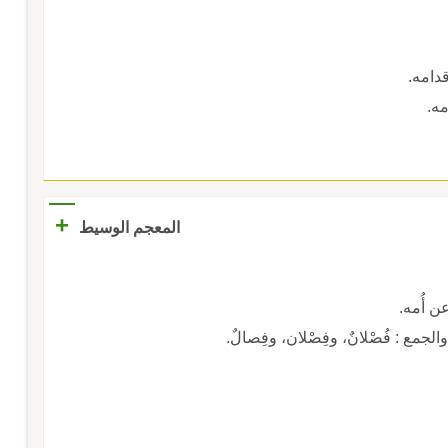
دامه.
مه.
+
المعجم الوسيط
عن أُمه.
لجمع : فُصْلانٌ، وفِصْلان، وفِصالٌ.