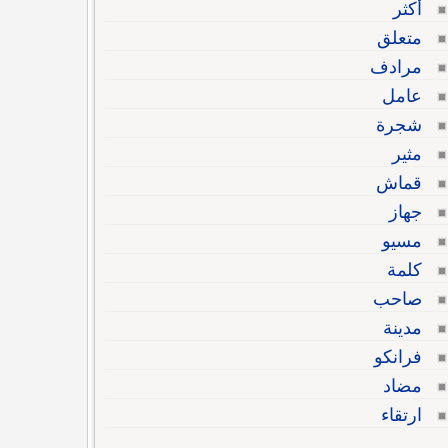
أكثر
متعلق
مرادف
عامل
شجرة
مثير
قماش
جهاز
مسيو
كلمة
صاحب
مدينة
فرانكو
مضاد
ارتقاء