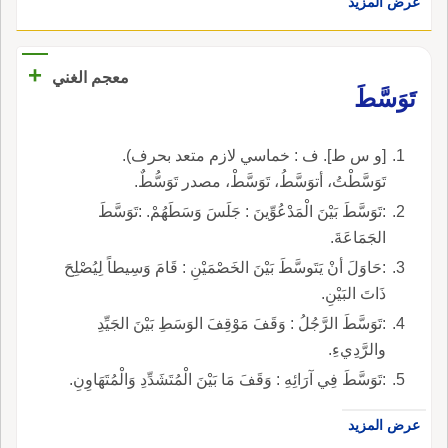
عرض المزيد
+
معجم الغني
تَوَسَّطَ
[و س ط]. ف : خماسي لازم متعد بحرف).
تَوَسَّطْتُ، أتوَسَّطُ، تَوَسَّطْ، مصدر تَوَسُّطٌ.
:تَوَسَّطَ بَيْنَ الْمَدْعُوِّينَ : جَلَسَ وَسَطَهُمْ. :تَوَسَّطَ
الجَمَاعَةَ.
:حَاوَلَ أنْ يَتَوسَّطَ بَيْنَ الخَصْمَيْنِ : قَامَ وَسِيطاً لِيُصْلِحَ
ذَاتَ البَيْنِ.
:تَوَسَّطَ الرَّجُلُ : وَقَفَ مَوْقِفَ الوَسَطِ بَيْنَ الجَيِّدِ
والرَّدِيءِ.
:تَوَسَّطَ فِي آرَائِهِ : وَقَفَ مَا بَيْنَ الْمُتَشَدِّدِ وَالْمُتَهَاوِنِ.
عرض المزيد