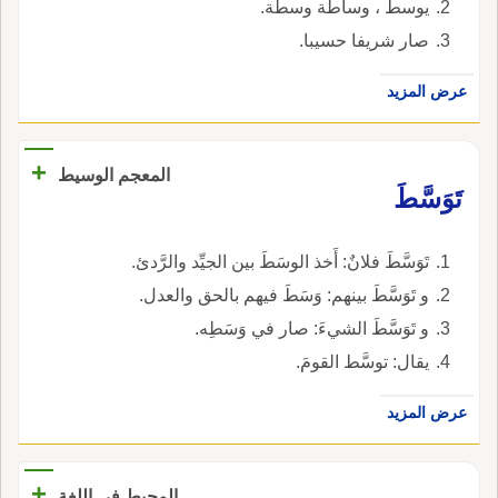
يوسط ، وساطة وسطة.
صار شريفا حسيبا.
عرض المزيد
+
المعجم الوسيط
تَوَسَّطَ
تَوَسَّطَ فلانٌ: أَخذ الوسَطَ بين الجيِّد والرَّدئ.
و تَوَسَّطَ بينهم: وَسَطَ فيهم بالحق والعدل.
و تَوَسَّطَ الشيءَ: صار في وَسَطِه.
يقال: توسَّط القومَ.
عرض المزيد
+
المحيط في اللغة