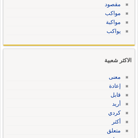
مقصود
مواكب
مواكبة
يواكب
الاكثر شعبية
معنى
إعادة
قابل
أريد
كردي
أكثر
متعلق