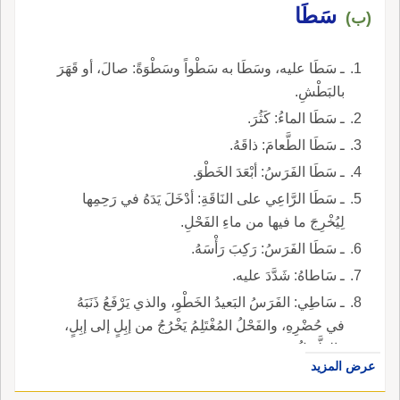
سِيْدَه: من قال هي غيرُ صلاةِ الجُمْعَةِ، فقد أخْطَأَ، إلاَّ
سَطَا
(ب)
أن يقولَهُ بروايَةٍ مُسْنَدَةٍ إلى النبيِّ صلى الله عليه
وسلم. قيل: لا يَرِدُ عليه: ‘‘شَغَلُونا عن الصلاةِ
ـ سَطَا عليه، وسَطَا به سَطْواً وسَطْوَةً: صالَ، أو قَهَرَ
الوُسْطَى صلاةِ العصرِ’‘، لأنه ليس المُرادُ بها في
بالبَطْشِ.
الحديثِ المذكورَةَ في التَّنْزِيلِ.
ـ سَطَا الماءُ: كَثُرَ.
ـ سَطَا الطَّعامَ: ذاقَهُ.
ـ سَطَا الفَرَسُ: أبْعَدَ الخَطْوَ.
ـ سَطَا الرَّاعِي على النَاقَةِ: أدْخَلَ يَدَهُ في رَحِمِها
لِيُخْرِجَ ما فيها من ماءِ الفَحْلِ.
ـ سَطَا الفَرَسُ: رَكِبَ رَأْسَهُ.
ـ سَاطاهُ: شَدَّدَ عليه.
ـ سَاطِي: الفَرَسُ البَعيدُ الخَطْوِ، والذي يَرْفَعُ ذَنَبَهُ
في حُضْرِهِ، والفَحْلُ المُغْتَلِمُ يَخْرُجُ من إبِلٍ إلى إبِلٍ،
والطَّويلُ.
عرض المزيد