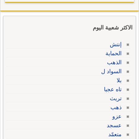
الاكثر شعبية اليوم
إنتش
الحماية
الذهب
السواد ل
بلا
تاه عجبا
تريث
ذهب
عزو
عسجد
متعمّد