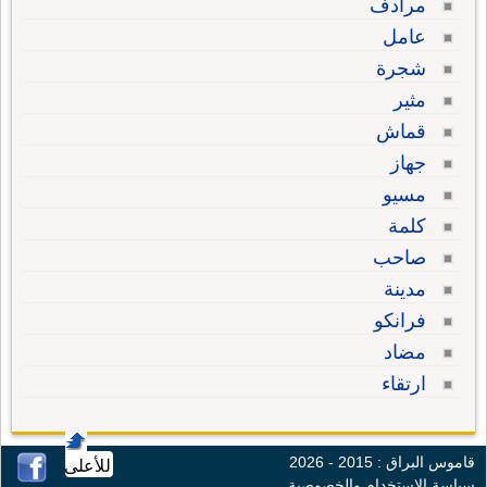
مرادف
عامل
شجرة
مثير
قماش
جهاز
مسيو
كلمة
صاحب
مدينة
فرانكو
مضاد
ارتقاء
قاموس البراق : 2015 - 2026
للأعلى
سياسة الإستخدام والخصوصية