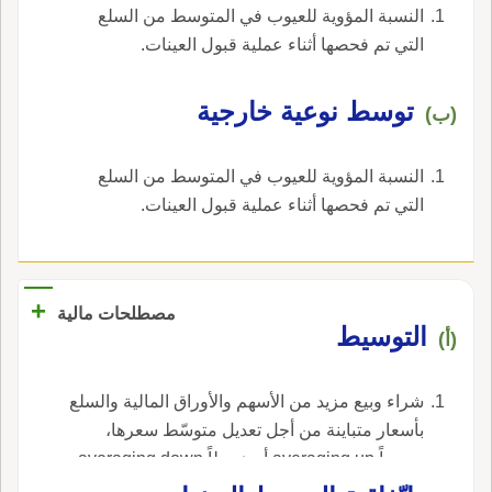
وتقول قمت في وسَ الدار كما تقول في حاجة زيد
الغُرباء ف المسجد، فيجيء الشُّرَطِيُّ فيقول: يا
النسبة المؤوية للعيوب في المتوسط من السلع
وذلك في مثل قوله كما عَسَلَ الطَّرِيقَ الثَّعْلَب
فتحرك السين من وسَط لأَنه ههنا ليس بظرف
واسِطيّ، فمن رفع رأْسه أَخذه وحمل فلذلك كانوا
التي تم فحصها أثناء عملية قبول العينات.
وليس نصبه على الظرف على معنى بَيْن كما كان
الفراء: أَوْسَطْت القومَ ووَسَطْتُهم وتوَسَّطْتُهم بمعنى
يتَغافلون والوَسُوط من بيوت الشعَر: أَصغرها.
ذلك في وسْط، أَلا ترى أَ وسْطاً لازم للظرفية وليس
واحد إِذ دخلت وسْطَهم.
توسط نوعية خارجية
(ب)
كذلك وسَط؟ بل اللازم له الاسمية في الأَكث
والأَعم، وليس انتصابه على الظرف، وإِن كان قليلاً
في الكلام، على حدّ انتصاب الوسْط في كونه بمعنى
النسبة المؤوية للعيوب في المتوسط من السلع
بين، فافهم ذلك.
التي تم فحصها أثناء عملية قبول العينات.
+
مصطلحات مالية
التوسيط
(أ)
شراء وبيع مزيد من الأسهم والأوراق المالية والسلع
بأسعار متباينة من أجل تعديل متوسّط سعرها،
صعوداً averaging up أو هبوطاً averaging down ،
في الإنجليزية، هي averaging.