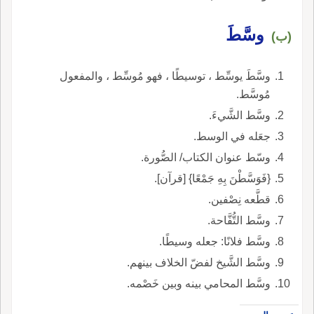
وسَّطَ
(ب)
وسَّطَ يوسِّط ، توسيطًا ، فهو مُوسِّط ، والمفعول
مُوسَّط.
وسَّط الشَّيءَ.
جعَله في الوسط.
وسّط عنوان الكتاب/ الصُّورة.
{فَوَسَّطْنَ بِهِ جَمْعًا} [قرآن].
قطَّعه نِصْفين.
وسَّط التُّفَّاحة.
وسَّط فلانًا: جعله وسيطًا.
وسَّط الشَّيخ لفضّ الخلاف بينهم.
وسَّط المحامي بينه وبين خَصْمه.