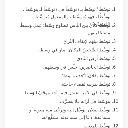
توسَّطَ / توسَّطَ بـ / توسَّطَ في / توسَّطَ لـ يتوسَّط ،
توسُّطًا ، فهو مُتوسِّط ، والمفعول مُتوسَّط
(للمتعدِّي).
توسَّط فلانٌ بين النَّاس مُطاوع وسَّطَ: عمل وسيطًا
مصلحًا بينهم.
توسَّط بينهم لإيقاف النِّزاع.
توسَّط الشَّخصُ المكانَ: صار في وسطه.
توسَّط أرض النَّادي.
توسَّط الحاضرين: جلَس في وسطهم.
توسَّط بفلان: اتَّخذه واسِطةً.
توسَّط بقريبه لقضاء حاجته.
توسَّط في الأمر: اعتدل فيه وأخذ موقفَ الوَسَط.
يتوسَّط في آرائه فلا يتطرَّف.
توسَّط لفلان: توسَّل إليه وترجَّى منه معونة أو
مساعدة، دعا إلى مساعدته، تشفَّع له.
توسَّط للمذنب.