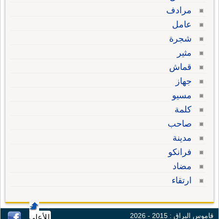
مرادف
عامل
شجرة
مثير
قماش
جهاز
مسيو
كلمة
صاحب
مدينة
فرانكو
مضاد
ارتقاء
قاموس البراق : 2015 - 2026
للأعلى