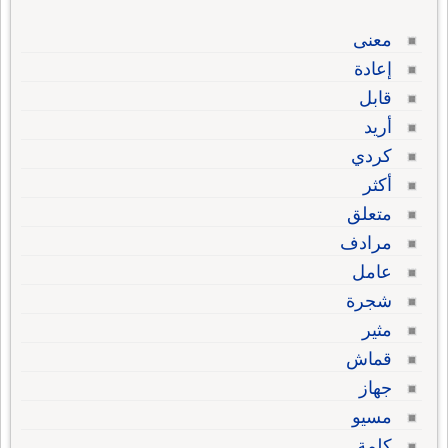
معنى
إعادة
قابل
أريد
كردي
أكثر
متعلق
مرادف
عامل
شجرة
مثير
قماش
جهاز
مسيو
كلمة