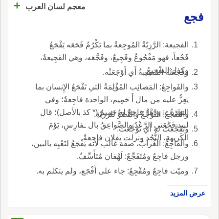
+
معجم لسان العرب
فجع
الفجيعة: الرَّزِيّةُ المُوجِعةُ بما يَكْرُمُ فَجَعَه يَفْجَعُ
فَجْعاً، فهو مَفْجُوعٌ وفَجِيعٌ، وفَجَّعَه، وهي الفَجِيعةُ،
وكذل التفْجِيعُ.
وفَجَعَتْه المُصِيبةُ أَي أَوْجَعَتْه.
والفَواجِعُ: المَصائِب المُؤْلِمَةُ التي تَفْجَعُ الإِنسان بما
يَعِزُّ عليه من مال أَ حَمِيم، الواحدة فاجِعةٌ؛ وفي
التهذيب: ودَهْرٌ فاجعٌ له حَمِيمٌ (* كذ بالأصل)؛ قال
والتَّفَجُّعُ: التَّوَجُّعُ والتَّضَوُّ للرزيّةِ.
لبيد فَجَّعَني الرَّعْدُ والصَّواعِقُ بال ـفارِسِ، يَوْمَ
وتَفَجَّعَتْ له أَي تَوَجَّعَت.
الكَريهةِ، النُّجُد ونزلت بفلان فاجِعةٌ.
والفاجِعُ: الغُرابُ، صفة غالب لأَنه يَفْجَعُ لنَعْيِه بالبين،
ورجل فاجِعٌ ومُتَفَجِّعٌ: لَهْفان مُتَأَسِّفٌ.
وميّت فاجِعٌ ومُفْجِعٌ: جاء على أَفْجَع، ولم يتكلم به.
عرض المزيد