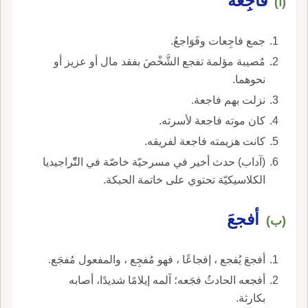
فاجِعة
(أ)
جمع فاجِعات وفَوَاجعُ.
مُصيبة مؤلمة تفجع الشَّخْصَ بفقد مال أو عزيز أو
نحوهما.
نزلت بهم فاجعة.
كان موته فاجعة لأسرته.
كانت هزيمته فاجعة لفريقه.
(آداب) حدث أخير في مسرحيّة خاصّة في التّّراجيديا
الكلاسيكيّة تحتوي على خاتمة الحبكة.
أفجعَ
(ب)
أفجعَ يُفجع ، إفجاعًا ، فهو مُفجِع ، والمفعول مُفجَع.
أفجعه الحادثُ فجَعه؛ آلمه إيلامًا شديدًا، أصابه
بكارثة.