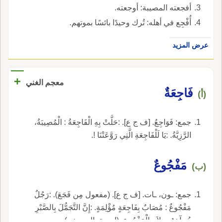
أفجعته المصيبة: أوجعته.
أُفْجِع في أهله: تُرك وحيدًا بائسًا بموتهم.
عرض المزيد
+
معجم الغني
فَاجِعَةٌ
(أ)
جمع: فَوَاجِعُ. [ف ج ع]. :حَلَّتْ بِهِ الْفَاجِعَةُ : الْمُصِيبَةُ،
الرَّزِيَّةُ. :يَا لَلْفَاجِعَةِ الَّتِي رَوَّعَتْنَا !.
مَفْجُوعٌ
(ب)
جمع: ـون، ـات. [ف ج ع]. (مفعول مِن فَجَعَ). :رَجُلٌ
مَفْجُوعٌ : مُصَابٌ بِفَاجِعَةٍ مُؤْلِمَةٍ. :إِنَّ التَّجَمُّلَ بِالصَّبْرِ
هُوَ آخِرُ سِلاَحِ الْمَفْجُوعِ. (إسحق الحسيني).