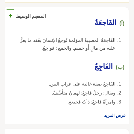
+
المعجم الوسيط
الفَاجعَةُ
(أ)
الفَاجعَةُ المصيبةُ المؤلمة تُوجعُ الإنسانَ بفَقد ما يعزُّ
عليه من مالٍ أَو حميم. والجمع : فواجِعُ.
الفَاجِعُ
(ب)
الفَاجِعُ صفة غالبة على غراب البين.
ويقال: رجلٌ فاجِعٌ: لهفانُ متأسِّفٌ.
وامرأةٌ فاجعٌ: ذاَتُ فجيعةٍ.
عرض المزيد