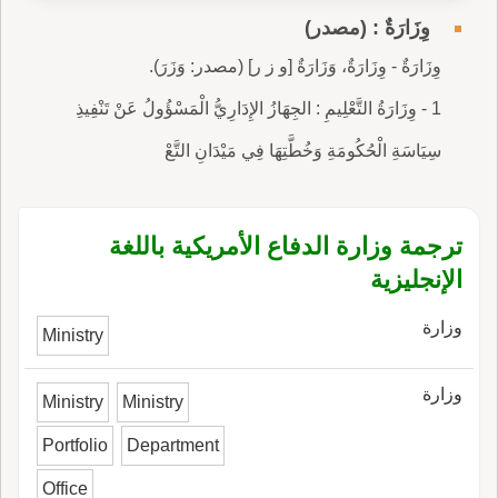
وِزَارَةٌ : (مصدر)
وِزَارَةٌ - وِزَارَةٌ، وَزَارَةٌ [و ز ر] (مصدر: وَزَرَ).
1 - وِزَارَةُ التَّعْلِيمِ : الجِهَازُ الإِدَارِيُّ الْمَسْؤُولُ عَنْ تَنْفِيذِ
سِيَاسَةِ الْحُكُومَةِ وَخُطَّتِهَا فِي مَيْدَانِ التَّعْ
ترجمة وزارة الدفاع الأمريكية باللغة
الإنجليزية
وزارة
Ministry
وزارة
Ministry
Ministry
Portfolio
Department
Office