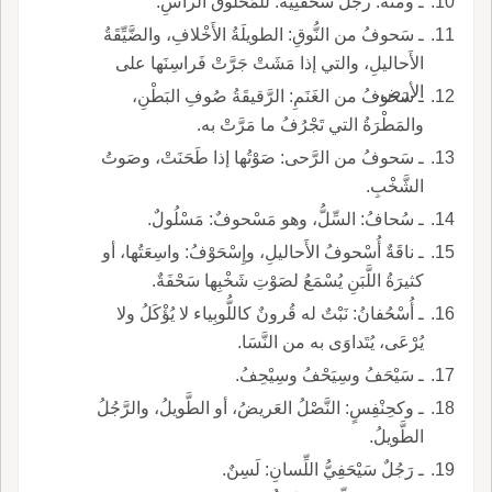
ـ ومنه: رجُلٌ سُحَفْنِيَةٌ: للمَحْلوق الرأسِ.
ـ سَحوفُ من النُّوقِ: الطويلَةُ الأَخْلافِ، والضَّيِّقَةُ
الأَحاليلِ، والتي إذا مَشَتْ جَرَّتْ فَراسِنَها على
الأرض.
ـ سَحوفُ من الغَنَمِ: الرَّقيقَةُ صُوفِ البَطْنِ،
والمَطْرَةُ التي تَجْرُفُ ما مَرَّتْ به.
ـ سَحوفُ من الرَّحى: صَوْتُها إذا طَحَنَتْ، وصَوتُ
الشَّخْبِ.
ـ سُحافُ: السِّلُّ، وهو مَسْحوفٌ: مَسْلُولٌ.
ـ ناقَةٌ أُسْحوفُ الأَحاليلِ، وإِسْحَوْفُ: واسِعَتُها، أو
كثيرَةُ اللَّبَنِ يُسْمَعُ لصَوْتِ شَخْبِها سَحْفَةٌ.
ـ أُسْحُفانُ: نَبْتٌ له قُرونٌ كاللُّوبِياء لا يُؤْكَلُ ولا
يُرْعَى، يُتَداوَى به من النَّسَا.
ـ سَيْحَفُ وسِيَحْفُ وسِيْحِفُ.
ـ وكحِنْفِسٍ: النَّصْلُ العَريضُ، أو الطَّويلُ، والرَّجُلُ
الطَّويلُ.
ـ رَجُلٌ سَيْحَفِيُّ اللِّسانِ: لَسِنٌ.