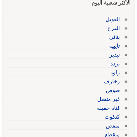
الاكثر شعبية اليوم
العويل
الفرخ
بنائي
تايبيه
تبذير
تردد
راود
زخارف
صوص
غير متصل
فتاة جميلة
كتكوت
منفص
منقطع