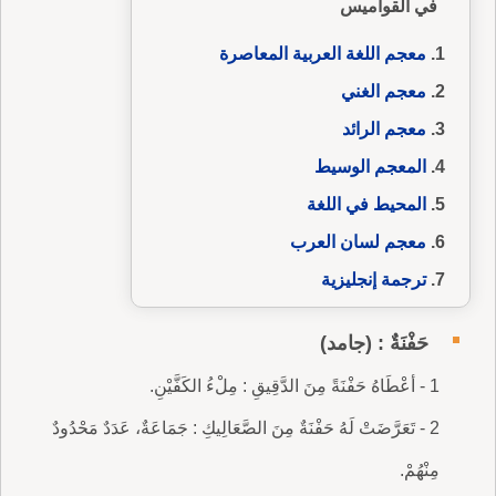
في القواميس
معجم اللغة العربية المعاصرة
معجم الغني
معجم الرائد
المعجم الوسيط
المحيط في اللغة
معجم لسان العرب
ترجمة إنجليزية
حَفْنَةٌ : (جامد)
1 - أعْطَاهُ حَفْنَةً مِنَ الدَّقِيقِ : مِلْءُ الكَفَّيْنِ.
2 - تَعَرَّضَتْ لَهُ حَفْنَةٌ مِنَ الصَّعَالِيكِ : جَمَاعَةٌ، عَدَدٌ مَحْدُودٌ
مِنْهُمْ.