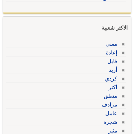
الاكثر شعبية
معنى
إعادة
قابل
أريد
كردي
أكثر
متعلق
مرادف
عامل
شجرة
مثير