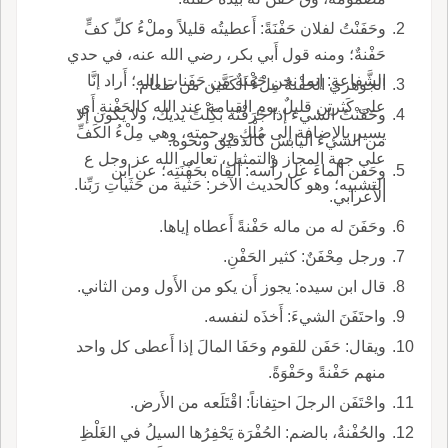
وحَفَنْتُ لفلان حَفْنَةً: أَعطيتُه قليلاً وملْءُ كلِّ كفٍّ
حَفْنةٌ؛ ومنه قول أَبي بكر، رضي الله عنه، في حدي
الشَّفاعةِ: إنما نحن حَفْنَةٌ من حَفَناتِ الله؛ أَراد إنَّا
الجوهري الحَفْنةُ مِلْءُ الكَفَّين من طعام.
على كَثرتِن قليلٌ يوم القيامة عند الله كالحَفْنةِ أَي
وحَفَنْتُ الشيء إذا جَرَفْتَه بكِلْتَ يديك، ولا يكون إلا
يسير بالإضافة إلى مُلْكِ ورحمته، وهي مِلْءُ الكَفِّ
من الشيء اليابس كالدقيق ونحوه.
على جهة المجاز والتمثيل، تعالى الله عز وجل ع
وحَفَن الماءَ عل رأْسه: أَلقاه بحَفْنَتِه؛ عن ابن
التشبيه؛ وهو كالحديث الآخر: حَثْية من حَثَياتِ رَبِّنا.
الأَعرابي.
وحَفَنَ له من ماله حَفْنةً أَعطاه إياها.
ورجل مِحْفَنٌ: كثير الحَفْنِ.
قال ابن سيده: يجوز أَن يكو من الأَول ومن الثاني.
واحتَفَنَ الشيءَ: أَخذَه لنفسه.
ويقال: حَفَن للقوم وحَفَا المالَ إذا أَعطى كل واحد
منهم حَفْنةً وحَفْوَةً.
واحْتَفَن الرجلَ احتِفاناً: اقْتَلَعه من الأَرض.
والحُفْنةُ، بالضم: الحُفْرَة يَحْفِرُها السيلُ في الغَلْظِ