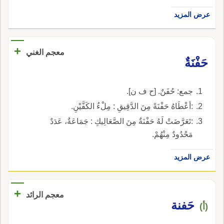
عرض المزيد
+
معجم الغني
حَفْنَةٌ
جمع: حُفَنٌ. [ح ف ن].
:أعْطَاهُ حَفْنَةً مِنَ الدَّقِيقِ : مِلْءُ الكَفَّيْنِ.
:تَعَرَّضَتْ لَهُ حَفْنَةٌ مِنَ الصَّعَالِيكِ : جَمَاعَةٌ، عَدَدٌ
مَحْدُودٌ مِنْهُمْ.
عرض المزيد
+
معجم الرائد
حَفنة
(أ)