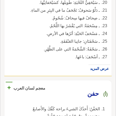
ـ سَيْحَفِيُّ اللِّحْيَةِ: طَويلُها، كسَيْحَفانِيِّها.
ـ دَلْوٌ سَحوفٌ: تَجْحَفُ ما في البِئرِ من الماءِ.
ـ صِحافٌ فيها سِحافٌ: شُحُومٌ.
ـ مِسْحَفَةٌ: التي يُقْشَرُ بها اللَّحْمُ.
ـ مَسْحَفُ الحَيَّةِ: أثَرُها في الأرضِ.
ـ سَحْفَتَانِ: جانِبا العَنْفَقَةِ.
ـ سَحْفَةُ: الشَّحْمَةُ التي على الظَّهْرِ.
ـ أسْحَفَ: باعَها.
عرض المزيد
+
معجم لسان العرب
حفن
(أ)
الحَفْنُ: أَخذُكَ الشيءَ براحة كَفِّكَ والأَصابعُ
مضمومةٌ، وق حَفَنَ له بيده حَفْنةً.