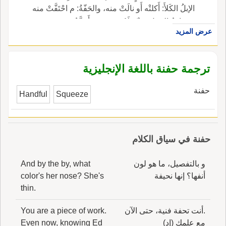
الإبلُ الكَلأَ: أَكلتْه أَو نالَتْ منه، والحَفّةُ: م احْتَفَّتْ منه
وحِفافُ الرمل: مُنْقَطَعُه، وجمعه أَحِفَّةٌ.
عرض المزيد
ترجمة حفنة باللغة الإنجليزية
حفنة
Handful
Squeeze
حفنة في سياق الكلام
و بالتفصيل، ما هو لون
And by the by, what
أنفها؟ إنها نحيفة
color's her nose? She's
thin.
.أنت تحفة فنية، حتى الآن
You are a piece of work.
مع علمك (إد)
Even now, knowing Ed