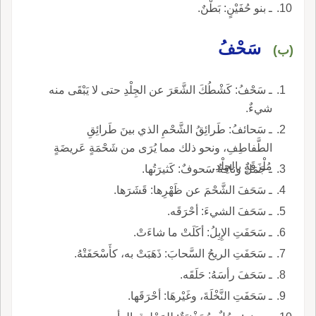
ـ بنو حُفَيْنٍ: بَطْنٌ.
سَحْفُ
(ب)
ـ سَحْفُ: كَشْطُكَ الشَّعَرَ عن الجِلْدِ حتى لا يَبْقَى منه
شيءٌ.
ـ سَحائفُ: طَرائِقُ الشَّحْمِ الذي بينَ طَرائِقِ
الطَّفاطِفِ، ونحو ذلك مما يُرَى من شَحْمَةٍ عَريضَةٍ
مُلْزَقَةٍ بالجِلْدِ.
ـ جَمَلٌ وناقةٌ سَحوفٌ: كَثيرَتُها.
ـ سَحَفَ الشَّحْمَ عن ظَهْرِها: قَشَرَها.
ـ سَحَفَ الشيءَ: أحْرَقَه.
ـ سَحَفَتِ الإِبِلُ: أكَلَتْ ما شاءَتْ.
ـ سَحَفَتِ الريحُ السَّحابَ: ذَهَبَتْ به، كأَسْحَفَتْهُ.
ـ سَحَفَ رأسَهُ: حَلَقَه.
ـ سَحَفَتِ النَّخْلَةَ، وغَيْرهَا: أحْرَقَها.