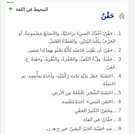
+
المحيط في اللغة
حَفْنُ
(أ)
ـ حَفْنُ: أخْذُكَ الشيءَ براحَتَيْكَ والأصابعُ مَضْمومَةٌ، أو
الجَرْفُ بِكلْتا اليَدَيْنِ، والعَطاءُ القَليلُ.
ـ حَفَنُ: أن يَقْلِبَ قَدَمَيْهِ كأَنَّهُ يَحْثُو بهما إذا مَشى.
ـ حَفْنَةُ: مِلْءُ الكَفِّ، والحُفْرَةُ، والنُّقْرَةُ، وحَفَنَةُ. ج:
حُفَنٌ.
ـ احْتَفَنَهُ: جَعَلَ يَدَيْهِ تَحْتَ رُكْبَتَيْهِ، وأخَذَهُ بمَأْبِضِه، ثم
احْتَمَلَهُ.
ـ احْتَفَنَهُ الشَّجَرَ: اقْتَلَعَهُ من الأرضِ.
ـ احْتَفَنَ الشيءَ: أخَذَهُ لنَفْسِه.
ـ مِحْفَنٌ: الكَثيرُ الحَفْنِ.
ـ حَفَّانُ: في الفاءِ.
ـ عند حُفَيْنَةَ الخَبَرُ اليقينُ: في ج هـ ن.