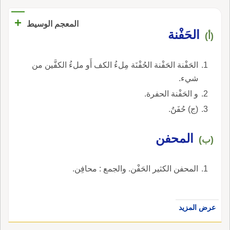
+
المعجم الوسيط
الحَفْنة
(أ)
الحَفْنة الحَفْنة الحُفْنَة مِلءُ الكف أَو ملءُ الكفَّين من
شيء.
و الحَفْنة الحفرة.
(ج) حُفَنٌ.
المحفن
(ب)
المحفن الكثير الحَفْن. والجمع : محافِن.
عرض المزيد