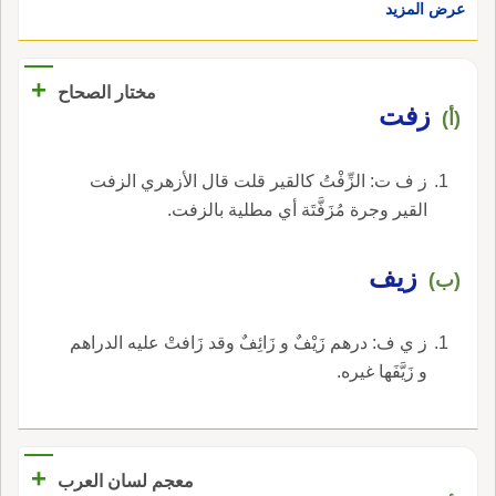
عرض المزيد
+
مختار الصحاح
زفت
(أ)
ز ف ت: الزِّفْتُ كالقير قلت قال الأزهري الزفت
القير وجرة مُزَفَّتَة أي مطلية بالزفت.
زيف
(ب)
ز ي ف: درهم زَيْفٌ و زَائِفٌ وقد زَافتْ عليه الدراهم
و زَيَّفَها غيره.
+
معجم لسان العرب