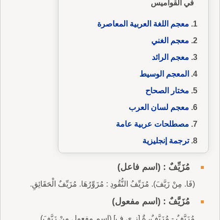
في القواميس
معجم اللغة العربية المعاصرة
معجم الغني
معجم الرائد
المعجم الوسيط
مختار الصحاح
معجم لسان العرب
مصطلحات عربية عامة
ترجمة إنجليزية
مُزَيِّفٌ : (اسم فاعل)
(فَا. مِنْ زَيَّفَ). مُزَيِّفُ النُّقُودِ : مُزَوِّرُهَا. مُزَيِّفٌ الْحَقَائِقِ.
مُزَيَّفٌ : (اسم مفعول)
مُزَيَّفٌ - مُزَيَّفٌ، ةٌ [ز ي ف] (اسم مفعول مِنْ زَيَّفَ).