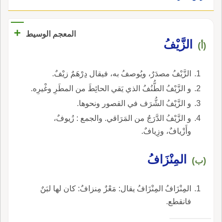
+
المعجم الوسيط
الزَّيْفُ
(أ)
الزَّيْفُ مصدَرٌ، ويُوصفُ به، فيقال دِرْهَمٌ زيْفٌ.
و الزَّيْفُ الطُّنُفُ الذي يَقي الحائِطَ من المطَرِ وغْيرِه.
و الزَّيْفُ الشُّرَف في القصور ونحوها.
و الزَّيْفُ الدَّرَجُ من المَرَاقي. والجمع : زُيوفٌ،
وأَزْيافٌ، وزِيافٌ.
المِنْزَافُ
(ب)
المِنْزَافُ المِنْزَافُ يقال: مَعْزٌ مِنزافٌ: كان لها لبَنٌ
فانقطع.