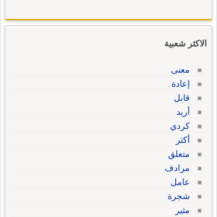
الاكثر شعبية
معنى
إعادة
قابل
أريد
كردي
أكثر
متعلق
مرادف
عامل
شجرة
مثير