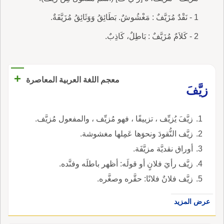
1 - نَقْدٌ مُزَيَّفٌ : مَغْشُوشٌ. بَطَائِقُ وَوَثَائِقُ مُزَيَّفَةٌ.
2 - كَلاَمٌ مُزَيَّفٌ : بَاطِلٌ، كَاذِبٌ.
+
معجم اللغة العربية المعاصرة
زيَّفَ
زيَّفَ يُزيِّف ، تزييفًا ، فهو مُزيِّف ، والمفعول مُزيَّف.
زيَّف النُّقودَ ونحوَها عَمِلها مغشوشة.
أوراق نقديَّة مزيَّفَة.
زيَّف رأيَ فلانٍ أو قولَه: أظهر باطلَه وفنَّده.
زيَّف فلانٌ فلانًا: حقَّره وصغَّره.
عرض المزيد