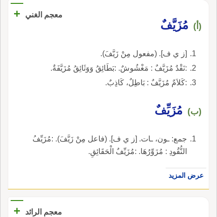
+
معجم الغني
مُزَيَّفٌ
(أ)
[ز ي ف]. (مفعول مِنْ زَيَّفَ).
:نَقْدٌ مُزَيَّفٌ : مَغْشُوشٌ. :بَطَائِقُ وَوَثَائِقُ مُزَيَّفَةٌ.
:كَلاَمٌ مُزَيَّفٌ : بَاطِلٌ، كَاذِبٌ.
مُزَيِّفٌ
(ب)
جمع: ـون، ـات. [ز ي ف]. (فاعل مِنْ زَيَّفَ). :مُزَيِّفُ
النُّقُودِ : مُزَوِّرُهَا. :مُزَيِّفٌ الْحَقَائِقِ.
عرض المزيد
+
معجم الرائد