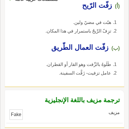
بمعنًى.
زفّت الرّيح
(أ)
هبّت في مضيّ ولين.
تزِفّ الرِّيحُ باستمرار في هذا المكان.
زفّت العمال الطّريق
(ب)
طَلَوهُ بالزِّفت وهو القار أو القطران.
عامل تزفيت- زَفَّت السفينة.
ترجمة مزيف باللغة الإنجليزية
مزيف
Fake