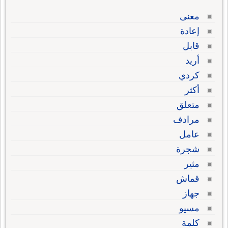
معنى
إعادة
قابل
أريد
كردي
أكثر
متعلق
مرادف
عامل
شجرة
مثير
قماش
جهاز
مسيو
كلمة