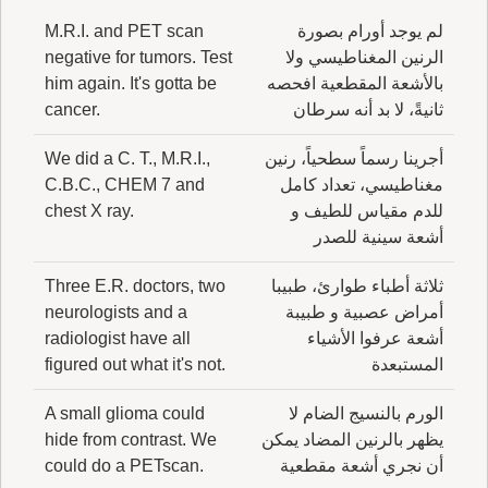
لم يوجد أورام بصورة
M.R.I. and PET scan
الرنين المغناطيسي ولا
negative for tumors. Test
بالأشعة المقطعية افحصه
him again. It's gotta be
ثانيةً، لا بد أنه سرطان
cancer.
أجرينا رسماً سطحياً، رنين
We did a C. T., M.R.I.,
مغناطيسي، تعداد كامل
C.B.C., CHEM 7 and
للدم مقياس للطيف و
chest X ray.
أشعة سينية للصدر
ثلاثة أطباء طوارئ، طبيبا
Three E.R. doctors, two
أمراض عصبية و طبيبة
neurologists and a
أشعة عرفوا الأشياء
radiologist have all
المستبعدة
figured out what it's not.
الورم بالنسيج الضام لا
A small glioma could
يظهر بالرنين المضاد يمكن
hide from contrast. We
أن نجري أشعة مقطعية
could do a PETscan.