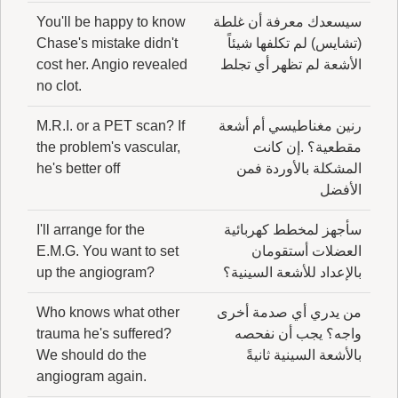
سيسعدك معرفة أن غلطة
You'll be happy to know
(تشايس) لم تكلفها شيئاً
Chase's mistake didn't
الأشعة لم تظهر أي تجلط
cost her. Angio revealed
no clot.
رنين مغناطيسي أم أشعة
M.R.I. or a PET scan? If
مقطعية؟ .إن كانت
the problem's vascular,
المشكلة بالأوردة فمن
he's better off
الأفضل
سأجهز لمخطط كهربائية
I'll arrange for the
العضلات أستقومان
E.M.G. You want to set
بالإعداد للأشعة السينية؟
up the angiogram?
من يدري أي صدمة أخرى
Who knows what other
واجه؟ يجب أن نفحصه
trauma he's suffered?
بالأشعة السينية ثانيةً
We should do the
angiogram again.