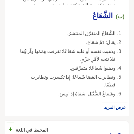
رونتجن) نسبة إلى مكتشفها.
جُسميات عالية الطاقة وموجاتٍ كهرومغنطيسية،
الشَّعَاعُ
ولها قدرة عالية على النفاذ.
(ب)
الشَّعَاعُ المتفرِّق المنتشرُ.
يقال: دَمٌ شَعَاع.
وذهبت نفسه أو قلبه شَعَاعًا: تفرقت هِمَمُها وآراؤُها
فلا تتجه لأمْرٍ جَزْمٍ.
وذهبوا شَعاعًا: متفرِّقين.
وتطايرت العَصَا شَعاعًا: إِذا تكسرت وتطايرت
قِطَعًا.
وشَعاعُ السُّنْبُل: سَفاهُ إذا يَبِسَ.
عرض المزيد
+
المحيط في اللغة