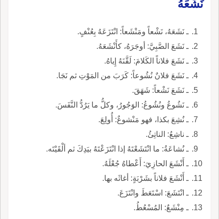
نَشَعَهُ
ـ نَشَعَهُ، نَشْعاً ومَنْشَعاً: انْتَزَعَهُ بِعُنْفٍ.
ـ نَشَعَ الصَّبِيَّ: أوجَرَهُ، كأَنْشَعَهُ.
ـ نَشَعَ فلاناً الكَلامَ: لَقَّنَهُ إِياهُ.
ـ نَشَعَ فلانٌ نُشُوعاً: كَرَبَ من المَوْتِ ثم نَجَا.
ـ نَشَعَ نَشْعاً: شَهَقَ.
ـ نَشُوعُ ونُشُوعُ: الوَجُورُ، وكلُّ ما يَرُدُّ النَّفَسَ.
ـ نُشِعَ بكذا، فهو مَنْشوعٌ: أُولِعَ.
ـ ناشِعُ: الناتِئُ.
ـ نُشاعَةُ: ما انْتَشَعْتَهُ إذا انْتَزَعْتَهُ بيَدِكَ ثم ألْقَيْتَه.
ـ أَنْشَعَ الحازِيَ: أَعْطاهُ جُعْلَهُ.
ـ أَنْشَعَ فلاناً بشَرْبَةٍ: أغاثَه بها.
ـ انْتَشَعَ: اسْتَعَطَ وانْتَزَعَ.
ـ مِنْشَعٌ: المُسْعُطُ.