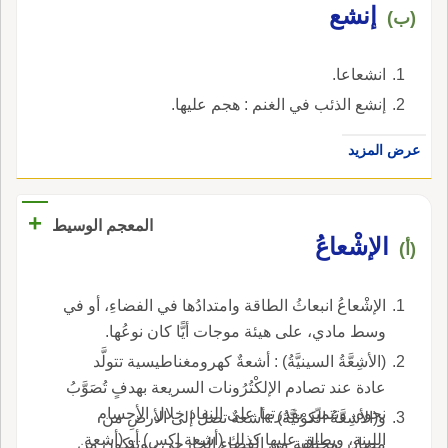
إنشع
(ب)
انشعاعا.
إنشع الذئب في الغنم : هجم عليها.
عرض المزيد
+
المعجم الوسيط
الإشْعاعُ
(أ)
الإشْعاعُ انبعاثُ الطاقة وامتدادُها في الفضاءِ، أو في
وسط مادي، على هيئة موجات أيًّا كان نوعُها.
(الأشِعَّةُ السينيَّةُ) : أشعةٌ كهرومغناطيسية تتولَّد
عادة عند تصادم الإلكْتُرُونات السريعة بهدفٍ تُصَوَّبُ
نحوه، وتتميّز بقدرتها على النفاذ خلال الأجسام
و(الأشِعَّةُ الكوْنيَّةُ) : أشعةٌ تصل إلى الأرضِ من
اللينة، ويطلق عليها كذلك (أشعة إكس) أو (أشعة
مصادر مختلفة من الفضاء الخارجي ، وتتكون من