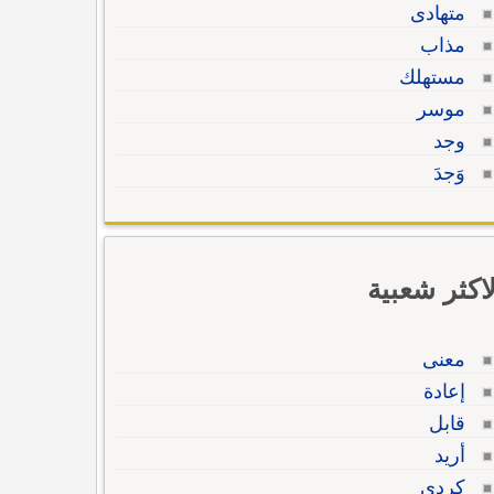
متهادى
مذاب
مستهلك
موسر
وجد
وَجدَ
لاكثر شعبية
معنى
إعادة
قابل
أريد
كردي