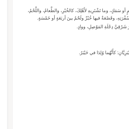
ْمٍ أو سَمَكٍ، وما تَشْتَرِيهِ لأَهْلِكَ، كالخُبْرِ، والطَّعامُ، واللَّحْمُ،
تِهِ، وقَصْعَةٌ فيها خُبْزٌ ولَحْمٌ بينَ أربَعَةٍ أو خَمْسَةٍ.
شَرْقِيَّ دِجْلَةِ المَوْصِلِ، ووادٍ.
انِ: كأَنَّهُما وُلِدَا في خَيْبَرُ.