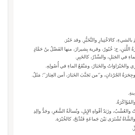
َةُ اللَّبَنِ، ج: خُبُورٌ، وقرية بِشيرازَ، منها الفَضْلُ بنُ حَمَّادٍ
اءِ في الجَبَلِ، والسِّدْرُ، كالخَبِرِ.
َرَةُ الجُرْذانِ، و’‘من تَجَنَّبَ الخَبَارَ، أمن العِثارَ’‘: مَثَلٌ.
نةِ.
لمُؤَاكَرَةُ.
ُ والعُشْبُ، وزَبَدُ أفْواهِ الإِبِلِ، ونُسالَةُ الشَّعَرِ، وجَدُّ والِدِ
َاةُ تُشْتَرَى بَيْنَ جَماعَةٍ فَتُذْبَحُ، كالخُبْرَة.
ِ.