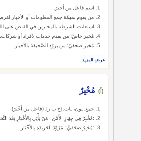
اسم فاعل من أخبرَ.
من يقوم بمهمّة جمع المعلومات أو الأخبار لغرض 
استعانت الشرطة بالمخبرين في القبض على ا
مُخبر خاصّ: من يقدم خدمات لأفراد أو شركات.
مُخبر صحفيّ: من يزوّد الصَّحيفةَ بالأخبار.
عرض المزيد
مُخْبِرٌ
(أ)
جمع: ـون، ـات. [خ ب ر]. (فاعل من أَخْبَرَ).
:مُخْبِرٌ فِي جِهَازِ الأَمْنِ : مَنْ يَأْتِي بِالأَخْبَارِ بَعْدَ الت
:مُخْبِرٌ صَحَفِيٌّ : مُزَوِّدُ الجَرِيدَةِ بِالأَخْبَارِ.