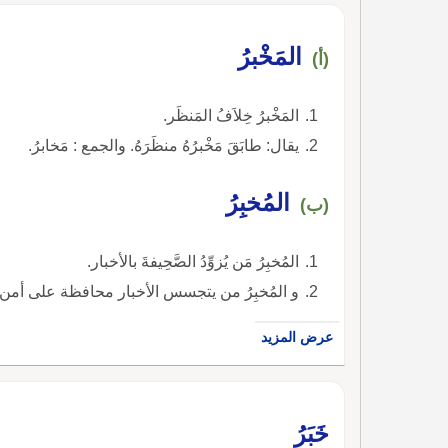
المَخْبرُ
(أ)
المَخْبرُ خِلاَفُ المَنظَر.
يقال: طابَقَ مَخْبرُهُ منظَرَهُ. والجمع : مَخابرُ.
المُخبِرُ
(ب)
المُخبِرُ مَن يُزوِّدُ الصَّحِيفةَ بالأخبار.
و المُخبِرُ من يتجسس الأخبار محافظة على أمن ال
عرض المزيد
خَبَرُ