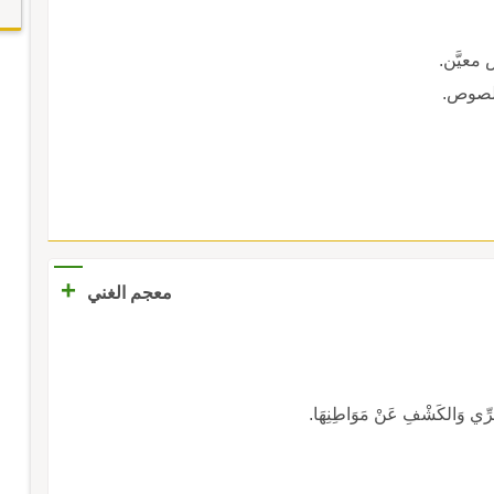
معيَّن.
للصوص.
+
معجم الغني
َّحَرِّي وَالكَشْفِ عَنْ مَوَاطِنِهَا.