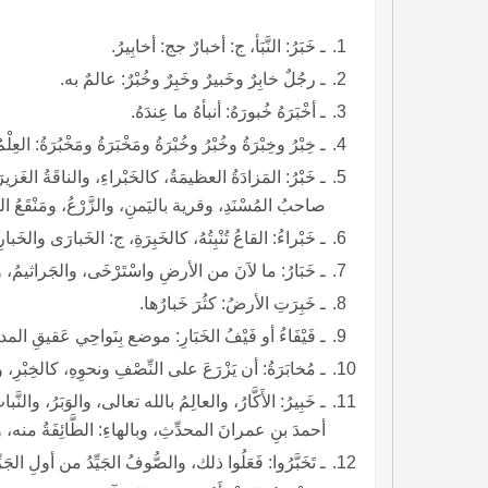
ـ خَبَرُ: النَّبَأ، ج: أخبارٌ جج: أخابِيرُ.
ـ رجُلٌ خابِرٌ وخَبيرٌ وخَبِرٌ وخُبْرٌ: عالمٌ به.
ـ أخْبَرَهُ خُبورَهُ: أنبأهُ ما عِندَهُ.
ـ خِبْرُ وخِبْرَةُ وخُبْرُ وخُبْرَةُ ومَخْبَرَةُ ومَخْبُرَةُ: العِلْمُ بالشيءِ، كالاخْتِبارِ والتَّخَبُّرِ. وقد خَبُرَ.
ـ خَبْرُ: المَزادَةُ العظيمَةُ، كالخَبْراءِ، والناقَةُ الغَزير
صاحبُ المُسْنَدِ، وقرية باليَمنِ، والزَّرْعُ، ومَنْقَعُ الم
ـ خَبْراءُ: القاعُ تُنْبِتُهُ، كالخَبِرَةِ، ج: الخَبارَى والخَبارِي والخَبْرَاوَاتُ والخَبَارُ، ومَنْقَعُ الماءِ في أُصُولِهِ.
ـ خَبَارُ: ما لاَنَ من الأرضِ واسْتَرْخَى، والجَراثيمُ، وجِح
ـ خَبِرَتِ الأرضُ: كثُرَ خَبارُها.
ـ فَيْفَاءُ أو فَيْفُ الخَبَارِ: موضع بِنَواحِي عَقيقِ المدي
ـ مُخابَرَةُ: أن يَزْرَعَ على النِّصْفِ ونحوِهِ، كالخِبْرِ، وا
ـ خَبِيرُ: الأَكَّارُ، والعالِمُ بالله تعالى، والوَبَرُ، والنَّبات
أحمدَ بنِ عمرانَ المحدِّثِ، وبالهاءِ: الطَّائِفَةُ منه، والشّ
ـ تَخَبَّرُوا: فَعَلُوا ذلك، والصُّوفُ الجَيِّدُ من أولِ الجَزّ