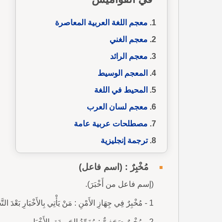
معجم اللغة العربية المعاصرة
معجم الغني
معجم الرائد
المعجم الوسيط
المحيط في اللغة
معجم لسان العرب
مصطلحات عربية عامة
ترجمة إنجليزية
مُخْبِرٌ : (اسم فاعل)
(إسم فاعل من أَخْبَرَ).
1 - مُخْبِرٌ فِي جِهَازِ الأَمْنِ : مَنْ يَأْتِي بِالأَخْبَارِ بَعْدَ التَّحَرِّي وَالكَشْفِ عَنْ مَوَاطِنِهَا.
2 - مُخْبِرٌ صَحَفِيٌّ : مُزَوِّدُ الجَرِيدَةِ بِالأَخْبَارِ.