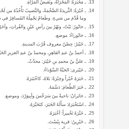
ـ مَخْبَرَةُ: المَخْرَأَةُ، ونَقيضُ المَرْآةِ.
ـ خُبْرَةُ: الثَّريدَةُ الضَّخْمَةُ، والنَّصيبُ تَأْخُذُهُ من لَح
وما قُدِّمَ من شيءٍ، وطَعامٌ يَحْمِلُهُ المُسافِرُ في سُفْرَ
ـ خابُورُ: نَبْتٌ، ونَهْرٌ بينَ رأسِ عَيْنٍ والفُراتِ، وآخَرُ 
ـ خابُوراءُ: موضع.
ـ خَيْبَرُ: حِصْنٌ معروف قُرْبَ المدينةِ.
ـ أحمدُ بنُ عبدِ القاهِرِ، ومحمدُ بنُ عبدِ العزيزِ الخَيْبَرِيَّ
ـ عليُّ بنُ محمدِ بنِ خَيْبَرَ: محدِّثٌ.
ـ خَيْبَرى: الحَيَّةُ السَّوْداءُ.
ـ خَبَرَهُ خُبْراً وخِبْرَةً: بَلاهُ، كاخْتَبَرَهُ.
ـ خَبَرَ الطَّعامَ: دَسَّمَهُ.
ـ خابَرانُ: ناحيةٌ بينَ سَرَخْسَ وأبِيوَرْدَ، وموضع.
ـ اسْتَخْبَرَهُ: سأَلَهُ الخَبَرَ، كتَخَبَّرَهُ.
ـ خَبَّرَهُ تَخْبيراً: أخْبَرَهُ.
ـ خَبْرِينُ: قرية بِبُسْتَ.