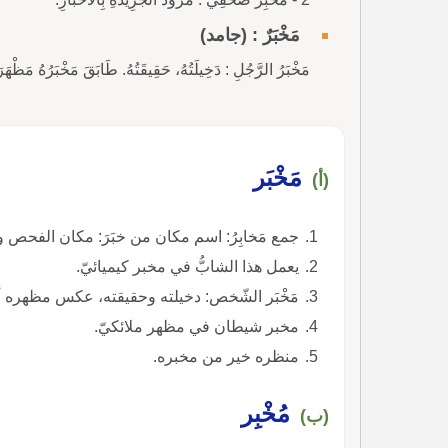
مَخْبَرٌ : (جامد)
مَخْبَرُ الرَّجُلِ : دَخِيلَتُهُ، حَقِيقَتُهُ. طَابَقَ مَخْبَرُهُ مَظْهَرَ
مَخْبَر
(أ)
جمع مَخابِرُ: اسم مكان من خبَرَ: مكان الفحص وا
يعمل هذا الشابُّ في مخبر كيميائيّ.
مَخْبَر الشّخص: دخيلته وحقيقته، عكس مظهره أ
مخبر شيطان في مظهر ملائكيّ.
منظره خير من مخبره.
مُخْبِر
(ب)