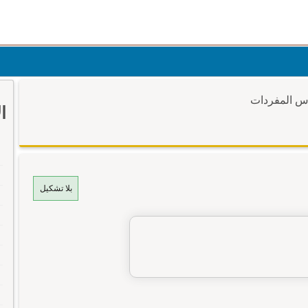
وس المفردات
ا
بلا تشكيل