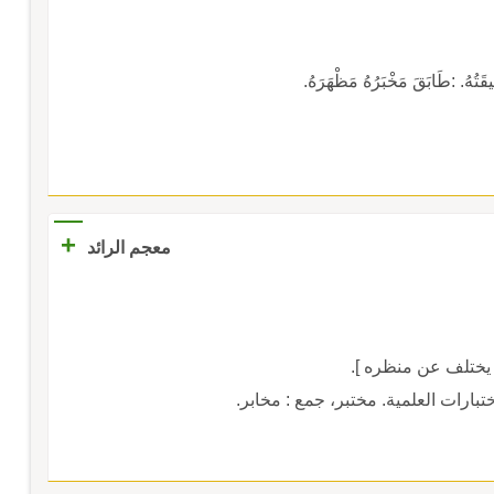
َتُهُ. :طَابَقَ مَخْبَرُهُ مَظْهَرَهُ.
+
معجم الرائد
 يختلف عن منظره ].
تبارات العلمية. مختبر، جمع : مخابر.