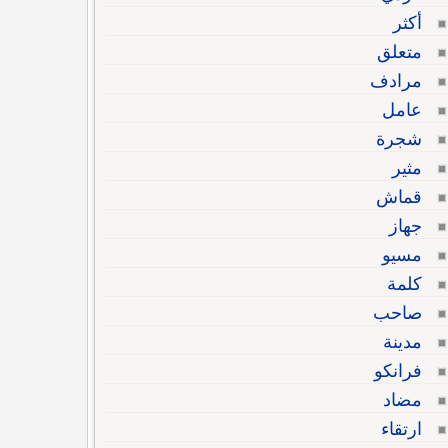
أكثر
متعلق
مرادف
عامل
شجرة
مثير
قماش
جهاز
مسيو
كلمة
صاحب
مدينة
فرانكو
مضاد
ارتقاء