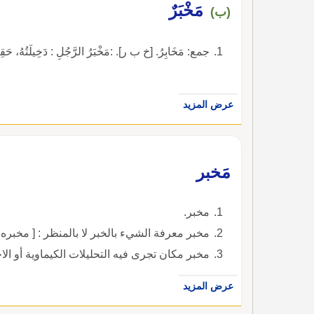
مَخْبَرٌ
(ب)
جمع: مَخَابِرُ. [خ ب ر]. :مَخْبَرُ الرَّجُلِ : دَخِيلَتُهُ، حَقِيق
عرض المزيد
مَخبر
مخبر.
مخبر معرفة الشيء بالخبر لا بالمنظر : [ مخبره
مخبر مكان تجرى فيه التحليلات الكيماوية أو الاخ
عرض المزيد