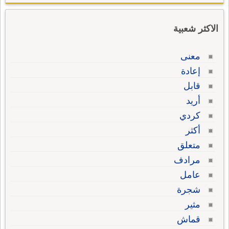
الاكثر شعبية
معنى
إعادة
قابل
أريد
كردي
أكثر
متعلق
مرادف
عامل
شجرة
مثير
قماش