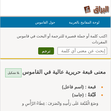
لوحة المفاتيح بالعربية
حول القاموس
اكتب كلمة أو جملة قصيرة للترجمة أو البحث في قاموس
المفردات
معنى قبعة حريرية عالية في القاموس
بلا تشكيل
قبعة : (اسم فاعل)
قُبَّعَةٌ : (جامد)
وَضَعَ الْقُبَّعَةَ عَلَى رَأْسِهِ وَانْصَرَفَ : غِطَاءُ الرَّأْسِ و