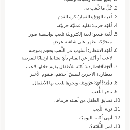
كُلُّ ما يُلْعَب به.
لُعْبَة الوَرَق/ القمار/ كرة القدم.
لُعْبَة حرب: تقليد عمليّة حربيّة.
لُعْبَة فيديو: لعبة إلكترونيّة تلعب بواسطة صور
متحرِّكة تظهر على شاشة عرض.
لُعْبَة الانتظار: أسلوب في اللَّعب يحجم بموجبه
لاعب أو أكثر عن القيام بأيّ نشاط ارتقابًا للفرصة
المواتية.
لُعْبَة المطاردة: لُعْبَة للأطفال يقوم خلالها لاعب
بمطاردة الآخرين ليمسّ أحدَهم، فيقوم الأخير
بالمطاردة بدوره.
دمية، أي: عروسة ونحوها يلعب بها الأطفال.
تاجر اللُّعب.
تضايق الطفل من لُعبته فرماها.
نوبة اللَّعِب.
أنهى لُعْبته اليوميّة.
لمن اللُّعْبَة؟.