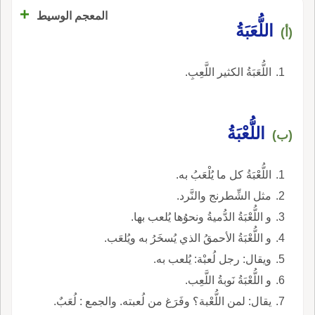
+
المعجم الوسيط
اللُّعَبَةُ
(أ)
اللُّعَبَةُ الكثير اللَّعِبِ.
اللُّعْبَةُ
(ب)
اللُّعْبَةُ كل ما يُلْعَبُ به.
مثل الشِّطرنج والنَّرد.
و اللُّعْبَةُ الدُّميةُ ونحوُها يُلعب بها.
و اللُّعْبَةُ الأحمقُ الذي يُسخَرُ به ويُلعَب.
ويقال: رجل لُعبْة: يُلعب به.
و اللُّعْبَةُ نَوبةُ اللَّعِب.
يقال: لمن اللُّعْبة؟ وفَرَغ من لُعبته. والجمع : لُعَبٌ.