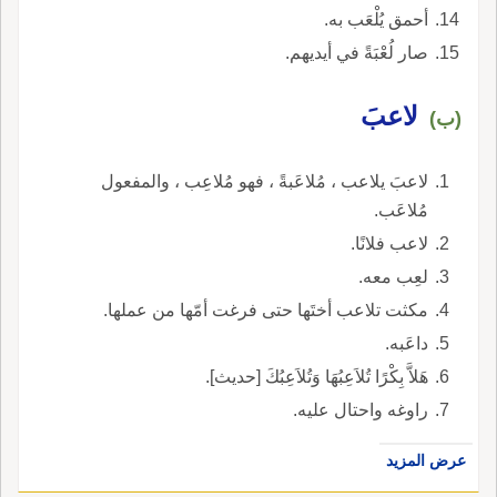
أحمق يُلْعَب به.
صار لُعْبَةً في أيديهم.
لاعبَ
(ب)
لاعبَ يلاعب ، مُلاعَبةً ، فهو مُلاعِب ، والمفعول
مُلاعَب.
لاعب فلانًا.
لعِب معه.
مكثت تلاعب أختَها حتى فرغت أمّها من عملها.
داعَبه.
هَلاَّ بِكْرًا تُلاَعِبُهَا وَتُلاَعِبُكَ [حديث].
راوغه واحتال عليه.
عرض المزيد