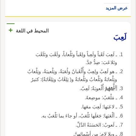
عرض المزيد
+
المحيط في اللغة
لَعِبَ
ـ لَعِبَ لَعْباً ولَعِباً ولِعْباً وتَلْعاباً، ولَعَّبَ وتَلَعَّبَ
وتَلاعَبَ: ضِدُّ جَدَّ.
ـ هو لَعِبٌ ولِعِبٌ وأُلْعُبانٌ ولُعَبَةٌ، وتِلْعيبَةٌ، وتِلْعابٌ
وتِلْعابَةٌ وتَلْعابٌ وتَلْعابَةٌ و( تِلِعَّابٌ وتِلِعَّابَةٌ): كثيرُ
اللَّعِبِ.
ـ بينهُمْ أُلْعوبَةٌ: لَعِبٌ.
ـ مَلْعَبُ: موضِعهُ.
ـ لاعَبَها: لَعِبَ معَها.
ـ ألْعَبَها: جَعَلَها تَلْعَبُ، أو جاءَ بما تَلْعَبُ به.
ـ لَعوبُ: الحَسَنَةُ الدَّلِّ.
ـ وبِلا لامٍ: من أسْمائِهِنَّ.