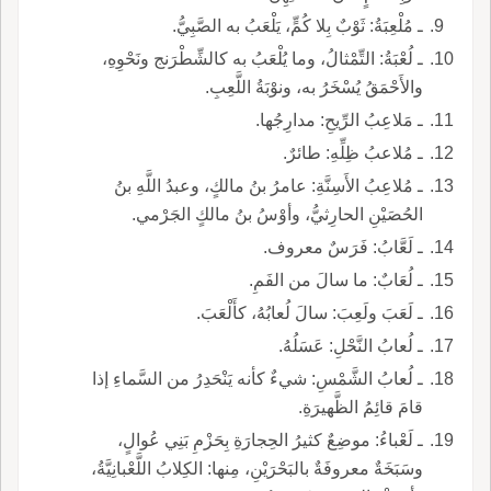
ـ مُلْعِبَةُ: ثَوْبٌ بِلا كُمٍّ، يَلْعَبُ به الصَّبِيُّ.
ـ لُعْبَةُ: التِّمْثالُ، وما يُلْعَبُ به كالشِّطْرَنج ونَحْوِهِ،
والأَحْمَقُ يُسْخَرُ به، ونوْبَةُ اللَّعِبِ.
ـ مَلاعِبُ الرِّيحِ: مدارِجُها.
ـ مُلاعبُ ظِلِّهِ: طائرٌ.
ـ مُلاعِبُ الأَسِنَّةِ: عامرُ بنُ مالكٍ، وعبدُ اللَّهِ بنُ
الحُصَيْنِ الحارِثيُّ، وأوْسُ بنُ مالكٍ الجَرْمي.
ـ لَعَّابُ: فَرَسٌ معروف.
ـ لُعَابٌ: ما سالَ من الفَمِ.
ـ لَعَبَ ولَعِبَ: سالَ لُعابُهُ، كأَلْعَبَ.
ـ لُعابُ النَّحْلِ: عَسَلُهُ.
ـ لُعابُ الشَّمْسِ: شيءٌ كأنه يَنْحَدِرُ من السَّماءِ إذا
قامَ قائِمُ الظَّهيرَةِ.
ـ لَعْباءُ: موضِعٌ كثيرُ الحِجارَةِ بِحَزْمِ بَنِي عُوالٍ،
وسَبَخَةٌ معروفَةٌ بالبَحْرَيْنِ، مِنها: الكِلابُ اللَّعْبانِيَّةُ،