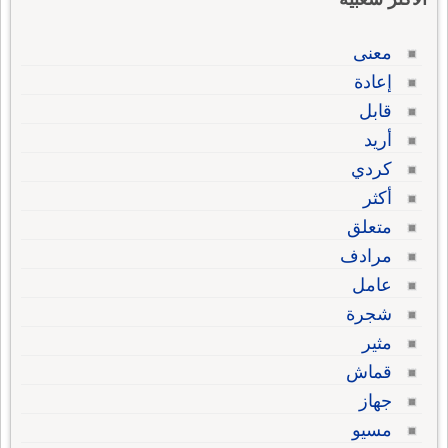
معنى
إعادة
قابل
أريد
كردي
أكثر
متعلق
مرادف
عامل
شجرة
مثير
قماش
جهاز
مسيو