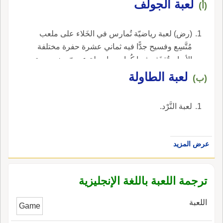
لعبة الجولف
(أ)
(رض) لعبة رياضيّة تُمارس في الخَلاء على ملعب
مُتَّسِع وفسيح جدًّا فيه ثماني عشرة حفرة مختلفة
الأبعاد، تُقذَف فيها كُرات بواسطة عِصِيّ مخصوصة.
لعبة الطاولة
(ب)
لعبة النَّرْد.
عرض المزيد
ترجمة اللعبة باللغة الإنجليزية
اللعبة
Game