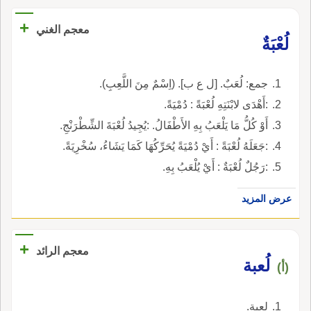
+
معجم الغني
لُعْبَةٌ
جمع: لُعَبٌ. [ل ع ب]. (اِسْمٌ مِنَ اللَّعِبِ).
:أَهْدَى لابْنَتِهِ لُعْبَةً : دُمْيَةً.
أَوْ كُلُّ مَا يَلْعَبُ بِهِ الأَطْفَالُ. :يُجِيدُ لُعْبَةَ الشِّطْرَنْجِ.
:جَعَلَهُ لُعْبَةً : أَيْ دُمْيَةً يُحَرِّكُهَا كَمَا يَشَاءُ، سُخْرِيَةً.
:رَجُلٌ لُعْبَةٌ : أَيْ يُلْعَبُ بِهِ.
عرض المزيد
+
معجم الرائد
لُعبة
(أ)
لعبة.