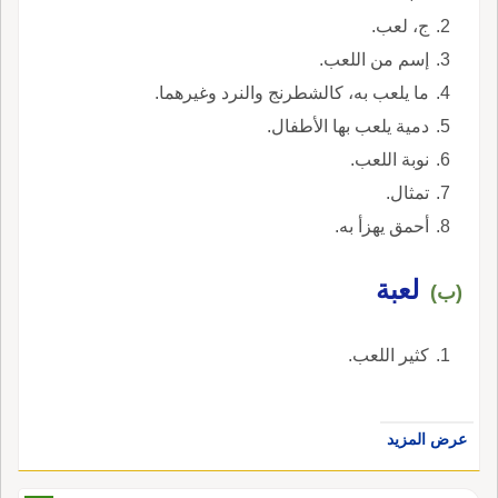
ج، لعب.
إسم من اللعب.
ما يلعب به، كالشطرنج والنرد وغيرهما.
دمية يلعب بها الأطفال.
نوبة اللعب.
تمثال.
أحمق يهزأ به.
لعبة
(ب)
كثير اللعب.
عرض المزيد