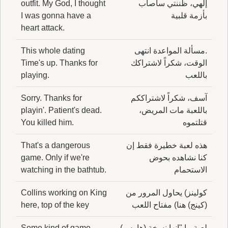
إلهي، ظننتي سأصاب
outfit. My God, I thought
بأزمة قلبية
I was gonna have a
heart attack.
.مسألة المواعدة انتهى
This whole dating
الوقت، شكراً لاشتراكك
Time's up. Thanks for
باللعب
playing.
آسف، شكراً لاشتراككم
Sorry. Thanks for
باللعبة مات المريض،
playin'. Patient's dead.
قتلتموه
You killed him.
هذه لعبة خطيرة فقط إن
That's a dangerous
كنا نشاهده بحوض
game. Only if we're
الاستحمام
watching in the bathtub.
كولينز) يحاول المرور من
Collins working on King
(كينج) هنا) مفتاح اللعب
here, top of the key
لعبة ما "إنها نسخة (هاوس)
Some kind of game.