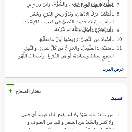
قَطْرَتانِ من الماءِ جَرَى، والشُّؤْمُ، وابنُ رِزامِ بنِ
ـ سَبِدُ: البَقِيَّةُ من الكَلأَ.
مازِنٍ.
ـ تَسْبيدُ: تَرْكُ الادِّهانِ، وبُدُوُّ ريشِ الفَرْخِ وشَعْرِ
الرأسِ، ونَباتُ حديثِ النَّصِيِّ في قَديمهِ، كالإِسْبادِ،
وأن تُسَرِّحَ رأسَكَ وتَبُلَّهُ ثم تَتْرُكَهُ.
ـ أَسْبادُ: ثِيابٌ سُودٌ.
ـ أَسْبادُ من النَّصِيِّ: رُؤوسُها أولَ ما تَطْلُعُ.
ـ سَبَنْدَى: الطَّويلُ، والجَرِيُّ من كُلِّ شيءٍ، والنَّمِرُ،
الجمع: سَبانِدُ وسَبانِدَةٌ، أو هي الفُرَّاغُ، وأصحابُ اللَّهْوِ
والتَّبَطُّلِ.
عرض المزيد
+
مختار الصحاح
سبد
س ب د: ماله سَبَدٌ ولا لبد بفتح الباء فيهما أي قليل
ولا كثير والسَّبَدُ من الشعر واللبد من الصوف و
التَّسْبِيدُ ترك الأذهان وفي الحديث {قدم بن عباس