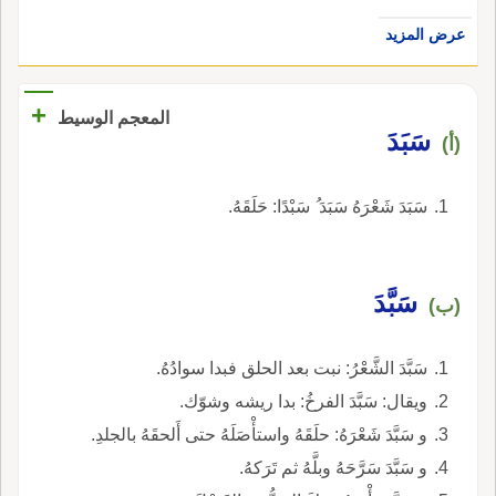
عرض المزيد
+
المعجم الوسيط
سَبَدَ
(أ)
سَبَدَ شَعْرَهُ سَبَدَ ُ سَبْدًا: حَلَقَهُ.
سَبَّدَ
(ب)
سَبَّدَ الشَّعْرُ: نبت بعد الحلق فبدا سوادُهُ.
ويقال: سَبَّدَ الفرخُ: بدا ريشه وشوّك.
و سَبَّدَ شَعْرَهُ: حلَقَهُ واستأْصَلَهُ حتى أَلحقَهُ بالجلدِ.
و سَبَّدَ سَرَّحَهُ وبلَّهُ ثم تَرَكهُ.