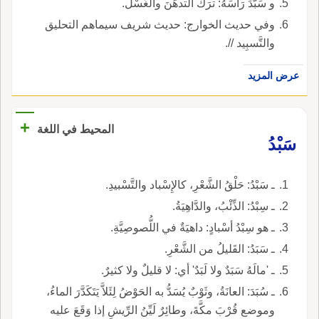
و سَبَّدَ رَأْسَهُ: ترَكَ التدهُّنَ والغَسْلَ.
وفي حديث الخوارج: حديث شريف سيماهم التحليق
والتَّسبِيد //.
عرض المزيد
+
المحيط في اللغة
سَبْدُ
ـ سَبْدُ: حَلْقُ الشَّعْرِ، كالإِسْباد والتَّسْبيدِ.
ـ سِبْدُ: الذِّئْبُ، والدَّاهِيَةُ.
ـ هو سِبْدُ أسْبادٍ: داهيَةٌ في اللُّصوصِيَّةِ.
ـ سَبَدُ: القَليلُ من الشَّعْرِ.
ـ 'مالَهُ سَبَدٌ ولا لَبَدٌ' أي: لا قليلٌ ولا كثيرٌ.
ـ سُبَدَ: العانَةُ، وثَوْبٌ يُسَدُّ به الحَوْضُ لِئَلاَّ يَتَكَدَّرَ الماءُ،
وموضع قُرْبَ مكَّةَ، وطائِرٌ لَيِّنُ الرِّيشِ إذا وَقَعَ عليه