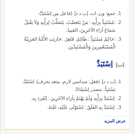
جمع: ون، ات. [ب د د]. (فاعل مِن اِسْتَبَدَّ).
:مُسْتَبِدٌّ بِرَأْيِهِ : مَنْ يَتَعَصَّبُ، يَتَصَلَّبُ لِرَأْيِهِ وَلاَ يَقْبَلُ
سَمَاعَ آرَاءِ الآخَرِينَ، العَنِيدُ.
:حَاكِمٌ مُسْتَبِدٌّ : ظَالِمٌ، قَاهِرٌ. :حَارَبَتِ الأُمَّةُ العَرَبِيَّةُ
الْمُسْتَعْمِرِينَ وَالْمُسْتَبِدِّينَ.
اِسْتَبَدَّ
(ب)
[ب د د]. (فعل: سداسي لازم، متعد بحرف). اِسْتَبْدَّ،
يَسْتَبِدُّ، مصدر اِسْتِبْدَادٌ.
:اِسْتَبَدَّ بِرَأْيِهِ وَلَمْ يَهْتَمَّ بِآرَاءِ الآخَرِينَ : اِنْفَرَدَ بِهِ.
:اِسْتَبَدَّ بِهِ القَلَقُ : اِسْتَوْلَى عَلَيْهِ، غَلَبَهُ.
عرض المزيد