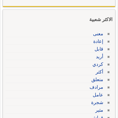
الاكثر شعبية
معنى
إعادة
قابل
أريد
كردي
أكثر
متعلق
مرادف
عامل
شجرة
مثير
قماش