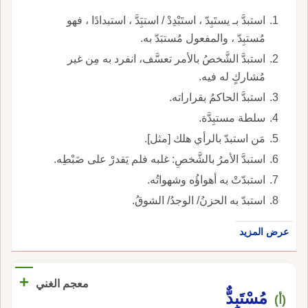
استبدَّ بـ يستَبِدّ ، استَبْدِدْ / استبَِدَّ ، استبدادًا ، فهو
مُستبِدّ ، والمفعول مُستبَدّ به.
استبدَّ الشَّخصُ بالأمر تعسَّف، انفرد به مِن غير
مُشاركٍ له فيه.
استبدَّ الحاكمُ بقراراته.
سلطة مستبِدَّة.
مَن استبدّ بالرأي هلك [مثل].
استبدَّ الأمرُ بالشَّخصِ: غلبه فلم يَقدرْ على ضَبْطِه.
استبدّتْ به أهواؤُه وشهواتُه.
استبدّ به الحزنُ/ الوجدُ/ الشوقُ.
عرض المزيد
+
معجم الغني
مُسْتَبِدٌّ
(أ)