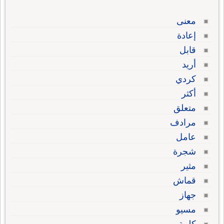
معنى
إعادة
قابل
أريد
كردي
أكثر
متعلق
مرادف
عامل
شجرة
مثير
قماش
جهاز
مسيو