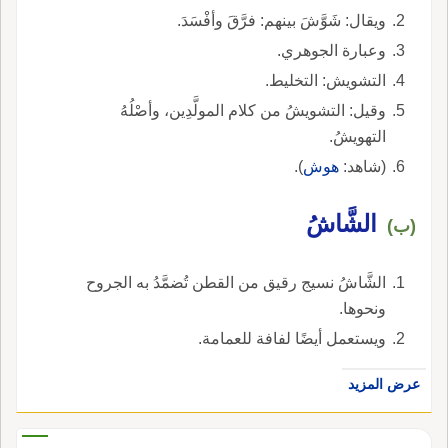
ويقال: شَوَّشَ بينهم: فرَّقَ وأفْسَدَ.
وعبارة الجوهري.
التشويش: التخليط.
وقيل: التشويشُ من كلام المولَّدِين، وأصْلُهُ
التهويشُ.
(شاهد:
هوش
).
الشَّاشُ
(ب)
الشَّاشُ نسيج رقيق من القطن تُضمَّدُ به الجروح
ونحوها.
ويستعمل أيضًا لفافة للعمامة.
عرض المزيد