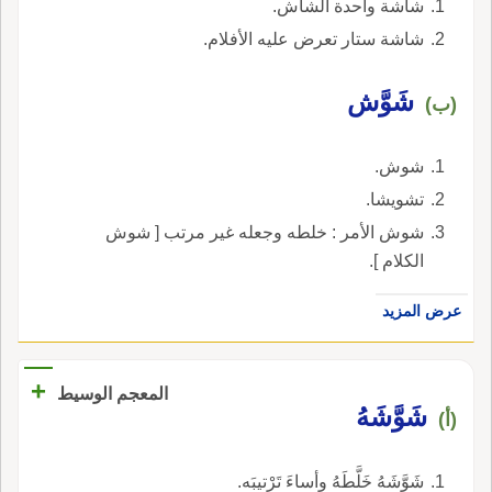
شاشة واحدة الشاش.
شاشة ستار تعرض عليه الأفلام.
شَوَّش
(ب)
شوش.
تشويشا.
شوش الأمر : خلطه وجعله غير مرتب [ شوش
الكلام ].
عرض المزيد
+
المعجم الوسيط
شَوَّشَهُ
(أ)
شَوَّشَهُ خَلَّطَهُ وأساءَ تَرْتيبَه.