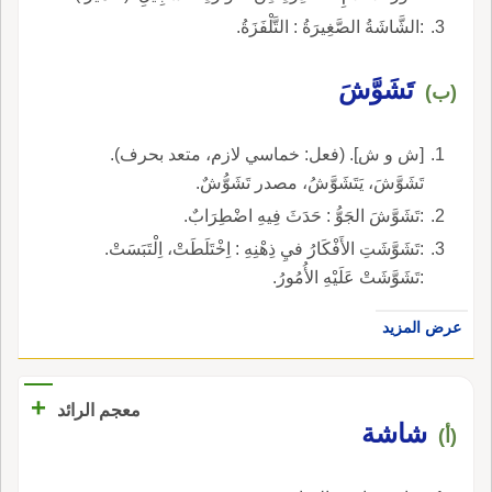
:الشَّاشَةُ الصَّغِيرَةُ : التَّلْفَزَةُ.
تَشَوَّشَ
(ب)
[ش و ش]. (فعل: خماسي لازم، متعد بحرف).
تَشَوَّشَ، يَتَشَوَّشُ، مصدر تَشَوُّشٌ.
:تَشَوَّشَ الجَوُّ : حَدَثَ فِيهِ اضْطِرَابٌ.
:تَشَوَّشَتِ الأَفْكَارُ فيِ ذِهْنِهِ : اِخْتَلَطَتْ، اِلْتَبَسَتْ.
:تَشَوَّشَتْ عَلَيْهِ الأُمُورُ.
عرض المزيد
+
معجم الرائد
شاشة
(أ)