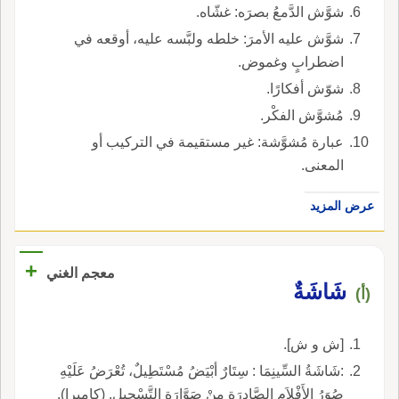
شوَّش الدَّمعُ بصرَه: غشّاه.
شوَّش عليه الأمرَ: خلطه ولبَّسه عليه، أوقعه في
اضطرابٍ وغموض.
شوّش أفكارًا.
مُشوَّش الفكْر.
عبارة مُشوَّشة: غير مستقيمة في التركيب أو
المعنى.
عرض المزيد
+
معجم الغني
شَاشَةٌ
(أ)
[ش و ش].
:شَاشَةُ السِّينِمَا : سِتَارٌ أبْيَضُ مُسْتَطِيلٌ، تُعْرَضُ عَلَيْهِ
صُوَرُ الأَفْلاَمِ الصَّادِرَةِ مِنْ صَوَّارَةِ التَّسْجِيلِ. (كاميرا).