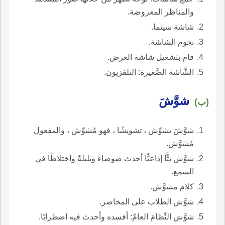
والمناظر المعروضة.
شاشة سينما.
نجوم الشاشة.
قام بتشغيل شاشة العرض.
الشَّاشة الصَّغيرة: التلفزيون.
شوَّشَ
(ب)
شوَّشَ يشوِّش ، تشويشًا ، فهو مُشوِّش ، والمفعول
مُشوَّش.
شوَّش بثًّا إذاعيًّا أحدث ضوضاءَ وبلبلةً واختلاطًا في
السمع.
كلام مشوَّش.
شوَّش الطلاب على المحاضر.
شوَّش النِّظامَ العامّ: أفسده وأحدث فيه اضطرابًا.