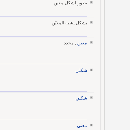
تطور لشكل معين
بشكل يشبه المعيّن
معين
, محدد
شكلي
شكلي
معني