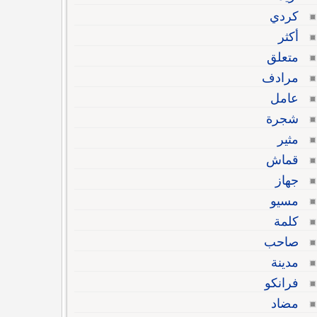
كردي
أكثر
متعلق
مرادف
عامل
شجرة
مثير
قماش
جهاز
مسيو
كلمة
صاحب
مدينة
فرانكو
مضاد