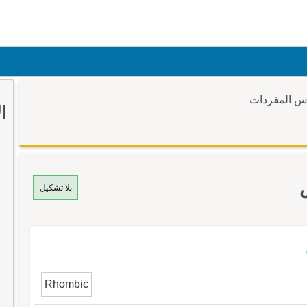
وس المفردات
ا
بلا تشكيل
Rhombic