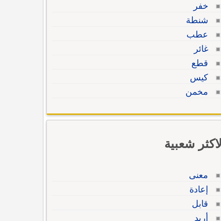
خفر
شنطة
عطب
غائر
قطع
كيس
مخمن
لاكثر شعبية
معنى
إعادة
قابل
أريد