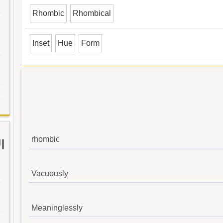
Rhombic
Rhombical
Inset
Hue
Form
rhombic
ا
Vacuously
Meaninglessly