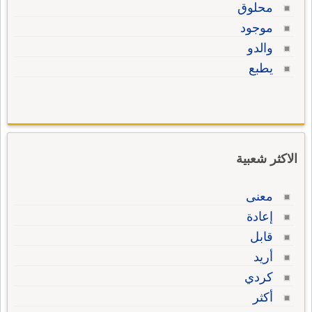
محلوق
موجود
والدو
يطبع
الاكثر شعبية
معنى
إعادة
قابل
أريد
كردي
أكثر