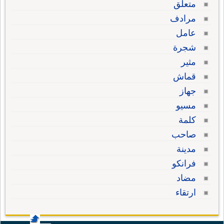
متعلق
مرادف
عامل
شجرة
مثير
قماش
جهاز
مسيو
كلمة
صاحب
مدينة
فرانكو
مضاد
ارتقاء