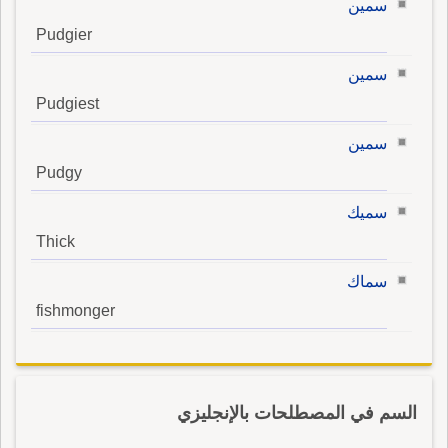
سمين
Pudgier
سمين
Pudgiest
سمين
Pudgy
سميك
Thick
سماك
fishmonger
السم في المصطلحات بالإنجليزي