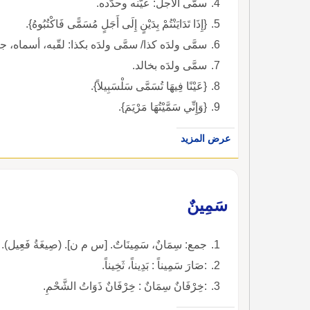
سمَّى الأجلَ: عيَّنه وحدَّده.
{إِذَا تَدَايَنْتُمْ بِدَيْنٍ إِلَى أَجَلٍ مُسَمًّى فَاكْتُبُوهُ}.
سمَّى ولدَه كذا/ سمَّى ولدَه بكذا: لقّبه، أسماه، ج
سمَّى ولدَه بخالد.
{عَيْنًا فِيهَا تُسَمَّى سَلْسَبِيلاً}.
{وَإِنِّي سَمَّيْتُهَا مَرْيَمَ}.
عرض المزيد
سَمِينٌ
جمع: سِمَانٌ، سَمِينَاتٌ. [س م ن]. (صِيغَةُ فَعِيل).
:صَارَ سَمِيناً : بَدِيناً، ثَخِيناً.
:خِرْفَانٌ سِمَانٌ : خِرْفَانٌ ذَوَاتُ الشَّحْمِ.