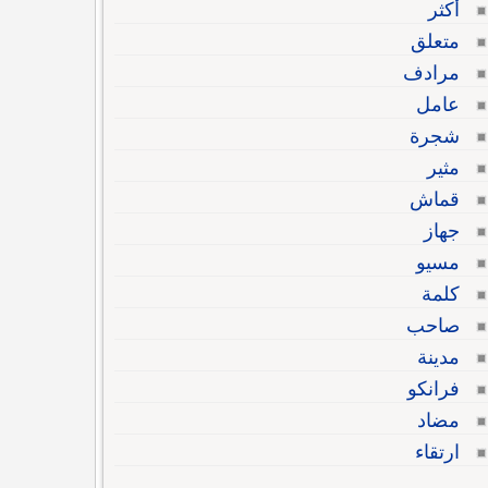
أكثر
متعلق
مرادف
عامل
شجرة
مثير
قماش
جهاز
مسيو
كلمة
صاحب
مدينة
فرانكو
مضاد
ارتقاء