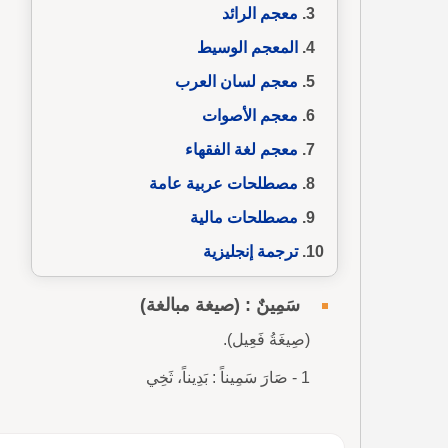
معجم الرائد
المعجم الوسيط
معجم لسان العرب
معجم الأصوات
معجم لغة الفقهاء
مصطلحات عربية عامة
مصطلحات مالية
ترجمة إنجليزية
سَمِينٌ : (صيغة مبالغة)
(صِيغَةُ فَعِيل).
1 - صَارَ سَمِيناً : بَدِيناً، ثَخِي