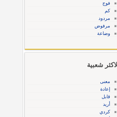
فوج
كم
مردود
مرفوض
وضاعة
لاكثر شعبية
معنى
إعادة
قابل
أريد
كردي