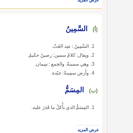
السَّمِينُ
(أ)
السَّمِينُ : ضِد الغَثّ.
ويقال: كلامٌ سمين: رصينٌ حكيمٌ.
وهي سمينةٌ. والجمع : سِمان.
وأَرض سمِينةٌ: جيّدة.
المِسَمُّ
(ب)
المِسَمُّ الذي يأْكلُ ما قَدَرَ عليه.
عرض المزيد