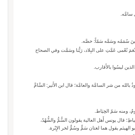
 سامَّه.
نَ سُمَمُه وسَمَّه سَمّاً: خصَّه.
عَمَ نُعْمى عَمَّتِ على البِلاد، رَبُّنا وسَمَّت وفي الصحاح
: الذين ليسُوا بالأَقارب.
بالله من شر السامَّة والعامَّة؛ قال ابن الأَثير: السَّامَّ
مّ الخِيَاط.
وفي التنزيل العزيز: حتى يَلِجَ الجمَلُ في سَمِّ الخِياطِ؛ قال يونس أَهل العالية يقولون السُّمُّ والشُّهْدُ،