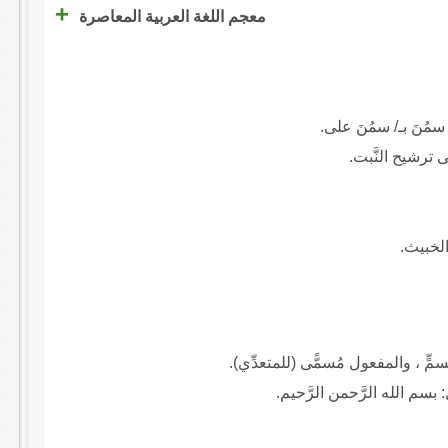
+
معجم اللغة العربية المعاصرة
مُنَ بـ/ سمُنَ على.
ى ترشيح النَّبت.
والخبيث.
سمٍّ ، والمفعول مُسمًّى (للمتعدِّي).
بسم الله الرَّحمن الرَّحيم.