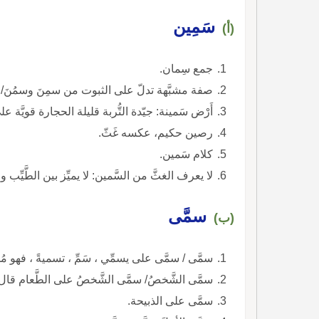
سَمِين
(أ)
جمع سِمان.
صفة مشبَّهة تدلّ على الثبوت من سمِنَ وسمُنَ/ س
أَرْض سَمينة: جيّدة التُّربة قليلة الحجارة قويَّة عل
رصين حكيم، عكسه غَثّ.
كلام سَمين.
لا يعرف الغثَّ من السَّمين: لا يميِّز بين الطَّيِّب 
سمَّى
(ب)
سمَّى / سمَّى على يسمِّي ، سَمِّ ، تسميةً ، فهو مُ
سمَّى الشَّخصُ/ سمَّى الشَّخصُ على الطَّعام قال: 
سمَّى على الذبيحة.