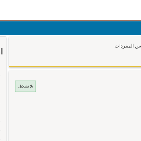
وس المفردات
ا
بلا تشكيل