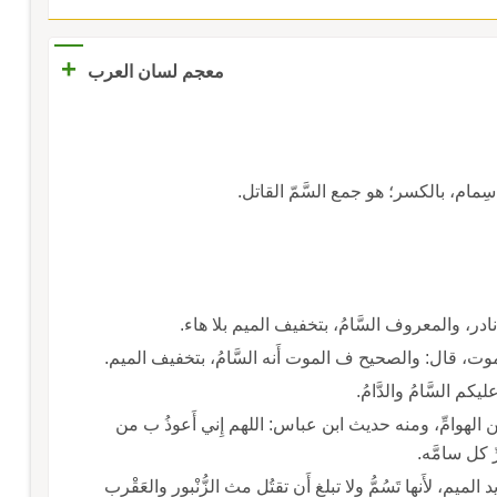
+
معجم لسان العرب
الكسر؛ هو جمع السَّمّ القاتل.
ي الموت، قال: والصحيح ف الموت أَنه السَّامُ، بتخفيف الميم.
السَّامُ والدَّامُ.
ا السَّامَّةُ، بتشديد الميم، فه ذواتُ السُّمومِ من الهوامِّ، ومنه حديث ابن عباس: اللهم إِني أَعوذُ ب من
 كل سامَّه.
الميم، لأَنها تَسُمُّ ولا تبلغ أَن تقتُل مث الزُّنْبور والعَقْرب