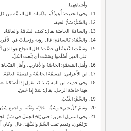
وأَشباههما.
وفي الحديث: أُعِيذُكُما بكَلِمات الل التامَّه من كل
والسَّمُّ: سَمُّ الحية.
والسامَّةُ: الخاصَّة يقال: كيف السَّامَّةُ والعامَّةُ.
والسُّمَّةُ: كالسامَّةِ؛ قال رؤبة ووُصِلَتْ في الأَقْربي
وسَمَّتِ النِّعْمَةُ أَي خصَّت؛ قال العجاج هو الذي أَنْ
على الذين أَسْلَموا وسَمَّت أَي بَلَغت الكلَّ.
وأَهل المَسَمَّةِ: الخاصَّةُ والأَقارب، وأَهل المَنْحاة
ابن الأَعرابي: المَسَمَّةُ الخاصَّةُ والمَعَمَّةُ العامَّةُ.
وفي حديث ابن المسيّب: كنا نقول إِذا أَصبَحْنا نعوذُ 
ههنا خاصَّة الرجل، يقال: سَمَّ إِذا خَصَّ.
والسَّمُّ: الثَّقْبُ.
وسَمّ كلِّ شيء وسُمُّه: خَرْتُه وثَقْبُه، والجمع سُمُومٌ، ومنه سَ
يَرْفَعُون، وتميم تفت السَّمَّ والشَّهْدَ، قال: وكان أَبو الهيثم يقول هما لغتان سَمٌّ وسُمٌّ لخر الإِبْرة.