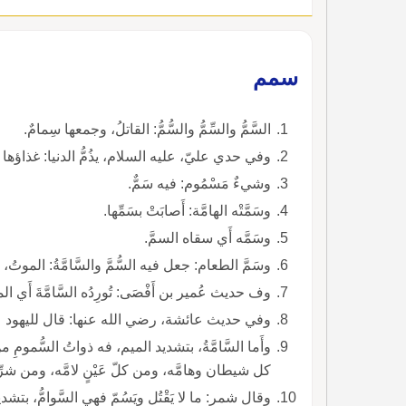
سمم
السَّمُّ والسِّمُّ والسُّمُّ: القاتلُ، وجمعها سِمامٌ.
وفي حدي عليّ، عليه السلام، يذُمُّ الدنيا: غذاؤها سِمام، ب
وشيءٌ مَسْمُوم: فيه سَمٌّ.
وسَمَّتْه الهامَّة: أَصابَتْ بسَمِّها.
وسَمَّه أَي سقاه السمَّ.
وسَمَّ الطعام: جعل فيه السُّمَّ والسَّامَّةُ: الموتُ، نادر، والمعروف السَّامُ، بتخفيف الميم بلا هاء.
وف حديث عُمير بن أَفْصَى: تُورِدُه السَّامَّةَ أَ
وفي حديث عائشة، رضي الله عنها: قال لليهود عليكم 
وأَم
كل شيطان وهامَّه، ومن كلّ عَيْنٍ لامَّه، ومن شرِّ
وقال شمر: ما لا يَقْتُل ويَسُمّ فهي السَّوامُّ، بتشديد 