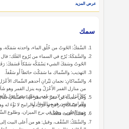
عرض المزيد
سمك
السَّمَكُ: الحُوتُ من خُلْق الماء، واحدته سَمَكَة، و
والسَّمَكَةُ: بُرْج في السماء من بُرُوج الفَلَك؛ قال
الحُوتُ وسَمَكَ الشيء يَسْمُكُه سَمْكاً فَسَمَكَ: رَف
التهذيب: والسِّماك ما سَمَكْتَ حائطاً أَو سَقْفاً.
والسِّماكانِ: نجمان نَيِّرانِ أحدهم السِّماك الأَعْز
من منازل القمر الأَعْزَلُ وبه ينزل القمر وهو شَ
كالأعْزَل الذي لارمح معه، ويقال: سم أعزل لأنه إ
وفي حديث ابن عمر: أنه نظر فإذا بالسِّماكِ فقال 
والرامح وليس هو من المنازل.
وهم سِماكانِ: رامح وأعزل، والرامح لا نَؤْءَ له وهو
جهة الجَنُوبِ، وهما في برج الميزان، وطلوع السِّم
وسَمْكُ البيت سَقْفُه.
والسَّمْكُ: السَّقْف، وقيل: هو من أَعلى البيت إل