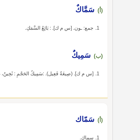
سَمَّاكٌ
(أ)
جمع: ـون. [س م ك]. : بَائِعُ السَّمَكِ.
سَمِيكٌ
(ب)
[س م ك]. (صِيغَةُ فَعِيل). :سَمِيكُ الحَجْمِ : ثَخِينٌ، غَ
سَمّاك
(أ)
سماك.