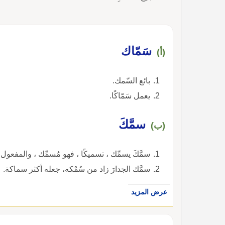
سَمّاك
(أ)
بائع السّمك.
يعمل سَمّاكًا.
سمَّكَ
(ب)
سمَّكَ يسمِّك ، تسميكًا ، فهو مُسمِّك ، والمفعول 
سمَّك الجدارَ زاد من سُمْكه، جعله أكثر سماكة.
عرض المزيد