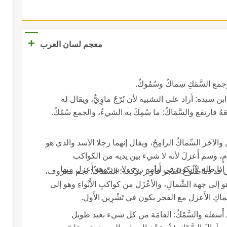
+
معجم لسان العرب
جمع السَّمَكِ سِماكٌ وسُمُوكٌ.
 ابن سيده: أَراد على التشبيه لأن بُرْجٌ ماوِيٌّ، ويقال له
َعَهُ فارتفع والسَّمَاكُ: ما سُمِكَ به الشيءُ، والجمع سُمُكٌ.
َل والآخر السِّماكُ الرامِحُ، ويقال إنهما رجلا الأسد والذي هو
آمٍ، وسم أَعزلَ لأنه لا شيء بين يديه من الكواكب
ذا طلع لا يكون في أَيامه ريح ولا برد وهو أَعزل منها
قد دنا طُلُوعُ الفجر فأوتر بركعة؛ السِّماكُ: نجم معروف،
 إلى جهة الشَّمالِ، والأعْزَل من كواكبِ الأَنْواءِ وهو إلى
اكِ الأَعزل مع الفجر يكون في تَشْرِين الأَول.
ى أَسفله والسَّمْكُ: القامَة من كل شيء بعيد طويل