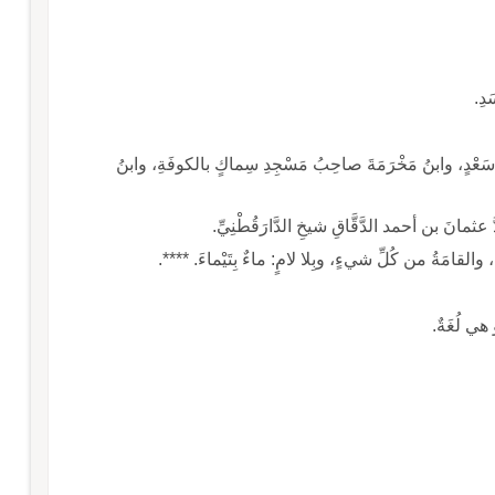
َدِ.
ُ سَعْدٍ، وابنُ مَخْرَمَةَ صاحِبُ مَسْجِدِ سِماكٍ بالكوفَةِ، وابنُ
ُّ عثمانَ بن أحمد الدَّقَّاقِ شيخِ الدَّارَقُطْنِيِّ.
 والقامَةُ من كُلِّ شيءٍ، وبِلا لامٍ: ماءٌ بِتَيْماءَ. ****.
هي لُغَةٌ.