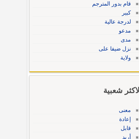
قام بدور المترجم
كبير
لدرجة عالية
مدعو
مدى
نزل ضيفا على
ولاية
لاكثر شعبية
معنى
إعادة
قابل
أريد