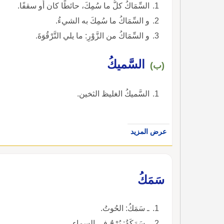
السِّمَاكُ كلُّ ما سُمِكَ، حائطًا كان أَو سقفًا.
و السِّمَاكُ ما سُمِكَ به الشيءُ.
و السِّمَاكُ من الزَّوْرِ: ما يلي التَّرْقُوَةَ.
السَّميكُ
(ب)
السَّميكُ الغليظ الثخين.
عرض المزيد
سَمَكُ
ـ سَمَكُ: الحُوتُ.
ـ سَمَكَةُ: بُرْجٌ في السماءِ.