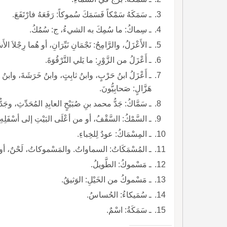
ـ سَمَكَهُ سَمْكاً فَسَمَكَ سُموكاً: رَفَعَهُ فارْتَفَعَ.
ـ سِماكُ: ما سُمِكَ به الشيءُ، ج: سُمُكُ.
ـ الأَعْزَلُ، والرَّامِحُ: نَجْمَانِ نَيِّرَانِ، أو هُما رِجْلاَ الأَس
ـ أَعْزَلُ من الزَّوْرِ: ما يَلي التَّرْقُوَةَ.
ـ أَعْزَلُ ابنُ حَرْبٍ، وابنُ ثابِتٍ، وابنُ خَرَشَةَ، وابن
هَزَّالٍ: صَحابِيُّونَ.
ـ سَمَّاكُ: جَدُّ محمد بنِ صُبَيْحٍ العابِدِ المُحَدِّثِ، وجَد
ـ السَّمْكُ: السَّقْفُ، أو من أعْلَى البَيْتِ إلى أسْفَلِهِ،
ـ المِسْمَاكُ: عودٌ لِلخِباءِ.
ـ المُسْمَكَاتُ: السماواتُ. والمَسْموكاتُ، لَحْنٌ، أو 
ـ مَسْموكُ: الطَّويلُ.
ـ مَسْموكُ من الخَيْلِ: الوَثيقُ.
ـ سُمَيكاءُ: الحُساسُ.
ـ سَمَكَةُ: اسْمٌ.