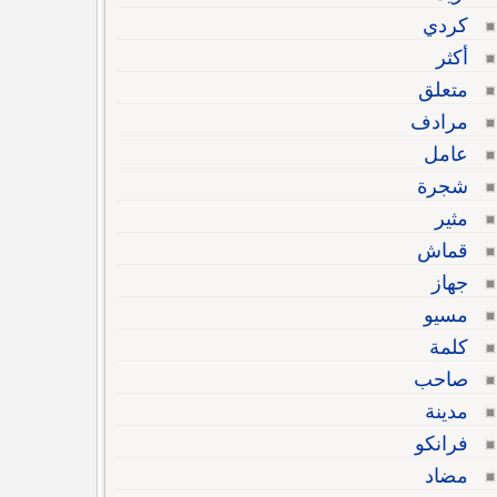
كردي
أكثر
متعلق
مرادف
عامل
شجرة
مثير
قماش
جهاز
مسيو
كلمة
صاحب
مدينة
فرانكو
مضاد