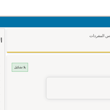
وس المفردات
ا
بلا تشكيل