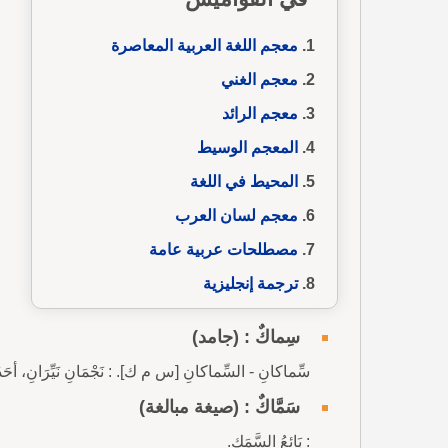
معجم اللغة العربية المعاصرة
معجم الغني
معجم الرائد
المعجم الوسيط
المحيط في اللغة
معجم لسان العرب
مصطلحات عربية عامة
ترجمة إنجليزية
سِماكٌ : (جامد)
سِّماكانِ - السِّماكانِ [س م ك]. : نَجْمَانِ نَيِّرَانِ، أحَدُ
سَمَّاكٌ : (صيغة مبالغة)
: بَائِعُ السَّمَكِ.