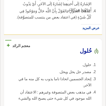
الإشَارَةُ إلَى أَحَدِهِمَا إشَارَةً إلَى الآخَرِ، أَيْ يَذُوبُ
أَحَدُهُمَا فِي الآخَرِ.
:مَذْهَبُ الحُلُولِ : القَوْلُ بِأَنَّ اللَّه حَالٌّ وَمَوْجُودٌ فِي
كُلِّ شَيْءٍ (في اعتقاد بعض من ينتسب للمتصوِّفة).
عرض المزيد
+
معجم الرائد
حُلول
(أ)
حلول.
مصدر حل يحل ويحل.
إتحاد الجسمين اتحادا تاما يذوب به كل منه ما في
الآخر.
في مذهب بعض المتصوفة وغيرهم : الاعتقاد أن
الله موجود في كل شيء حتى يصبح الله والشيء
وحدة.