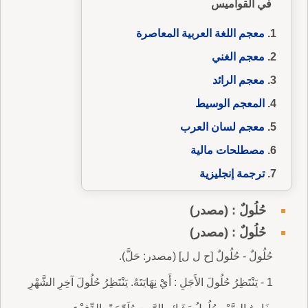
في القواميس
معجم اللغة العربية المعاصرة
معجم الغني
معجم الرائد
المعجم الوسيط
معجم لسان العرب
مصطلحات مالية
ترجمة إنجليزية
حُلُولٌ : (مصدر)
حُلُولٌ : (مصدر)
حُلُولٌ - حُلُولٌ [ح ل ل] (مصدر: حَلَّ).
1 - يَنْتَظِرُ حُلُولَ الأَجَلِ : أَيْ نِهَايَتَهُ. يَنْتَظِرُ حُلُولَ آخِرِ الشَّهْرِ