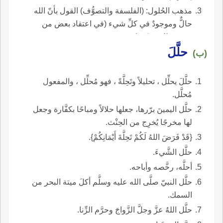
مذهب الحُلول: (الفلسفة والتصوُّف) القول بأنّ الله
حالٌّ وموجودٌ في كلِّ شيء (في اعتقاد بعض من
ينتسب للمتصوِّفة).
حلَّلَ
(ب)
حلَّلَ يحلِّل ، تحليلاً وتَحِلَّةً ، فهو مُحلِّل ، والمفعول
مُحلَّل.
حلَّل اليمينَ برّرها، جعلها حلالاً ومباحًا بكفَّارة وجعل
لها مخرجًا يُخرِج من الحِنْث.
{قَدْ فَرَضَ اللهُ لَكُمْ تَحِلَّةَ أَيْمَانِكُمْ}.
حلَّل الشَّيءَ.
أحلَّه، رخَّصه وأباحه.
حلَّل النبيّ صلَّى الله عليه وسلَّم أكلَ ميتة البحر من
السمك.
حلَّل اللهُ عزَّ وجلَّ الزَّواجَ وحرَّم الزِّنا.