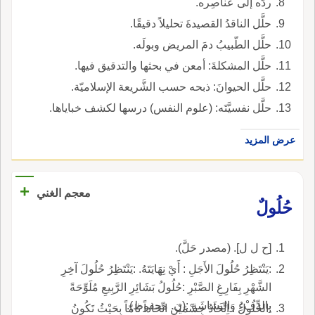
ردَّه إلى عَناصِره.
حلَّل الناقدُ القصيدةَ تحليلاً دقيقًا.
حلَّل الطّبيبُ دمَ المريض وبولَه.
حلَّل المشكلةَ: أمعن في بحثها والتدقيق فيها.
حلَّل الحيوانَ: ذبحه حسب الشَّريعة الإسلاميّة.
حلَّل نفسيَّتَه: (علوم النفس) درسها لكشف خباياها.
عرض المزيد
+
معجم الغني
حُلُولٌ
[ح ل ل]. (مصدر حَلَّ).
:يَنْتَظِرُ حُلُولَ الأَجَلِ : أَيْ نِهَايَتَهُ. :يَنْتَظِرُ حُلُولَ آخِرِ
الشَّهْرِ بِفَارِغِ الصَّبْرِ :حُلُولُ بَشَائِرِ الرَّبِيعِ مُلَوِّحَةً
بِالدِّفْءِ وَالبَشَاشَةِ :(ن. محفوظ).
:الحُلُولُ : اِتِّحَادُ جِسْمَيْنِ اتِّحاداً تَامّاً بِحَيْثُ تَكُونُ