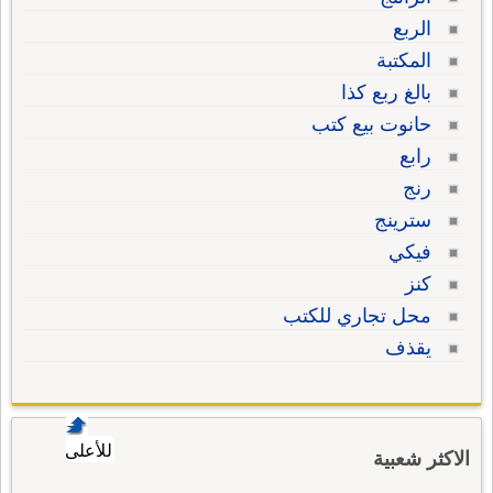
الربع
المكتبة
بالغ ربع كذا
حانوت بيع كتب
رابع
رنج
سترينج
فيكي
كنز
محل تجاري للكتب
يقذف
للأعلى
الاكثر شعبية