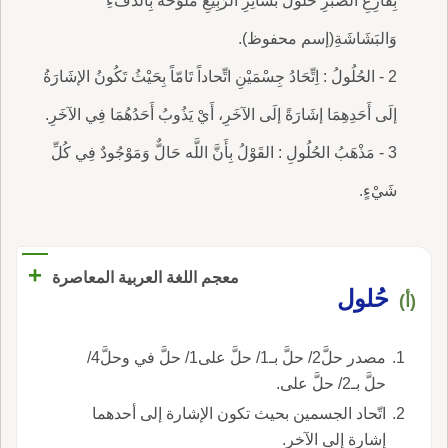
بِفَارِغِ الصَّبْرِ حُلُولُ بَشَائِرِ الرَّبِيعِ مُلَوِّحَةً بِالدِّفْءِ
وَالبَشَاشَةِ(إسم محفوظ).
2 - الحُلُولُ : اِتِّحَادُ جِسْمَيْنِ اتِّحاداً تَامّاً بِحَيْثُ تَكُونُ الإشَارَةُ
إلَى أَحَدِهِمَا إشَارَةً إلَى الآخَرِ، أَيْ يَذُوبُ أَحَدُهُمَا فِي الآخَرِ.
3 - مَذْهَبُ الحُلُولِ : القَوْلُ بِأَنَّ اللَّه حَالٌّ وَمَوْجُودٌ فِي كُلِّ
شَيْءٍ.
+
معجم اللغة العربية المعاصرة
حُلول
(أ)
مصدر حلَّ2/ حلَّ بـ1/ حلَّ على1/ حلَّ في وحلَّ4/
حلَّ بـ2/ حلَّ على.
اتّحاد الجسمين بحيث تكون الإشارة إلى أحدهما
إشارة إلى الآخر.