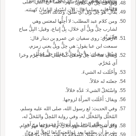
والحَلِيل: نَقِيض الحرام، حَلَّ يَحِلّ حِلاًّ وأَحَلَّه الله
يجمعو أَياماً حتى تصير شهراً، فلما حَجَّ النبي، صلى
وهذا لك حِلٌّ أَي حَلال.
وحَلَّله.
الله عليه وسلم، قال: الآن اسْتَدارَ الزمانُ كهيئته.
يقال: هو حِلّ وبِلٌّ أَي طَلْق، وكذلك الأُنثى.
ومن كلام عبد المطلب: لا أُحِلُّها لمغتس وهي
لشارب حِلٌّ وبِلٌّ أَي حَلال، بِلٌّ إِتباع، وقيل: البِلُّ مباح
حِمْيَرِيَّة.
الأَزهري: روى سفيان عن عمرو بن دينار قال:
سمعت ابن عبا يقول: هي حِلٌّ وبِلٌّ يعني زمزم،
فسُئِل سفيان: ما حِلٌّ وبِلٌّ؟ فقال حِلٌّ مُحَلَّل.
ويقال: هذا لك حِلٌّ وحَلال كما يقال لضدّه حِرْم وحَرا
أَي مُحَرَّم.
وأَحْلَلت له الشيءَ.
جعلته له حَلالاً.
واسْتَحَلّ الشيءَ: عَدَّه حَلالاً.
ويقال: أَحْلَلت المرأَةَ لزوجها.
وفي الحديث: لع رسول الله، صلى الله عليه وسلم،
المُحَلِّل والمُحَلَّل له، وفي رواية المُحِلَّ والمُحَلَّ له،
وهو أَن يطلق الرجل امرأَته ثلاثاً فيتزوجها رج آخر
وكل شي أَباحه الله فهو حَلال، وما حَرَّمه فهو حَرَام.
بشرط أَن يطلقها بعد مُوَاقَعته إِياها لتَحِلَّ للزوج
وفي حديث بعض الصحابة ولا أُوتي بحَالٍّ ولا مُحَلَّل