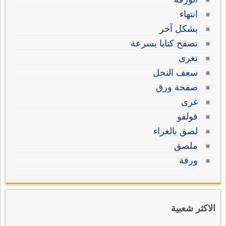
انتهاء
بشكل آخر
تصفح كتابا بسرعة
تغرى
سعف النخل
صفحة ورق
غرى
فولفو
لصق بالغراء
ملصق
ورقة
الاكثر شعبية