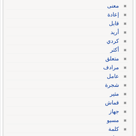
معنى
إعادة
قابل
أريد
كردي
أكثر
متعلق
مرادف
عامل
شجرة
مثير
قماش
جهاز
مسيو
كلمة