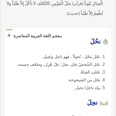
الْجِبَالِ بُيُوتاً (قرآن) مَثَلُ الْمُؤْمِنِ كَالنَّحْلَةِ، لاَ تَأْكُلْ إِلاَّ طَيِّباً وَلاَ
تُطْعِمْ إِلاَّ طَيِّباً (حديث).
+
معجم اللغة العربية المعاصرة
نحُلَ
(أ)
نحُلَ يَنحُل ، نُحولاً ، فهو ناحِل ونَحِيل.
نحُل الشّخصُ نحَل، نحِلَ؛ دقّ، هُزِل، وضَعُف جِسمه.
نَحُلتِ الفتاةُ.
نحُل من الشيخوخة.
ولد ناحِل/ نحيل.
نحِلَ
(ب)