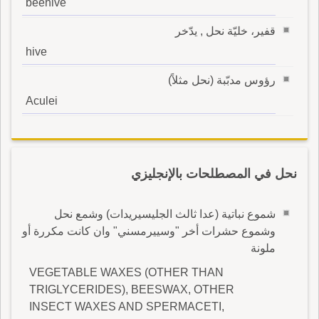
beehive
قفير، خليّة نحل , يدّخر
hive
رؤوس مدبّبة (نحل مثلاً)
Aculei
نحل في المصطلحات بالإنجليزي
شموع نباتية (عدا ثالث الجليسيريدات) وشمع نحل
وشموع حشرات أخر "وسييرمسني" وان كانت مكررة أو
ملونة
VEGETABLE WAXES (OTHER THAN
TRIGLYCERIDES), BEESWAX, OTHER
INSECT WAXES AND SPERMACETI,