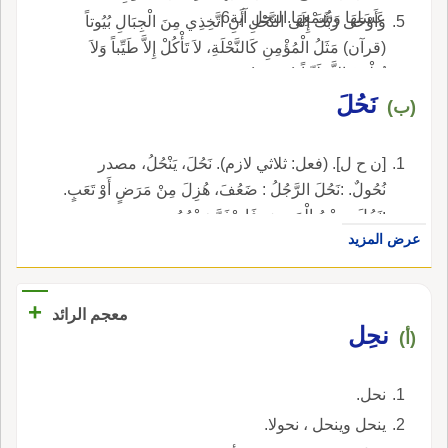
عَسَلِهَا وَشَمْعِهَا.النحل آية6.
وَأَوْحَى رَبُّكَ إِلَى النَّحْلِ أَنِ اتَّخِذِي مِنَ الْجِبَالِ بُيُوتاً
(قرآن) مَثَلُ الْمُؤْمِنِ كَالنَّحْلَةِ، لاَ تَأْكُلْ إِلاَّ طَيِّباً وَلاَ
تُطْعِمْ إِلاَّ طَيِّباً (حديث).
نَحُلَ
(ب)
[ن ح ل]. (فعل: ثلاثي لازم). نَحُلَ، يَنْحُلُ، مصدر
نُحُولٌ. :نَحُلَ الرَّجُلُ : ضَعُفَ، هُزِلَ مِنْ مَرَضٍ أَوْ تَعَبٍ.
:نَحُلَ جِسْمُ الْمَرِيضِ فَاصْفَرَّ وَجْهُهُ.
عرض المزيد
+
معجم الرائد
نحِل
(أ)
نحل.
ينحل وينحل ، نحولا.