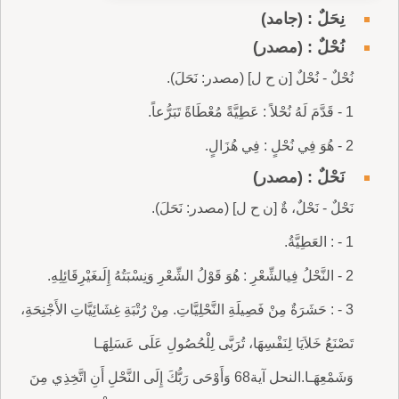
نِحَلٌ : (جامد)
نُحْلٌ : (مصدر)
نُحْلٌ - نُحْلٌ [ن ح ل] (مصدر: نَحَلَ).
1 - قَدَّمَ لَهُ نُحْلاً : عَطِيَّةً مُعْطَاةً تَبَرُّعاً.
2 - هُوَ فِي نُحْلٍ : فِي هُزَالٍ.
نَحْلٌ : (مصدر)
نَحْلٌ - نَحْلٌ، ةٌ [ن ح ل] (مصدر: نَحَلَ).
1 - : العَطِيَّةُ.
2 - النَّحْلُ فِيالشِّعْرِ : هُوَ قَوْلُ الشِّعْرِ وَنِسْبَتُهُ إِلَىغَيْرِقَائِلِهِ.
3 - : حَشَرَةٌ مِنْ فَصِيلَةِ النَّحْلِيَّاتِ. مِنْ رُتْبَةِ غِشَائِيَّاتِ الأَجْنِحَةِ،
تَصْنَعُ خَلاَيَا لِنَفْسِهَا، تُرَبَّى لِلْحُصُولِ عَلَى عَسَلِهَـا
وَشَمْعِهَـا.النحل آية68 وَأَوْحَى رَبُّكَ إِلَى النَّحْلِ أَنِ اتَّخِذِي مِنَ