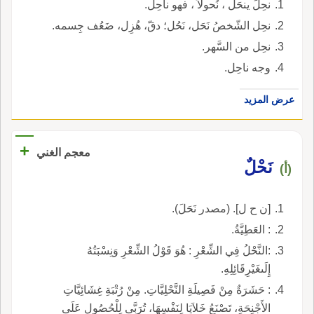
نحِلَ ينحَل ، نُحولاً ، فهو ناحِل.
نحِل الشّخصُ نَحَل، نَحُل؛ دقّ، هُزِل، ضَعُف جِسمه.
نحِل من السَّهر.
وجه ناحِل.
عرض المزيد
+
معجم الغني
نَحْلٌ
(أ)
[ن ح ل]. (مصدر نَحَلَ).
: العَطِيَّةُ.
:النَّحْلُ فِي الشِّعْرِ : هُوَ قَوْلُ الشِّعْرِ وَنِسْبَتُهُ
إِلَىغَيْرِقَائِلِهِ.
: حَشَرَةٌ مِنْ فَصِيلَةِ النَّحْلِيَّاتِ. مِنْ رُتْبَةِ غِشَائِيَّاتِ
الأَجْنِحَةِ، تَصْنَعُ خَلاَيَا لِنَفْسِهَا، تُرَبَّى لِلْحُصُولِ عَلَى