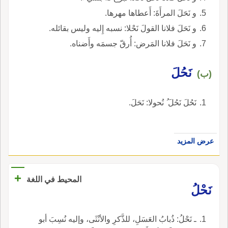
و نَحَلَ المرأَةَ: أَعطاها مهرها.
و نَحَلَ فلانا القولَ نَحْلا: نسبه إِليه وليس بقائله.
و نَحَلَ فلانا المَرض: أُرقّ جسمَه وأَضناه.
نَحُلَ
(ب)
نَحُلَ نَحُلَ ُ نُحولا: نَحَلَ.
عرض المزيد
+
المحيط في اللغة
نَحْلُ
ـ نَحْلُ: ذُبابُ العَسَلِ، للذَّكرِ والأنْثَى، وإليه نُسِبَ أبو