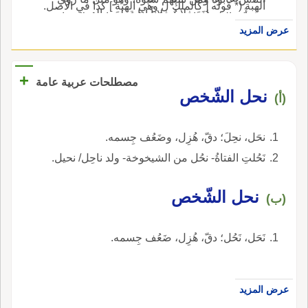
الهبة (* قوله [ كالملك ل وهي الهبة ] كذا في الأصل.
وهو تصحيف لنَجَ فلانٌ فلاناً إِذا قطعَه بالغِيبة.
عن أَب الدرداء: إِن قارَضْتَ الناس قارَضُوك، وإِن
عرض المزيد
تَرَكْتَهم لم يَتْركوك قوله: إِن قارضتهم مأْخوذ من
قول النبي، صلى الله عليه وسلم: رفَع الله الحرجَ
إِلا مَنِ اقترَضَ عِرْضَ امرئٍ مسلم فذلك الذي حَرِج،
+
مصطلحات عربية عامة
وقد فسر ف موضعه.
نحل الشّخص
(أ)
نحَل، نحِلَ؛ دقّ، هُزِل، وضَعُف جِسمه.
نَحُلتِ الفتاةُ- نحُل من الشيخوخة- ولد ناحِل/ نحيل.
نحل الشّخص
(ب)
نَحَل، نَحُل؛ دقّ، هُزِل، ضَعُف جِسمه.
عرض المزيد