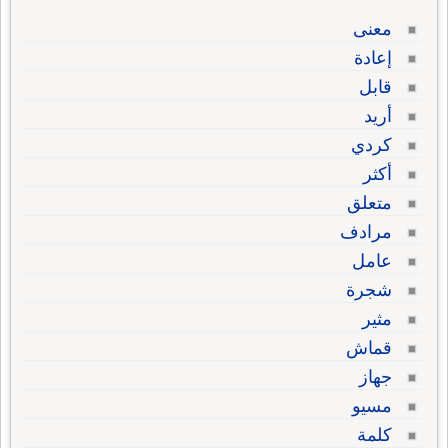
معنى
إعادة
قابل
أريد
كردي
أكثر
متعلق
مرادف
عامل
شجرة
مثير
قماش
جهاز
مسيو
كلمة