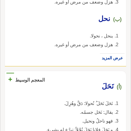
هزل وضعف من مرض أو غيره.
نحل
(ب)
ينحل ، نحولا.
هزل وضعف من مرض أو غيره.
عرض المزيد
+
المعجم الوسيط
نَحَلَ
(أ)
نَحَلَ نَحَلَ ُ نُحولا: دَقَّ وهُزِلَ.
يقال: نَحَل جسمُه.
فهو ناحلُ ونحيل.
و نَحَلَ فلانا نَحَلَ نُحْلاً: تبرَّع له بشيء.