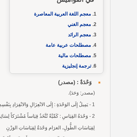
معجم اللغة العربية المعاصرة
معجم الغني
معجم الرائد
مصطلحات عربية عامة
مصطلحات مالية
ترجمة إنجليزية
وَحْدَةٌ : (مصدر)
(مصدر: وَحَدَ).
1 - يَمِيلُ إِلَى الوَحْدَةِ : إِلَى الانْعِزَالِ وَالانْفِرَادِ بِنَفْسِهِ.
2 - وَحْدَةُ القِيَاسِ : كَمِّيَّةٌ تُتَّخَذُ قِيَاساً مُشْتَرَكاً لِسَائ
لِقِيَاسَاتِ الطُّولِ، الغرَام وَحْدَةٌ لِقِيَاسَاتِ الوَزْنِ