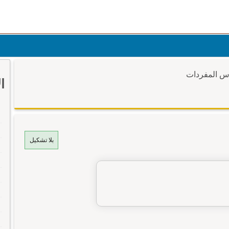
وس المفردات
ا
بلا تشكيل