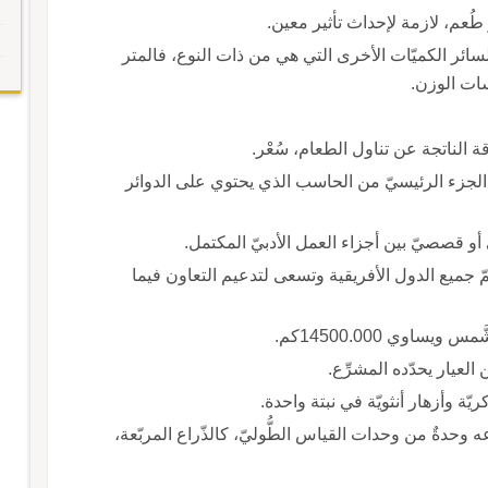
 طُعم، لازمة لإحداث تأثير معين.
 لسائر الكميّات الأخرى التي هي من ذات النوع، فالمتر
سات الوزن.
ة الناتجة عن تناول الطعام، سُعْر.
الجزء الرئيسيّ من الحاسب الذي يحتوي على الدوائر
يّ أو قصصيّ بين أجزاء العمل الأدبيّ المكتمل.
ضمّ جميع الدول الأفريقية وتسعى لتدعيم التعاون فيما
يساوي 14500.000كم.
 العيار يحدّده المشرِّع.
يّة وأزهار أنثويّة في نبتة واحدة.
اعه وحدةٌ من وحدات القياس الطُّوليّ، كالذّراع المربّعة،