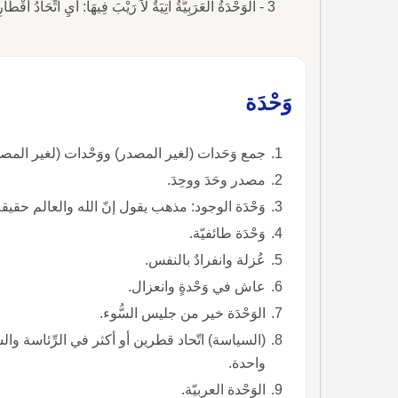
3 - الوَحْدَةُ العَرَبِيَّةُ آتِيَةٌ لاَ رَيْبَ فِيهَا: أَيِ اتِّحَادُ أَقْطَارِهَا في قُوَّةٍ وَاحِدَةٍ لِتَكْوِينِ الدَّوْلَةِ العَرَب
وَحْدَة
جمع وَحَدات (لغير المصدر) ووَحْدات (لغير المصد
مصدر وحَدَ ووحِدَ.
وَحْدَة الوجود: مذهب يقول إنّ الله والعالم حقيق
وَحْدَة طائفيّة.
عُزلة وانفرادٌ بالنفس.
عاش في وَحْدةٍ وانعزال.
الوَحْدَة خير من جليس السُّوء.
(السياسة) اتّحاد قطرين أو أكثر في الرِّئاسة وال
واحدة.
الوَحْدة العربيّة.