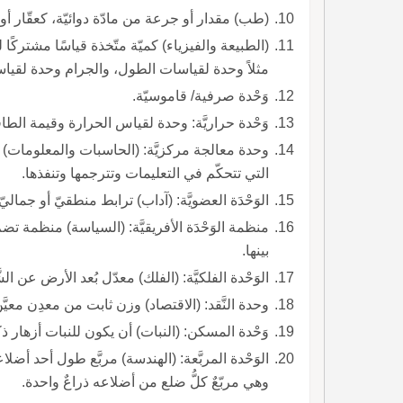
(طب) مقدار أو جرعة من مادّة دوائيّة، كعقّار أو
(الطبيعة والفيزياء) كميّة متّخذة قياسًا مشتركًا
مثلاً وحدة لقياسات الطول، والجرام وحدة لقيا
وَحْدة صرفية/ قاموسيّة.
وَحْدة حراريَّة: وحدة لقياس الحرارة وقيمة الطاق
وحدة معالجة مركزيَّة: (الحاسبات والمعلومات) 
التي تتحكّم في التعليمات وتترجمها وتنفذها.
الوَحْدَة العضويَّة: (آداب) ترابط منطقيّ أو جمال
منظمة الوَحْدَة الأفريقيَّة: (السياسة) منظمة ت
بينها.
الوَحْدة الفلكيَّة: (الفلك) معدّل بُعد الأرض عن الشَّمس و
وحدة النَّقد: (الاقتصاد) وزن ثابت من معدِن معيَّن
وَحْدة المسكن: (النبات) أن يكون للنبات أزهار ذكر
الوَحْدة المربَّعة: (الهندسة) مربَّع طول أحد أضل
وهي مربّعٌ كلُّ ضلع من أضلاعه ذراعٌ واحدة.