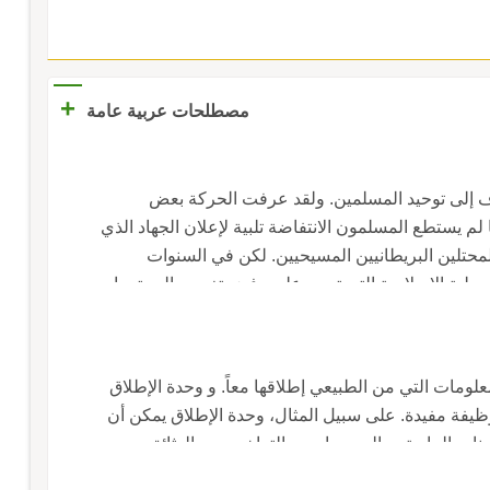
+
مصطلحات عربية عامة
 إلى توحيد المسلمين. ولقد عرفت الحركة بعض
ي الهند لكنها فشلت سنة 1914 عندما لم يستطع المسلمون الانتفاضة تلبية لإعلان الجهاد الذي
قامت به الإمبراطورية العثمانية الإسلامية ضد المحتلين البريطانيين المسيحيين. لكن في السنوات
صولية الإسلامية التي تجمع على رفض تغريب المجتمعات
علومات التي من الطبيعي إطلاقها معاً. و وحدة الإطلاق
وظيفة مفيدة. على سبيل المثال، وحدة الإطلاق يمكن أن
ت المادية، و البرمجيات، و التراخيص، و الوثائق، و
 المرتبات بأكمله، بما في ذلك إجراءات عمليات تشغيل