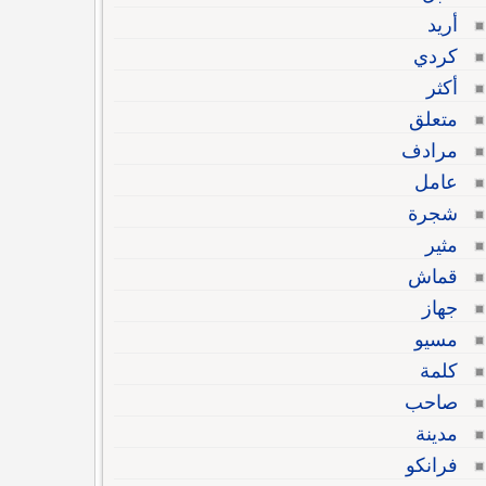
أريد
كردي
أكثر
متعلق
مرادف
عامل
شجرة
مثير
قماش
جهاز
مسيو
كلمة
صاحب
مدينة
فرانكو