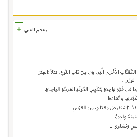
+
معجم الغني
 الكَمِّيَّاتِ الأُخْرَى الَّتِي هِيَ مِنْ ذَاتِ النَّوْعِ. مَثَلاً :المِتْرُ
الوَزْنِ .
ِهَا في قُوَّةٍ وَاحِدَةٍ لِتَكْوِينِ الدَّوْلَةِ العَرَبِيَّةِ الوَاحِدَةِ.
وِّنَاتِهَا وَاتِّحَادَهَا.
ئِفَةٌ. :اِسْتَعْرَضَ وَحَدَاتٍ مِنَ الجَيْشِ.
قِيقَةٌ وَاحِدَةٌ.
مْسِ وَيُسَاوِي 1.