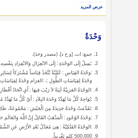
عرض المزيد
وَحْدَةٌ
جمع: ات. [و ح د]. (مصدر وَحَدَ).
:يَمِيلُ إِلَى الوَحْدَةِ : إِلَى الانْعِزَالِ وَالانْفِرَادِ بِنَفْسِهِ.
:وَحْدَةُ القِيَاسِ : كَمِّيَّةٌ تُتَّخَذُ قِيَاساً مُشْتَرَكاً لِسَائِرِ
وَحْدَةٌ لِقِيَاسَاتِ الطُّولِ :، :الغرَام وَحْدَةٌ لِقِيَاسَاتِ 
:الوَحْدَةُ العَرَبِيَّةُ آتِيَةٌ لاَ رَيْبَ فِيهَا : أَيِ اتِّحَادُ أَقْطَار
:يُوَاجِهُ كُلَّ مَا يُهَدِّدُ وَحْدَةَ البِلاَدِ : أَيْ كُلُّ مَا يُهَدِّدُ مُكَ
:تَقَدَّمَتْ وَحْدَةٌ جَدِيدَةٌ مِنَ الْجَيْشِ : مَجْمُوعَةٌ، طَا
:وَحْدَةُ الوُجُودِ : الْمَذْهَبُ القَائِلُ إِنَّ اللَّهَ وَالعَالَمَ حَ
:الوَحْدَةُ الفَلَكِيَّةُ : هِيَ مُعَدَّلُ بُعْدِ الأَرْضِ عَنِ الشَّ
500.000 كلم تَقْرِيباً.