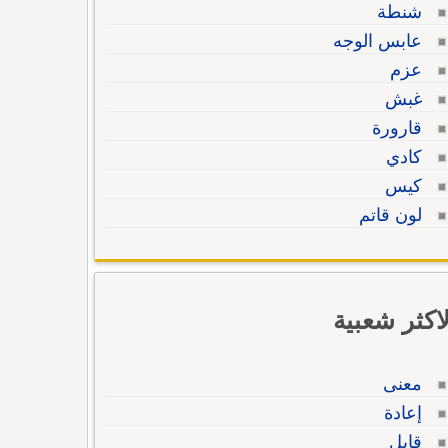
شنطة
عابس الوجه
عزم
غبش
قارورة
كادي
كيس
لون قاتم
لاكثر شعبية
معنى
إعادة
قابل