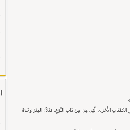
ا
ِرِ الكَمِّيَّاتِ الأُخْرَى الَّتِي هِيَ مِنْ ذَاتِ النَّوْعِ. مَثَلاً : المِتْرُ وَحْدَةٌ