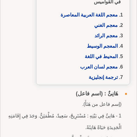
في القواميس
معجم اللغة العربية المعاصرة
معجم الغني
معجم الرائد
المعجم الوسيط
المحيط في اللغة
معجم لسان العرب
ترجمة إنجليزية
هَانِئٌ : (اسم فاعل)
(إسم فاعل من هَنَأَ).
1 - هَانِئٌ فِي بَيْتِهِ : مُسْتَرِيحٌ، سَعِيدٌ، مُطْمَئِنٌّ. وَجَدَ فِي إِقَامَتِهِ
الْجَدِيدَةِ حَيَاةً هَانِئَةً.