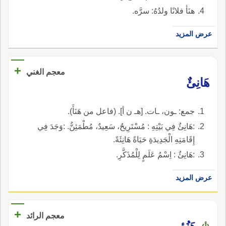
هنَأ فلانًا ولدُهُ: سرَّه.
عرض المزيد
+
معجم الغني
هَانِئٌ
جمع: ـون، ـات. [هـ ن أ]. (فاعل من هَنَأَ).
:هَانِئٌ فِي بَيْتِهِ : مُسْتَرِيحٌ، سَعِيدٌ، مُطْمَئِنٌّ. :وَجَدَ فِي
إِقَامَتِهِ الْجَدِيدَةِ حَيَاةً هَانِئَةً.
:هَانِئٌ : اِسْمُ عَلَمٍ لِلْمُذَكَّرِ.
عرض المزيد
+
معجم الرائد