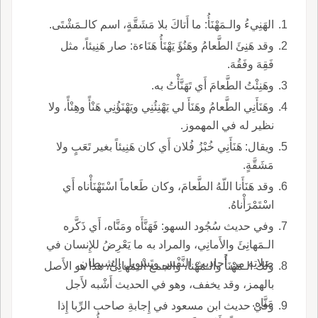
الهَنِيءُ والـمَهْنَأُ: ما أَتاكَ بلا مَشَقَّةٍ، اسم كالـمَشْتَى.
وقد هَنِئَ الطَّعامُ وهَنُؤَ يَهْنَأُ هَنَاءة: صار هَنِيئاً، مثل
فَقِهَ وفَقُهَ.
وهَنِئْتُ الطَّعامَ أَي تَهَنَّأْتُ به.
وهَنَأَنِي الطَّعامُ وهَنَأَ لي يَهْنِئُنِي ويَهْنَؤُنِي هَنْأً وهِنْأً، ولا
نظير له في المهموز.
ويقال: هَنَأَنِي خُبْزُ فُلان أَي كان هَنِيئاً بغير تَعَبٍ ولا
مَشَقَّةٍ.
وقد هَنَأَنا اللّهُ الطَّعامَ، وكان طَعاماً اسْتَهْنَأْناه أَي
اسْتَمْرَأْناهُ.
وفي حديث سُجُود السهو: فَهَنَّأَه ومَنَّاه، أَي ذَكَّره
الـمَهانِئَ والأَمانِي، والمراد به ما يَعْرِضُ للإِنسان في
صَلاتِه من أَحاديثِ النَّفْس وتَسْوِيل الشيطان.
ولك الـمَهْنَأُ والـمَهْنا، والجمع الـمَهانِئُ، هذا هو الأَصل
بالهمز، وقد يخفف، وهو في الحديث أَشْبه لأَجل
مَنَّاه.
وفي حديث ابن مسعود في إِجابةِ صاحب الرِّبا إِذا