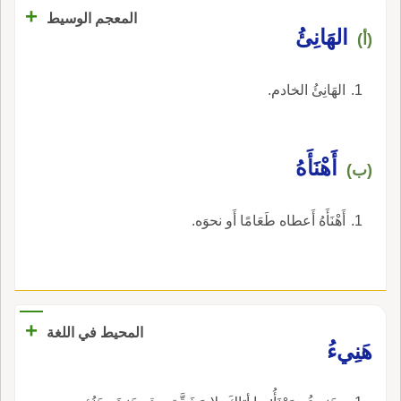
+
المعجم الوسيط
الهَانِئُ
(أ)
الهَانِئُ الخادم.
أَهْنَأَهُ
(ب)
أَهْنَأَهُ أَعطاه طَعَامًا أَو نحوَه.
+
المحيط في اللغة
هَنِيءُ