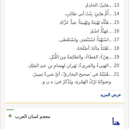
ـ هانِئُ: الخادِمُ.
ـ أُمُّ هانِئٍ: بِنْتُ أبي طالِبٍ.
ـ هَنَّأَه تَهْنِئةً وتَهْنِيئاً: ضِدُّ عَزَّاهُ.
ـ مُهَنَّأُ: اسْمٌ.
ـ اسْتَهْنَأَ: اسْتَنْصَرَ، واسْتَعْطى.
ـ اهْتَنَأَ مالَهُ: أصْلَحَهُ.
ـ هِنْءُ: العَطاءُ، والطائِفةُ مِنَ اللَّيْلِ.
ـ الهَنِيءُ والمَرِيءُ: نَهَرانِ لهِشامِ بنِ عبدِ المَلِكِ.
ـ هُنَيْئَةُ في 'صحيح البخاريِّ'، أيْ شيءٌ يَسِيرٌ،
وصَوابُهُ تَرْكُ الهَمْزةِ، ويُذْكَرُ في: ه ن و.
عرض المزيد
+
معجم لسان العرب
هنأ