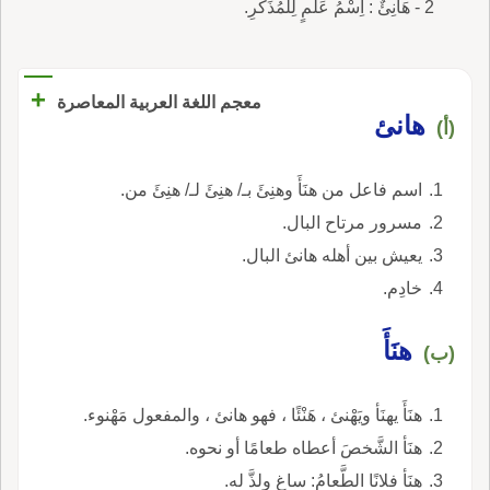
2 - هَانِئٌ : اِسْمُ عَلَمٍ لِلْمُذَكَّرِ.
+
معجم اللغة العربية المعاصرة
هانئ
(أ)
اسم فاعل من هنَأَ وهنِئَ بـ/ هنِئَ لـ/ هنِئَ من.
مسرور مرتاح البال.
يعيش بين أهله هانئ البال.
خادِم.
هنَأَ
(ب)
هنَأَ يهنَأ ويَهْنئ ، هَنْئًا ، فهو هانئ ، والمفعول مَهْنوء.
هنَأ الشَّخصَ أعطاه طعامًا أو نحوه.
هنَأ فلانًا الطَّعامُ: ساغ ولذَّ له.