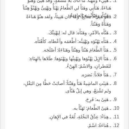
ـ هَنِيءُ ومَهْنَأُ: ما أتاكَ بلا مَشَقَّةٍ، وقد هَنِئَ وهَنُؤ
هَناءَةً. هَنَأَنِي وهَنَأَ لي الطَّعامُ يَهْنَأُ ويَهْنِئُ ويَهْنُؤُ هِنْئاً
وهَنْئاً، وهَنَأَتْيِنيه العافِيةُ.
ـ هو هَنِيءٌ: سائِغٌ، وما كان هَنِيئاً، ولقد هنُؤَ هَناءَةً
وَهَنَأَةً وَهَنْئاً.
ـ هَنَّأَه بالأمْرِ، وهَنَأَه: قال له: لِيَهْنِئْكَ.
ـ هَنَأَه يَهْنُؤه ويَهْنِئُه: أطْعَمَه وأعْطاه، كأَهْنَأَه.
ـ هَنَأَ الطَّعَامَ هَنْئاً وهِنْئاً وهَنَاءَةً: أصْلَحَه.
ـ هَنَأَ الإِبِلَ يَهْنُؤها ويَهْنِئُها ويَهْنَؤها: طَلاها بالهِنَاءِ:
للقَطرانِ، والاسْمُ: الهِنْءُ.
ـ هَنَأَ فلاناً: نَصَرَه.
ـ هَنِئَتِ الماشِيةُ هَنَأَ وهَنْئاً: أصابَتْ حَظَّا مِنَ البَقْلِ،
ولم تَشْبَعْ، وهي إبلٌ هَنْأَى.
ـ هَنِئَ به: فَرِحَ.
ـ هَنِئَ الطَّعامَ: تَهَنَّأَ به.
ـ هِناءُ: عِذْقُ النخْلةِ، لُغَةٌ في الإِهانِ.
ـ هُناءَةُ: اسْمٌ.