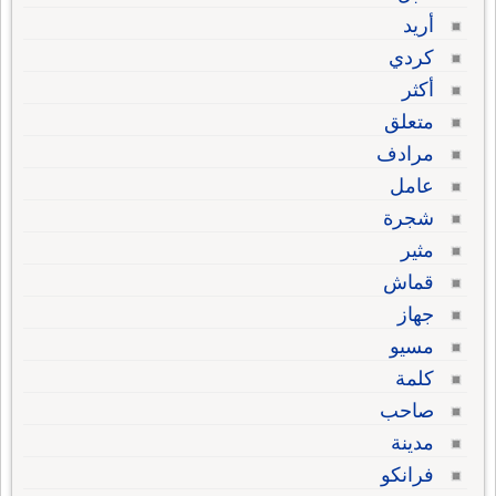
أريد
كردي
أكثر
متعلق
مرادف
عامل
شجرة
مثير
قماش
جهاز
مسيو
كلمة
صاحب
مدينة
فرانكو