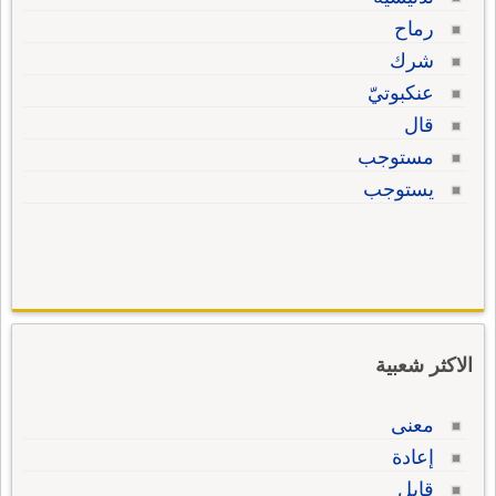
رماح
شرك
عنكبوتيّ
قال
مستوجب
يستوجب
الاكثر شعبية
معنى
إعادة
قابل