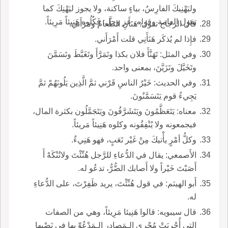
وليَهْنِيكَ الفارِسُ، بياءٍ ساكنة، ولا يجوز ليَهْنِكَ كما
تقول العامة وقوله، عز وجل: فَكُلُوه هَنِيئاً مَرِيئاً.
قال الزجاج تقول: هَنَأَنِ الطَّعامُ ومَرَأَني.
فإِذا لم يُذكَر هَنَأَنِي قلت أَمْرَأَني.
وفي المثل: تَهَنَّأَ فلان بكذا وتَمَرَّأَ وتَغَبَّطَ وتَسَمَّنَ
وتَخَيَّلَ وتَزَيَّنَ، بمعنى واحد.
وفي الحديث: خَيْرُ الناسِ قَرْني ثمَّ الَّذِين يَلُونَهُمْ ثمَّ
يَجِيءُ قوم يَتَسَمَّنُونَ.
معناه: يَتَعَظَّمُونَ ويَتَشَرَّفُونَ ويَتَجَمَّلُون بكثرة المال،
فيجمعونه ولا يُنْفِقُونه وكلوه هَنِيئاً مَريئاً.
وكلُّ أمْرٍ يأْتيكَ مِنْ غَيْر تَعَبٍ، فهو هَنِيءٌ.
الأَصمعي: يقال في الدُّعاءِ للرَّجل هُنِّئْتَ ولاتُنْكَهْ أَ
أَصَبْتَ خَيْراً ولا أَصابك الضُّرُّ، تدعُو له.
أَبو الهيثم: في قول هُنِّئْتَ، يريد ظَفِرْتَ، على الدُّعاءِ
له.
قال سيبويه: قالوا هَنِيئا مَرِيئاً، وهي من الصفات
التي أُجْرِيَتْ مُجْرى الـمَصادِر الـمَدْعُوِّ بها في نَصْبها