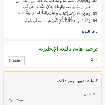
وهَنِئَتِ الماشيةُ هَنَأً وهَنْأً: أَصابَتْ حَظًّا من البَقْل من
غير أَن تَشْبَعَ منه والهِناءُ: عِذْقُ النَّخلة، عن أَبي
حنيفة، لغة في الإِهانِ وهَنِئْتُ الطَّعامَ أَي تَهَنَّأْتُ به
وهَنِئَتِ الإِبلُ من نبت أَي شَبِعَتْ.
وهَنَأْتُه شهراً أَهْنَؤُه أَي عُلْتُه.
وأَكلْنا من هذا الطَّعامِ حتى هَنِئْنا منه أَي شَبِعْنا.
عرض المزيد
ترجمة هانئ باللغة الإنجليزية
هانئ
Carefree
كلمات شبيهة ومرادفات
هانئ
Carefree