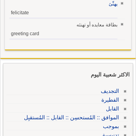
يهنِّئ
felicitate
بطاقة معايده أو تهنئه
greeting card
الاكثر شعبية اليوم
التجديف
الفطيرة
القابل
الموافق :: المُستحسِن :: القابل :: المُستقبِل
بموجب
تدنيسية