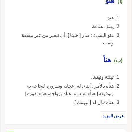
هَنُؤ
(أ)
هنؤ.
يهنؤ ، هناءة.
هنؤ الشيء : صار [ هنيئا ]، أي تيسر من غير مشقة
وتعب.
هنأ
(ب)
تهنئة وتهنيئا.
هنأه بالأمر : أبدى له إعجابه وسروره لنجاحه به
وتوفيقه [ هنأه بشفائه، هنأه بزواجه، هنأه بفوزه ].
هنأه قال له [ ليهنئك ].
عرض المزيد