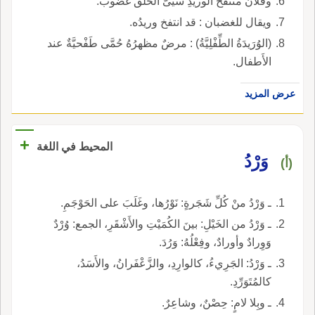
وفلانُ منتقخُ الوريدِ سَيِّىُّ الخُلُق غَضُوبٌ.
ويقال للغضبان : قد انتفخ وريدُه.
(الوُرَيدَةُ الطِّفْلِيَّةُ) : مرضٌ مظهرُهُ حُمَّى طَفْحيَّةٌ عند
الأَطفال.
عرض المزيد
+
المحيط في اللغة
وَرْدُ
(أ)
ـ وَرْدُ منْ كُلِّ شَجَرةٍ: نَوْرُها، وغَلَبَ على الحَوْجَمِ.
ـ وَرْدُ من الخَيْلِ: بينَ الكُمَيْتِ والأَشْقَرِ، الجمع: وُرْدٌ
وَوِرادٌ وأورادٌ، وفِعْلُهُ: وَرُدَ.
ـ وَرْدُ: الجَرِيءُ، كالوارِدِ، والزَّعْفَرانُ، والأَسَدُ،
كالمُتَوَرِّدِ.
ـ وبِلا لامٍ: حِصْنٌ، وشاعِرٌ.