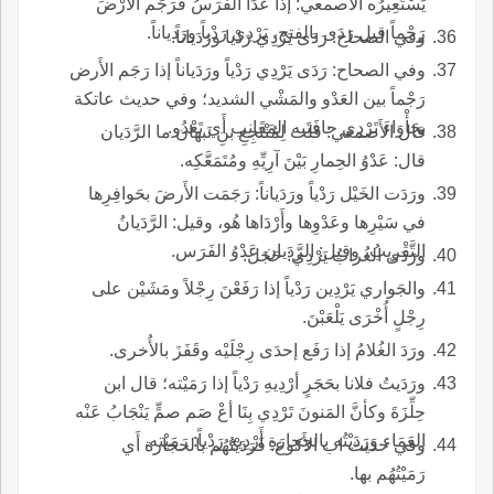
يَسْتَعِيرُه الأَصمعي: إذا عَدَا الفَرَسُ فرَجَم الأَرْضَ
رَجْماً قيل رَدَى بالفتح، يَرْدِي رَدْياً ورَدياناً.
وفي الصحاح: رَدَى يَرْدِي رَدْيا ورَدَياناً.
وفي الصحاح: رَدَى يَرْدِي رَدْياً ورَدَياناً إذا رَجَم الأَرض
رَجْماً بين العَدْو والمَشْي الشديد؛ وفي حديث عاتكة
بجَأْوَاءَ تَرْدِي حافَتَيه المَقَانِب أَي تَعْدُو.
قال الأَصمعي: قلت لِمُنْتَجِعِ بنِ نَبهان ما الرَّدَيان
قال: عَدْوُ الحِمارِ بَيْنَ آرِيِّهِ ومُتَمَعَّكِه.
ورَدَت الخَيْل رَدْياً ورَدَياناً: رَجَمَت الأَرضَ بحَوافِرِها
في سَيْرِها وعَدْوِها وأَرْدَاها هُو، وقيل: الرَّدَيانُ
التَّقْريبُ، وقيل: الرَّدَيان عَدْوُ الفَرَس.
ورَدَى الغُرابُ يَرْدِي: حَجَلَ.
والجَواري يَرْدِين رَدْياً إذا رَفَعْنَ رِجْلاً ومَشَيْن على
رِجْلٍ أُخْرَى يَلْعَبْنَ.
ورَدَ الغُلامُ إذا رَفَع إحدَى رِجْلَيْه وقَفَزَ بالأُخرى.
ورَدَيتُ فلانا بحَجَرٍ أرْدِيهِ رَدْياً إذا رَمَيْته؛ قال ابن
حِلِّزَةَ وكأنَّ المَنونَ تَرْدِي بِنَا أعْ صَم صمٍّ يَنْجَابُ عَنْه
العَمَاء وَرَدَيْتُه بالحِجارَةِ أَرْدِيهِ رَدْياً: رَمَيْته.
وفي حديث اب الأَكوع: فَرَدَيْتُهُم بالحجارة أَي
رَمَيْتُهُم بها.