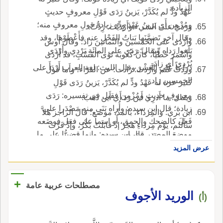
الزيادة.
عَهْدُ ودٍّ لم يُكَدَّرْ، يَزينُ رَدَى قَوْلِ معروفٍ حديثٍ
ومُزْمِن أَي يَزينُ عَهْدَ وِدِّهِ زيادةُ قولِ معروفٍ منه؛
ورَدَيْ على الشيء وأَرْدَيْت: زِدْتُ.
وقال آخر تَضمَّنَها بَناتُ الفَحْلِ عنه فأَعْطَوْها، وقد
وأَرْدَى على الخَمسينَ والثمانينَ زادَ؛ وقال أَوس
بَلَغوا رَداه ويقال: رَدَى على المائَةِ يَرْدِي وأَرْدَى
وأسْمَرَ خَطِّيّاً، كأَنَّ كُعوبَه نَوَى القَسْبِ، قد أَرْدَى
يُرْدِي أَي زادَ.
ذراعاً على العَشْر وقال الليث: لغة العرب أَرْدَأَ على
ورَدَتْ غَنَم وأَرْدَتْ: زادت؛ عن الفرّاء؛ وأَما قول
الخمسين زاد.
كثير عزة له عَهْدُ ودٍّ لم يُكَدَّرْ، يَزينُ رَدَى قَوْلِ
معروفٍ حديثٍ ومُزْمِن فقيل في تفسيره: رَدَى
ويقال: ما أَدرِي أَين رَدَ أَي أَين ذَهَبَ.
زيادة؛ قال ابن سيده: وأُراه بَنَى منه مَصْدَرا على
ابن بري: والمِرداء، بالمدِّ، موضع؛ قال الراجز هَلاَّ
فَعِلَ كالضحك والحمق، أَو اسماً على فعَل فوضَعه
سأَلتُم، يَوْمَ مِرداءِ هَجَرْ إذْ قابَلَتْ بَكْرٌ، وإذْ فَرَّتْ
موضِعَ المصدر قال ابن سيده: وإنما قضينا على ما
مُضَر وقال آخر فَلَيْتَكَ حالَ البحرُ دونَكَ كلُّه ومَنْ
لم تَظْهر فيه الياءُ من هذا البا بالياء لأَنها لامٌ مع
عرض المزيد
بالمَرادِي من فَصيحٍ وأَعْجَم قال الأَصمعي: المَرادِي
وجود ردي ظاهرة وعدم ردو.
جمع مِرْداءٍ، بكسر الميم، وهي رمال منبطح ليست
بمُشْرِفة.
+
مصطلحات عربية عامة
الوريد الأجوف
(أ)