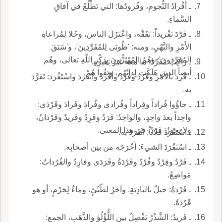
ـ أفْرادُ النُّجومِ، وفُرودُها: التي تَطْلُعُ في آفاقِ
السَّماءِ.
ـ فَرَّدَ تَفْريداً: تَفَقَّه، واعْتَزَلَ الناسَ، وخَلا لِمُراعاةِ
الأَمْرِ والنَّهْيِ، ومنه: 'طُوبَى لِلمُفَرِّدِينَ'، و'سَبَقَ
المُفَرِّدونَ': وهُمُ المُهْتَزُّونَ بِذِكْرِ اللّهِ تعالى، وهُم
ـ راكِبٌ مُفَرِّدٌ: ما معه غيرُ بَعيرِهِ.
أيضاً الذين هَلَكَت لِداتُهُم، وبَقُوا هُمْ.
ـ فَرِدَ بالأَمْرِ وفَرُدَ وفَرَدَ وأفْرَدَ وانْفَرَدَ واسْتَفْرَدَ: تَفَرَّدَ
به.
ـ جاؤُوا فُراداً وفِراداً وفُرادى وفُرادَ وفَرادَ وفَرْدَى:
واحِداً بعدَ واحِدٍ، والواحِدُ: فَرَدٌ وفَرِدٌ وفَريدٌ وفَرْدانُ،
ولا يجوزُ: فَرْدٌ، في هذا المعنى.
ـ اسْتَفْرَدَ فلاناً: انْفَرَدَ به.
ـ اسْتَفْرَدَ الشيءَ: أَخْرَجَه من بين أصحابِه.
ـ فَرْدٌ وفِرْدٌ وفُرْدٌ وفَرْدَةُ وفَرَدَى وفارِدٌ والفُرُداتُ:
مَواضِعُ.
ـ فَرْدَةُ: جبلٌ بالبادِيَةِ. وآخَرُ لطّيِّئٍ، وماءٌ لِجَرْمٍ، أو هو
قَرْدَةُ.
ـ فَريدُ: الشَّذْرُ يَفْصِلُ بين اللُّؤْلُؤ والذَّهَبِ، الجمع: