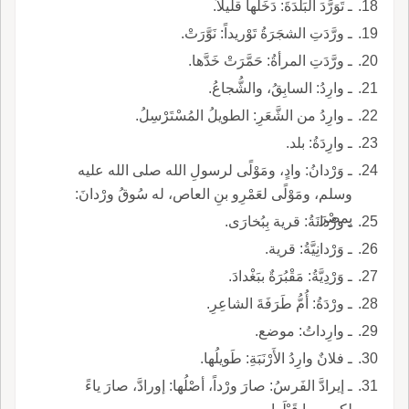
ـ تَوَرَّدَ البَلْدَةَ: دَخَلَها قليلاً.
ـ ورَّدَتِ الشجَرَةُ تَوْريداً: نَوَّرَتْ.
ـ ورَّدَتِ المرأةُ: حَمَّرَتْ خَدَّها.
ـ وارِدُ: السابِقُ، والشُّجاعُ.
ـ وارِدُ من الشَّعَرِ: الطويلُ المُسْتَرْسِلُ.
ـ وارِدَةُ: بلد.
ـ وَرْدانُ: وادٍ، ومَوْلًى لرسولِ الله صلى الله عليه
وسلم، ومَوْلًى لعَمْرِو بنِ العاص، له سُوقُ ورْدانَ:
بِمصْرَ.
ـ ورْدانَةُ: قرية بِبُخارَى.
ـ وَرْدانِيَّةُ: قرية.
ـ وَرْدِيَّةُ: مَقْبُرَةٌ ببَغْدادَ.
ـ ورْدَةُ: أُمُّ طَرَفَةَ الشاعِرِ.
ـ وارِداتُ: موضع.
ـ فلانٌ وارِدُ الأَرْنَبَةِ: طَويلُها.
ـ إيرادَّ الفَرسُ: صارَ ورْداً، أصْلُها: إورادَّ، صارَ ياءً