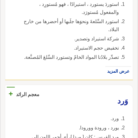
استوردَ يستورد ، استيرادًا ، فهو مُستورِد ،
والمفعول مُستورَد.
استورد السِّلعةَ ونحوَها جلَبها أو أحضرها من خارج
البلاد.
شركة استيراد وتصدير.
تخفيض حجم الاستيراد.
تصدِّر بلادُنا المواد الخامّ وتستورد السِّلعَ المُصنَّعة.
عرض المزيد
+
معجم الرائد
وَرد
ورد.
يورد ، ورودة وورودا.
ورد الفرس : كان [ وردا ]، أي أحمر اللون إلى