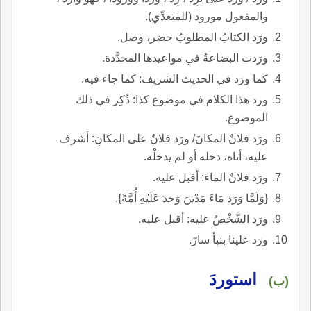
والمفعول مورود (للمتعدِّي).
ورَد الكتابُ المطلوبُ حضر، وصل.
ورَدت البضاعةُ في مواعيدها المحدَّدة.
كما ورَد في الحديث الشريف: كما جاء فيه.
ورد هذا الكلام في موضوع كذا: ذُكِر في ذلك
الموضوع.
ورَد فلانٌ المكانَ/ ورَد فلانٌ على المكانِ: أشرف
عليه، أتاه، دخله أو لم يدخلْه.
ورَد فلانٌ الماءَ: أقبل عليه.
{وَلَمَّا وَرَدَ مَاءَ مَدْيَنَ وَجَدَ عَلَيْهِ أُمَّةً}.
ورَد الشَّخْصُ عليه: أقبل عليه.
ورَد علينا بنبأ سارّ.
استوردَ
(ب)