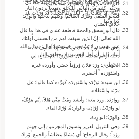
وُروُدَها لي دُخولها وحجتهم في ذلك قوية جدّاً لأَن
قال الله عز وجل: ولمَّا ورَدَ ماءَ مَدْيَنَ.
وحكى كثير من الناس أَ الخلق جميعاً يردون النار
العرب تقول ورَدْنا ماء كذا ول يَدْخُلوه.
ويقال إِذا بَلَغْت إِلى البلد ولم تَدْخله: قد وَرَدْتَ بلد
فينجو المتقي ويُتْرَك الظالم، وكلهم يدخلها والوِرْد:
كذا وكذا.
خلاف الصَدَر.
قال أَبو إِسحق والحجة قاطعة عندي في هذا ما قال
الله تعالى: إِنَّ الذين سبقت لهم من الحسنى أُولئك
عنها مبعدون لا يَسْمَعون حَسيسَها؛ قال: فهذا، والله
وفي اللغة: ورد بلد كذا وماء كذ إِذا أَشرف عليه،
أَعلم دليل أَن أَهل الحسنى لا يدخلون النار.
دخله أَو لم يدخله، قال: فالوُرودُ، بالإِجماع، لي
بدخول.
الجوهري: ورَدَ فلان وُروُداً حَضَر، وأَورده غيره
واسْتَوْرَده أَ أَحْضَره.
ابن سيده: توَرَّدَه واسْتَوْرَدَه كَوَرَّده كما قالوا: عل
قِرْنَه واسْتَعْلاه.
ووارَدَه: ورد معَهَ؛ وأَنشد ومُتَّ مِنِّي هَلَلاً، إِنَّم مَوْتُكَ،
لو وارَدْتُ، وُرَّادِيَه والوارِدةُ: وُرّادُ الماءِ.
والوِرْدُ: الوارِدة.
وفي التنزيل العزيز ونسوق المجرمين إِلى جهنم
وِرْداً؛ وقال الزجاج: أَي مُشاةً عِطاشاً والجمع أَوْرادٌ.