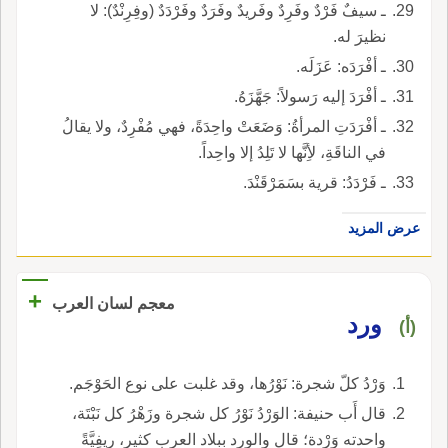
ـ سيفٌ فَرْدٌ وفَرِدٌ وفَريدٌ وفَرَدٌ وفَرْدَدٌ (وفِرِنْدٌ): لا
نظيرَ له.
ـ أفْرَدَه: عَزَلَه.
ـ أفْرَدَ إليه رَسولاً: جَهَّزَهُ.
ـ أفْرَدَتِ المرأةُ: وَضَعَتْ واحِدَةً، فهي مُفْرِدٌ، ولا يقالُ
في الناقَةِ، لأِنَّها لا تَلِدُ إلا واحِداً.
ـ فَرْدَدُ: قرية بسَمَرْقَنْدَ.
عرض المزيد
+
معجم لسان العرب
ورد
(أ)
وَرْدُ كلّ شجرة: نَوْرُها، وقد غلبت على نوع الحَوْجَم.
قال أَب حنيفة: الوَرْدُ نَوْرُ كل شجرة وزَهْرُ كل نَبْتَة،
واحدته وَرْدة؛ قال والورد ببلاد العرب كثير، رِيفِيَّةً