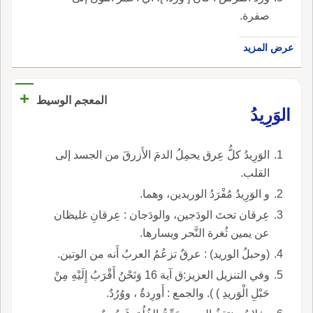
صفرة.
عرض المزيد
+
المعجم الوسيط
الوَرِيدُ
الوَرِيدُ كلُّ عِرق يحمِلُ الدمَ الأَزرقَ من الجسد إلى
القلب.
و الوَرِيدُ مُفْرَدُ الوريدين، وهما.
عِرقان تحتَ الودَجين، والودَجان : عِرقانِ غليظان
عن يمين ثُغرة النَّحر ويسارها.
(وحبلُ الوريد) : عرقٌ تزعُمُ العربُ أَنه من الوتين.
وفي التنزيل العزيز:ق آية 16 وَنَحْنُ أَقْرَبُ إِلَيْهِ مِنْ
حَبْلِ الْوَريدِ ) ). والجمع : أَورِدةٌ ، ووُرُدٌ.