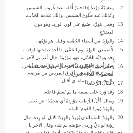
وعَشِيّةٌ وَرْدةٌ إِذا احمَرَّ أُفُقه عند غُروب الشمس،
وكذلك عند طُلوع الشمس، وذلك علامة الجَدْب.
وقمي مُوَرَّد: صُبِغَ على لون الورد، وهو دون
المضَرَّجِ.
والوِرْدُ: من أَسماء الحُمَّى، وقيل: هو يَوْمُها.
الأَصمعي: الوِرْدُ يوم الحُمَّى إِذا أَخذ صاحبها لوقت،
وقد وَرَدَتْه الحُمَّى، فهو مَوْرُودٌ؛ قال أَعرابي لآخر ما
أَمارُ إِفْراقِ المَوْرُودِ (* قوله [ إفراق المورود ] في
وحكى قو الأعرابي هذا ثم قال: يقول ما علامة برء
الصحاح قا الأَصمعي: أفرق المريض من مرضه
المحموم؟ فقال العرق.
والمحموم من حماه أي أَقبل.
) فقال الرُّحضاءُ.
وقد وُرِدَ على صيغة ما لم يُسَمّ فاعله.
ويقال: أَكْلُ الرُّطَب مَوْرِدةٌ أَي مَحَمَّةٌ؛ عن ثعلب
والوِرْدُ وُوردُ القوم: الماء.
والوِرْدُ: الماء الذي يُورَدُ والوِرْدُ: الابل الوارِدة؛ قال
رؤبة لو دَقَّ وِرْدي حَوْضَه لم يَنْدَه وقال الآخر يا
عَمْرُو عَمْرَ الماء وِرْدٌ يَدْهَمُه وأَنشد قول جرير في