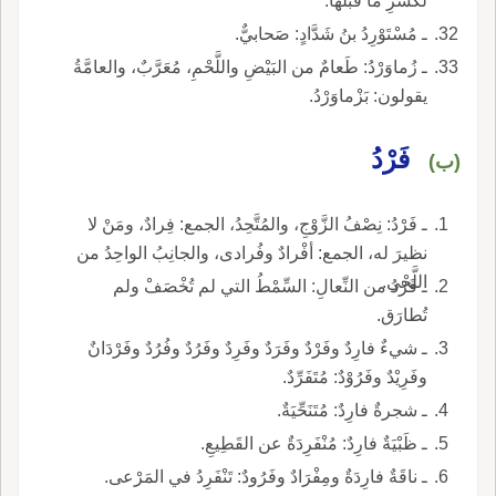
لكسرِ ما قَبْلَها.
ـ مُسْتَوْرِدُ بنُ شَدَّادٍ: صَحابيٌّ.
ـ زُماوَرْدُ: طَعامٌ من البَيْضِ واللَّحْمِ، مُعَرَّبٌ، والعامَّةُ
يقولون: بَزْماوَرْدُ.
فَرْدُ
(ب)
ـ فَرْدُ: نِصْفُ الزَّوْجِ، والمُتَّحِدُ، الجمع: فِرادٌ، ومَنْ لا
نظيرَ له، الجمع: أفْرادٌ وفُرادى، والجانِبُ الواحِدُ من
اللَّحْي.
ـ فَرْدُ من النِّعالِ: السِّمْطُ التي لم تُخْصَفْ ولم
تُطارَق.
ـ شيءٌ فارِدٌ وفَرْدٌ وفَرَدٌ وفَرِدٌ وفَرُدٌ وفُرُدٌ وفَرْدَانٌ
وفَرِيْدٌ وفَرُوْدٌ: مُتَفَرِّدٌ.
ـ شجرةٌ فارِدٌ: مُتَنَحِّيَةٌ.
ـ ظَبْيَةٌ فارِدٌ: مُنْفَرِدَةٌ عن القَطِيعِ.
ـ ناقَةٌ فارِدَةٌ ومِفْرَادٌ وفَرُودٌ: تَنْفَرِدُ في المَرْعى.