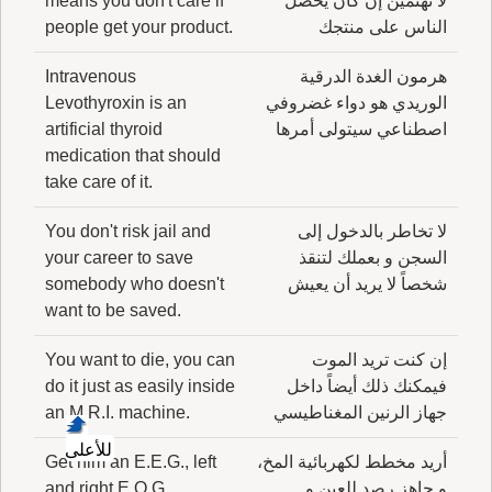
لا تهتمين إن كان يحصل
means you don't care if
الناس على منتجك
people get your product.
هرمون الغدة الدرقية
Intravenous
الوريدي هو دواء غضروفي
Levothyroxin is an
اصطناعي سيتولى أمرها
artificial thyroid
medication that should
take care of it.
لا تخاطر بالدخول إلى
You don't risk jail and
السجن و بعملك لتنقذ
your career to save
شخصاً لا يريد أن يعيش
somebody who doesn't
want to be saved.
إن كنت تريد الموت
You want to die, you can
فيمكنك ذلك أيضاً داخل
do it just as easily inside
جهاز الرنين المغناطيسي
an M.R.I. machine.
للأعلى
أريد مخطط لكهربائية المخ،
Get him an E.E.G., left
و جاهز رصد للعين و
and right E.O.G.,