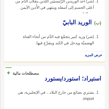
(شر) أحد الوريدين الرَّئيسيّين اللَّذين ينقلان الدَّم من
أعلى الجسم إلى أسفله وينتهي في الأُذين الأيمن
من القلب.
الوريد البابيّ
(ب)
(شر) وريد كبير يتجمَّع فيه الدَّم من أنحاء القناة
الهضميَّة ويدخل في الكبد ويتفرَّع فيها.
عرض المزيد
+
مصطلحات مالية
استيراد؛ استورد/يستورد
يشتري بضائع من خارج البلاد. ، في الإنجليزية، هي
import.