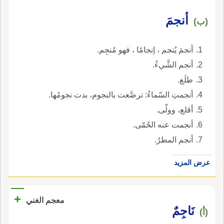
أنجمَ
(ب)
أنجمَ يُنجم ، إنجامًا ، فهو مُنجِم.
أنجم الشَّيءُ.
طلَع.
أنجمتِ السّماءُ: ترصَّعت بالنجوم، بدت نجومُها.
أقلع، وولّى.
أنجمت عنه الحُمّى.
أنجم المطرُ.
عرض المزيد
+
معجم الغني
نَاجِمٌ
(أ)