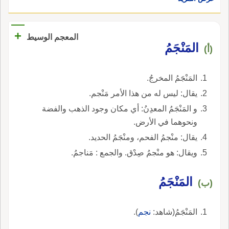
+
المعجم الوسيط
المَنْجَمُ
(أ)
المَنْجَمُ المخرجُ.
يقال: ليس له من هذا الأمر مَنْجم.
و المَنْجَمُ المعدِنُ: أي مكان وجود الذهب والفضة
ونحوهما في الأرض.
يقال: منْجمُ الفحم، ومنْجَمُ الحديد.
ويقال: هو منْجمُ صِدْق. والجمع : مَناجمُ.
المَنْجَمُ
(ب)
المَنْجَمُ(شاهد:
نجم
).