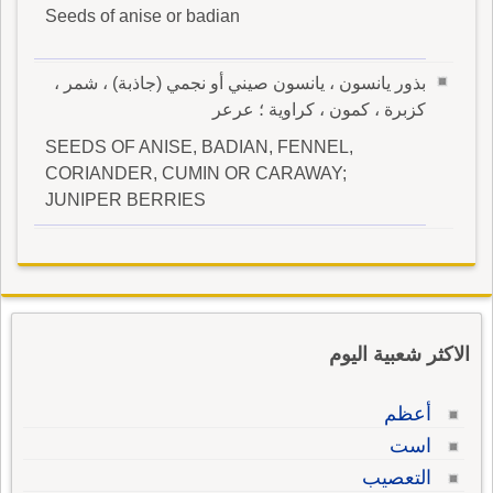
Seeds of anise or badian
بذور يانسون ، يانسون صيني أو نجمي (جاذبة) ، شمر ،
كزبرة ، كمون ، كراوية ؛ عرعر
SEEDS OF ANISE, BADIAN, FENNEL,
CORIANDER, CUMIN OR CARAWAY;
JUNIPER BERRIES
الاكثر شعبية اليوم
أعظم
است
التعصيب