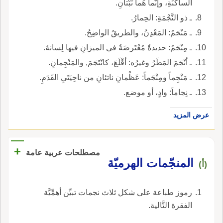
الساكنَةِ، وإنَّما هُما نَبْتانِ.
ـ ذو النَّجْمَةِ: الحِمارُ.
ـ مَنْجَمٌ: المَعْدِنُ، والطريقُ الواضِحُ.
ـ مِنْجَمٌ: حديدةٌ مُعْتَرضَةٌ في الميزانِ فيها لِسانهُ.
ـ أنْجَمَ المَطَرُ وغيرُه: أقْلَعَ، كانْتَجَمَ, والمَنْجِمانِ.
ـ مَنْجِماً ومِنْجَماً: عَظْمانِ ناتئانِ من ناحِيَتَيِ القَدَمِ.
ـ نِجاماَ: وادٍ، أو موضع.
عرض المزيد
+
مصطلحات عربية عامة
المنجّمات الهرميّة
(أ)
رموز طباعة على شكل ثلاث نجمات تبيِّن أهمِّيَّة
الفقرة التَّالية.