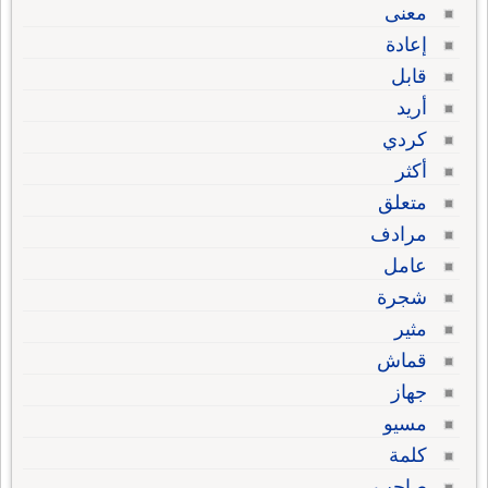
معنى
إعادة
قابل
أريد
كردي
أكثر
متعلق
مرادف
عامل
شجرة
مثير
قماش
جهاز
مسيو
كلمة
صاحب