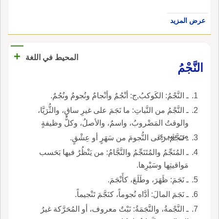
عرض المزيد
+
المحيط في اللغة
النَّجْمُ
ـ النَّجْمُ: الكَوكبُ,ج: أنْجُمٌ وأنْجامٌ ونُجومٌ ونُجُمٌ.
ـ النَّجْمُ من النَّباتِ: ما نَجَمَ على غيرِ ساقٍ، والثُّرَيَّا،
والوقتُ المَضْروبُ، واسمٌ، والأصلُ، وكلُّ وظيفةٍ
من شيءٍ.
ـ تَنَجَّمَ: رَعَى النُّجومَ من سَهَرٍ أو عِشْقٍ.
ـ المُنَجِّمُ والمُتَنَجِّمُ والنَّجَّامُ: من يَنْظُرُ فيها بَحَسب
مَواقيتِها وسَيْرِها.
ـ نَجَمَ: ظَهَرَ، وطَلَعَ، كأَنْجَمَ.
ـ نَجَمَ المالَ: أدَّاه نُجوماً، كنَجَّمَ تَنْجيماً.
ـ النَّجْمةُ، والنَّجَمَةُ: نَبْتٌ معروف، أو المُحَرَّكة غيرُ