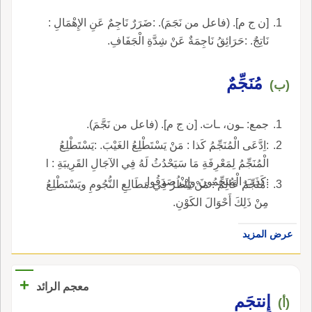
[ن ج م]. (فاعل من نَجَمَ). :ضَرَرٌ نَاجِمٌ عَنِ الإِهْمَالِ :
نَاتِجٌ. :حَرَائِقُ نَاجِمَةٌ عَنْ شِدَّةِ الْجَفَافِ.
مُنَجِّمٌ
(ب)
جمع: ـون، ـات. [ن ج م]. (فاعل من نَجَّمَ).
:اِدَّعَى الْمُنَجِّمُ كَذا : مَنْ يَسْتَطْلِعُ الغَيْبَ. :يَسْتَطْلِعُ
الْمُنَجِّمُ لِمَعْرِفَةِ مَا سَيَحْدُثُ لَهُ فِي الآجَالِ القَرِيبَةِ : l
:كَذَبَ الْمُنَجِّمُونَ وإِنْ صَدَقُوا.
:مُنَجِّمٌ عَالِمٌ : مَنْ يَنْظُرُ فِي مَطَالِعِ النُّجُومِ ويَسْتَطْلِعُ
مِنْ ذَلِكَ أَحْوَالَ الكَوْنِ.
عرض المزيد
+
معجم الرائد
إِنتجَم
(أ)