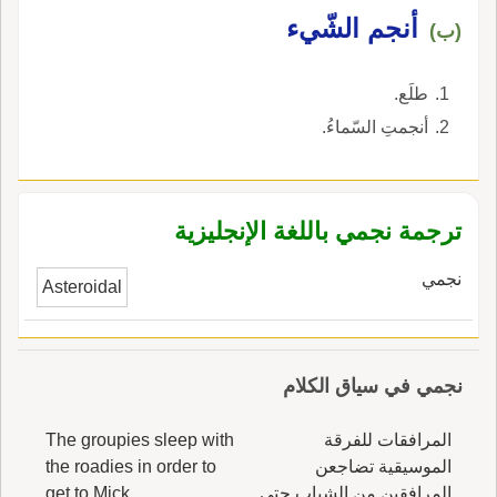
أنجم الشّيء
(ب)
طلَع.
أنجمتِ السّماءُ.
ترجمة نجمي باللغة الإنجليزية
نجمي
Asteroidal
نجمي في سياق الكلام
المرافقات للفرقة
The groupies sleep with
الموسيقية تضاجعن
the roadies in order to
المرافقين من الشباب حتى
get to Mick.