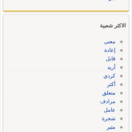
الاكثر شعبية
معنى
إعادة
قابل
أريد
كردي
أكثر
متعلق
مرادف
عامل
شجرة
مثير