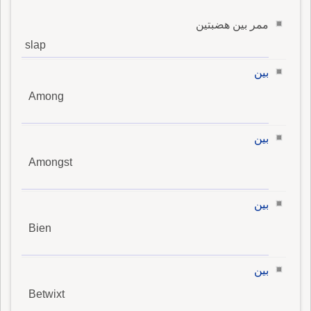
ممر بين هضبتين
slap
بين
Among
بين
Amongst
بين
Bien
بين
Betwixt