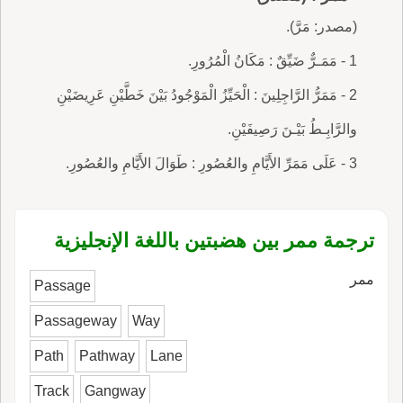
(مصدر: مَرَّ).
1 - مَمَـرٌّ ضَيِّقٌ : مَكَانُ الْمُرُورِ.
2 - مَمَرُّ الرَّاجِلِينَ : الْحَيِّزُ الْمَوْجُودُ بَيْنَ خَطَّيْنِ عَرِيضَيْنِ
والرَّابِـطُ بَيْـنَ رَصِيفَيْنِ.
3 - عَلَى مَمَرِّ الأَيَّامِ والعُصُورِ : طَوَالَ الأَيَّامِ والعُصُورِ.
ترجمة ممر بين هضبتين باللغة الإنجليزية
ممر
Passage
Passageway
Way
Path
Pathway
Lane
Track
Gangway