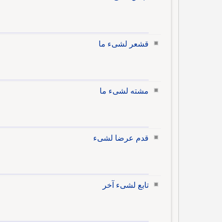
قشعر لشىء ما
مشته لشىء ما
قدم عرضا لشىء
تابع لشىء آخر