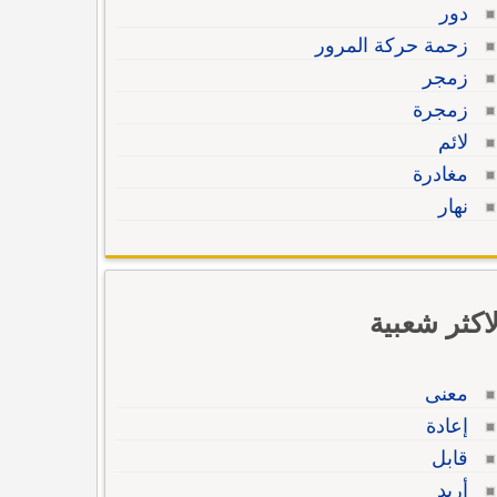
دور
زحمة حركة المرور
زمجر
زمجرة
لائم
مغادرة
نهار
لاكثر شعبية
معنى
إعادة
قابل
أريد