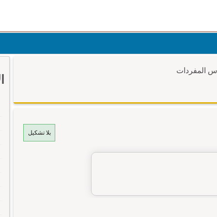
وس المفردات
ا
بلا تشكيل