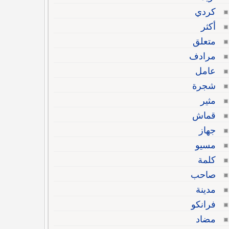
كردي
أكثر
متعلق
مرادف
عامل
شجرة
مثير
قماش
جهاز
مسيو
كلمة
صاحب
مدينة
فرانكو
مضاد