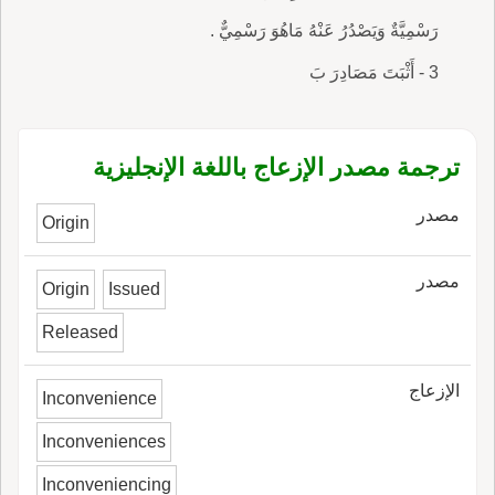
رَسْمِيَّةٌ وَيَصْدُرُ عَنْهُ مَاهُوَ رَسْمِيٌّ .
3 - أَثْبَتَ مَصَادِرَ بَ
ترجمة مصدر الإزعاج باللغة الإنجليزية
مصدر
Origin
مصدر
Origin
Issued
Released
الإزعاج
Inconvenience
Inconveniences
Inconveniencing