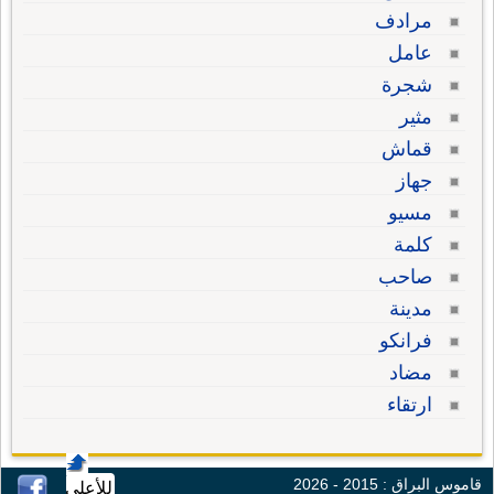
مرادف
عامل
شجرة
مثير
قماش
جهاز
مسيو
كلمة
صاحب
مدينة
فرانكو
مضاد
ارتقاء
قاموس البراق : 2015 - 2026
للأعلى