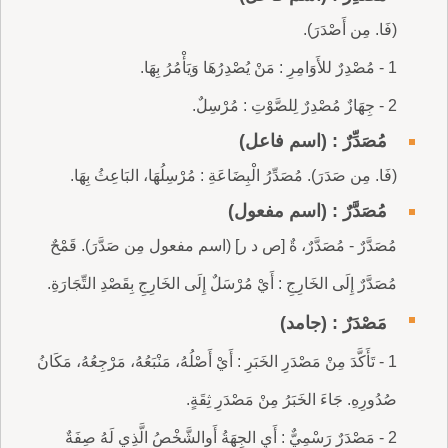
(فَا. مِن أَصْدَرَ).
1 - مُصْدِرٌ للأَوَامِرِ : مَنْ يُصْدِرُهَا وَيَأْمُرُ بِهَا.
2 - جِهَازٌ مُصْدِرٌ لِلصَّوْتِ : مُرْسِلٌ.
مُصَدِّرٌ : (اسم فاعل)
(فَا. مِن صَدَرَ). مُصَدِّرُ الْبِضَاعَةِ : مُرْسِلُهَا، البَاعِثُ بِهَا.
مُصَدَّرٌ : (اسم مفعول)
مُصَدَّرٌ - مُصَدَّرٌ، ةٌ [ص د ر] (اسم مفعول مِن صَدَّرَ). قَمْحٌ
مُصَدَّرٌ إِلَى الخَارِجِ : أَيْ مُرْسَلٌ إِلَى الخَارِجِ بِقَصْدِ التِّجَارَةِ.
مَصْدَرٌ : (جامد)
1 - تَأَكَّدَ مِنْ مَصْدَرِ الخَبَرِ : أَيْ أَصْلُهُ، مَنْبَعُهُ، مَرْجِعُهُ، مَكَانُ
صُدُورِهِ. جَاءَ الخَبَرُ مِنْ مَصْدَرِ ثِقَةٍ.
2 - مَصْدَرٌ رَسْمِيٌّ : أَيِ الجِهَةُ أَوالشَّخْصُ الَّذِي لَهُ صِفَةٌ