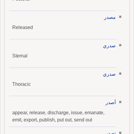
مصدر
Released
صدري
Sternal
صدري
Thoracic
أصدر
appear, release, discharge, issue, emanate,
emit, export, publish, put out, send out
تصدر