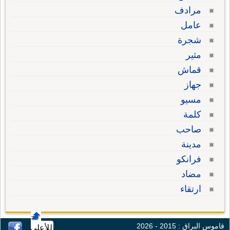
مرادف
عامل
شجرة
مثير
قماش
جهاز
مسيو
كلمة
صاحب
مدينة
فرانكو
مضاد
ارتقاء
قاموس البراق : 2015 - 2026
للأعلى