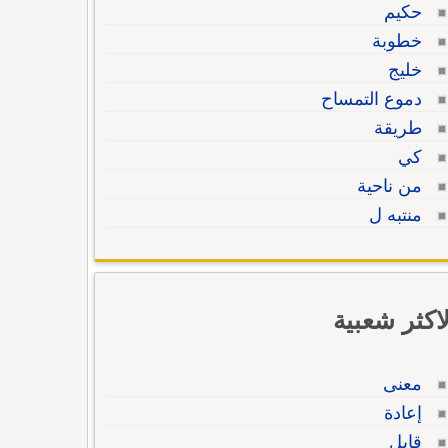
حكيم
خطوبة
خليج
دموع التمساح
طريقة
كي
من ناحية
منتبه ل
لاكثر شعبية
معنى
إعادة
قابل