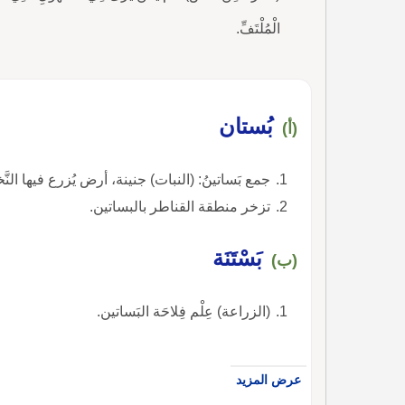
الْمُلْتَفِّ.
بُستان
(أ)
جمع بَساتينُ: (النبات) جنينة، أرض يُزرع فيها الن
تزخر منطقة القناطر بالبساتين.
بَسْتَنَة
(ب)
(الزراعة) عِلْم فِلاحَة البَساتين.
عرض المزيد