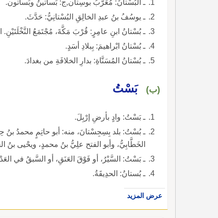
ـ البُسْتانُ: مُعَرَّبُ بوسِتان,ج: بَساتينُ وبَساتون.
ـ يوسُفُ بنُ عبدِ الخالِقِ البُسْتانِيُّ: حَدَّثَ.
ـ بُسْتانُ ابنِ عامِرٍ: قُرْبَ مَكَّةَ، مُجْتَمَعُ النَّخْلَتَيْنِ. ا
ـ بُسْتانُ ابْراهيمَ: بِبلادِ أسَدٍ.
ـ بُسْتانُ المُسَنَّاةِ: بدارِ الخلافَةِ من بغدادَ.
بَسْتُ
(ب)
ـ بَسْتُ: وادٍ بأرضِ إرْبِلَ.
ـ بُسْتُ: بلد بِسِجِسْتانَ، منه: أبو حاتِمٍ محمدُ بنُ ح
الخَطَّابِيُّ، وأبو الفتح علِيُّ بنُ محمدٍ، ويحْيى بنُ الح
ـ بَسْتُ: السَّيْرُ، أو فَوْقَ العَنَقِ، أو السَّبقُ في العَدْو
ـ بُستانُ: الحدِيقَةُ.
عرض المزيد