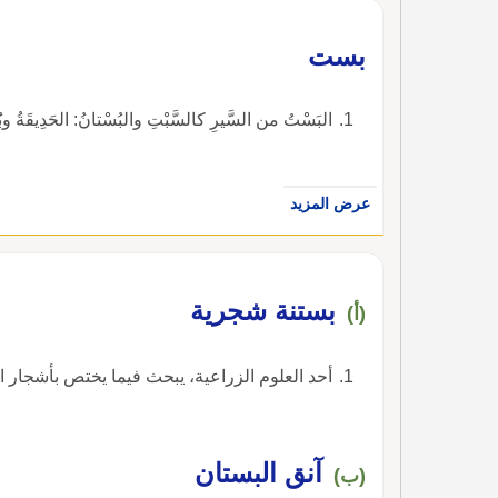
بست
البَسْتُ من السَّيرِ كالسَّبْتِ والبُسْتانُ: الحَدِيقَةُ
عرض المزيد
بستنة شجرية
(أ)
أحد العلوم الزراعية، يبحث فيما يختص بأشجار ال
آنق البستان
(ب)