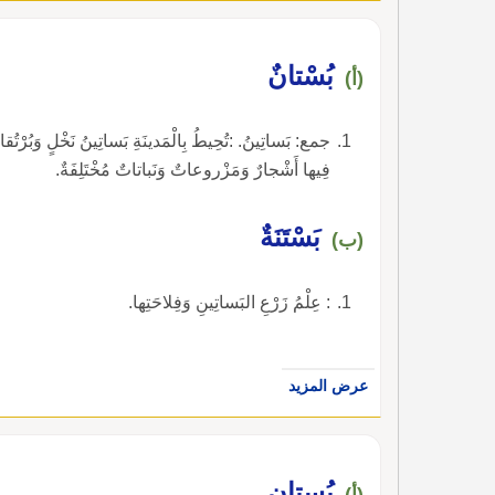
بُسْتانٌ
(أ)
جمع: بَساتِينُ. :تُحِيطُ بِالْمَدينَةِ بَساتِينُ نَخْلٍ وَبُرْتُ
فِيها أَشْجارٌ وَمَزْروعاتٌ وَنَباتاتٌ مُخْتَلِفَةٌ.
بَسْتَنَةٌ
(ب)
: عِلْمُ زَرْعِ البَساتِينِ وَفِلاحَتِها.
عرض المزيد
بُستان
(أ)