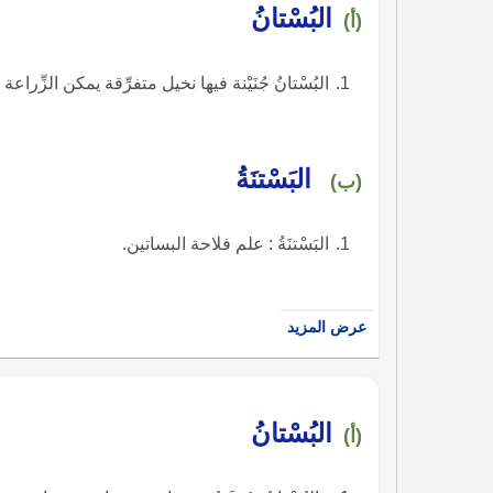
البُسْتانُ
(أ)
البُسْتانُ جُنَيْنة فيها نخيل متفرِّقة يمكن الزِّراع
البَسْتنَةُ
(ب)
البَسْتنَةُ : علم فلاحة البساتين.
عرض المزيد
البُسْتانُ
(أ)