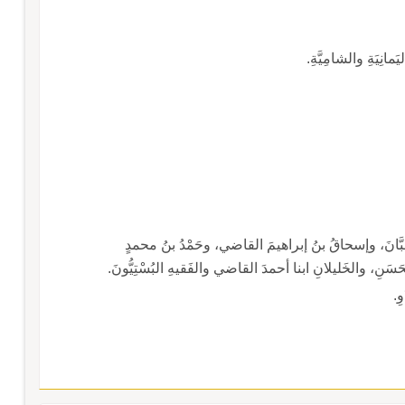
ليَمانِيَةِ والشامِيَّةِ.
ِبَّانَ، وإسحاقُ بنُ إبراهيمَ القاضي، وحَمْدُ بنُ محمدٍ
َسَنِ، والخَليلانِ ابنا أحمدَ القاضي والفَقيهِ البُسْتِيُّونَ.
ِ.