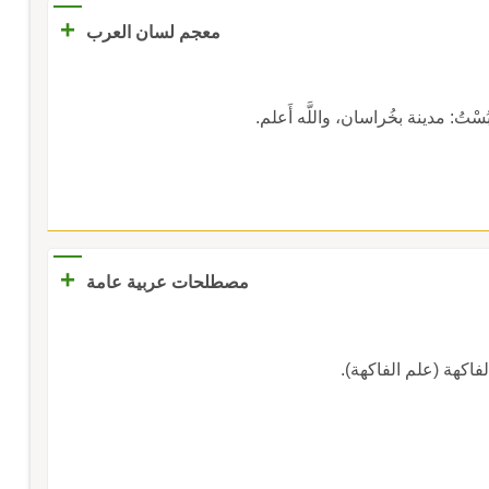
+
معجم لسان العرب
 وبُسْتُ: مدينة بخُراسان، واللَّه أَعلم.
+
مصطلحات عربية عامة
فاكهة (علم الفاكهة).