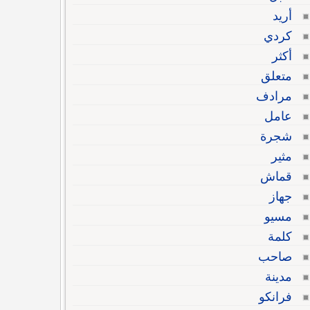
أريد
كردي
أكثر
متعلق
مرادف
عامل
شجرة
مثير
قماش
جهاز
مسيو
كلمة
صاحب
مدينة
فرانكو