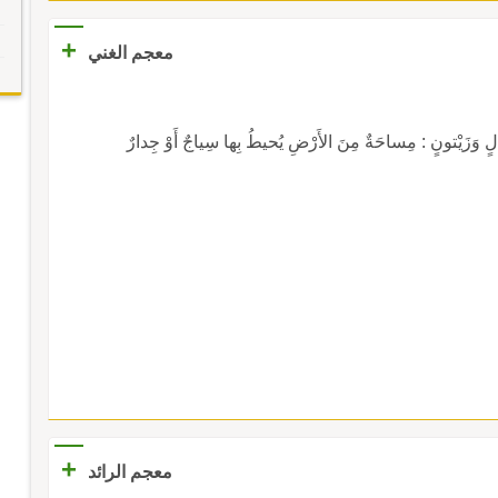
+
معجم الغني
قالٍ وَزَيْتونٍ : مِساحَةٌ مِنَ الأَرْضِ يُحيطُ بِها سِياجٌ أَوْ جِدارٌ
+
معجم الرائد