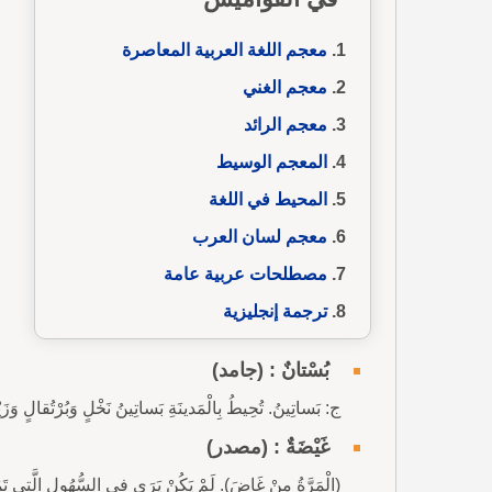
معجم اللغة العربية المعاصرة
معجم الغني
معجم الرائد
المعجم الوسيط
المحيط في اللغة
معجم لسان العرب
مصطلحات عربية عامة
ترجمة إنجليزية
بُسْتانٌ : (جامد)
ج: بَساتِينُ. تُحِيطُ بِالْمَدينَةِ بَساتِينُ نَخْلٍ وَبُرْتُقالٍ وَ
غَيْضَةٌ : (مصدر)
(الْمَرَّةُ مِنْ غَاضَ). لَمْ يَكُنْ يَرَى فِي السُّهُولِ الَّتِي تَمُرُّ 