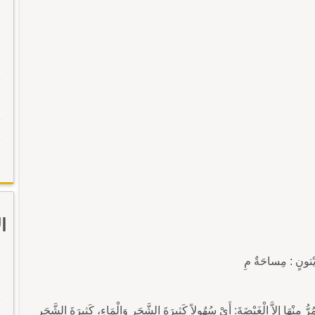
ا
زَيْتونٍ : مِساحَةٌ مِ
مِنْهَا إِلاَّ الْغَيْضَةَ: أَيْ سُهُولاً كَثِيرَةَ الشَّجَرِ وَالْمَاءِ، كَثِيرَةَ الشَّجَرِ