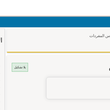
وس المفردات
ا
بلا تشكيل