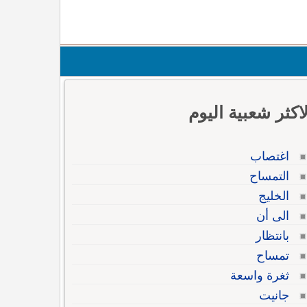
لاكثر شعبية اليوم
اغتصاب
التمساح
الخليج
الى أن
بانتظار
تمساح
ثغرة واسعة
جانيت