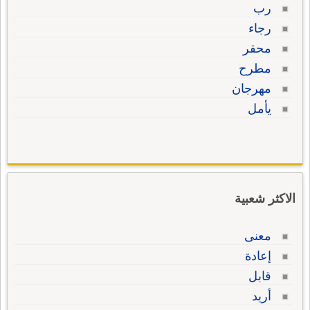
رب
رجاء
محقر
مطرح
مهرجان
يأمل
الاكثر شعبية
معنى
إعادة
قابل
أريد