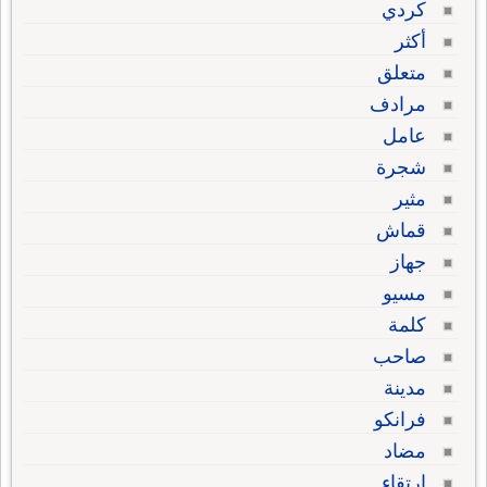
كردي
أكثر
متعلق
مرادف
عامل
شجرة
مثير
قماش
جهاز
مسيو
كلمة
صاحب
مدينة
فرانكو
مضاد
ارتقاء