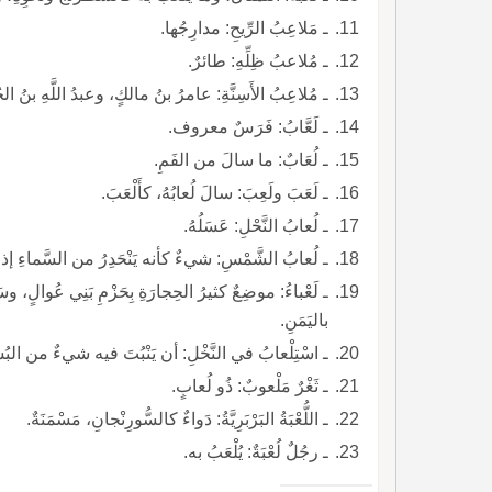
ـ مَلاعِبُ الرِّيحِ: مدارِجُها.
ـ مُلاعبُ ظِلِّهِ: طائرٌ.
ـ مُلاعِبُ الأَسِنَّةِ: عامرُ بنُ مالكٍ، وعبدُ اللَّهِ بنُ 
ـ لَعَّابُ: فَرَسٌ معروف.
ـ لُعَابٌ: ما سالَ من الفَمِ.
ـ لَعَبَ ولَعِبَ: سالَ لُعابُهُ، كأَلْعَبَ.
ـ لُعابُ النَّحْلِ: عَسَلُهُ.
ـ لُعابُ الشَّمْسِ: شيءٌ كأنه يَنْحَدِرُ من السَّماءِ إذا ق
ـ لَعْباءُ: موضِعٌ كثيرُ الحِجارَةِ بِحَزْمِ بَنِي عُوالٍ، وسَبَ
باليَمَنِ.
ـ اسْتِلْعابُ في النَّخْلِ: أن يَنْبُتَ فيه شيءٌ من البُس
ـ ثَغْرٌ مَلْعوبٌ: ذُو لُعابٍ.
ـ اللُّعْبَةُ البَرْبَرِيَّةُ: دَواءٌ كالسُّورِنْجانِ، مَسْمَنَةٌ.
ـ رجُلٌ لُعْبَةٌ: يُلْعَبُ به.