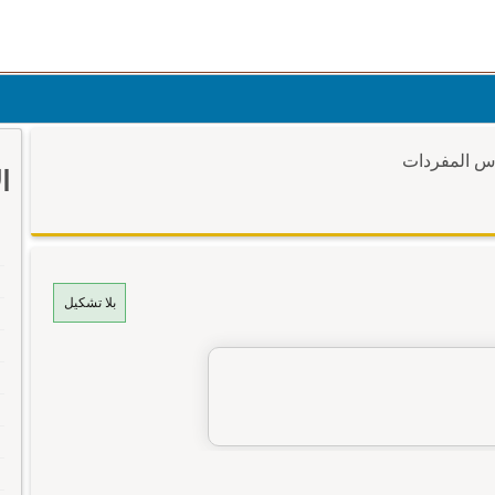
وس المفردات
ا
بلا تشكيل