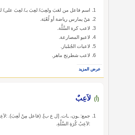
اسم فاعل من لعَبَ ولعِبَ/ لعِبَ بـ/ لعِبَ على/ ل
مَنْ يمارس رياضة أو لُعْبَة.
لاعب كرة السَّلَّة.
لاعبو المصارعة.
لاعبات الجُمْباز.
لاعب شطرنج ماهر.
عرض المزيد
لاَعِبٌ
(أ)
جمع: ـون، ـات. [ل ع ب]. (فاعل مِنْ لَعِبَ). :لاَعِبٌ مُمْتَاز
:لاَعِبُ كُرَةِ السَّلَّةِ.