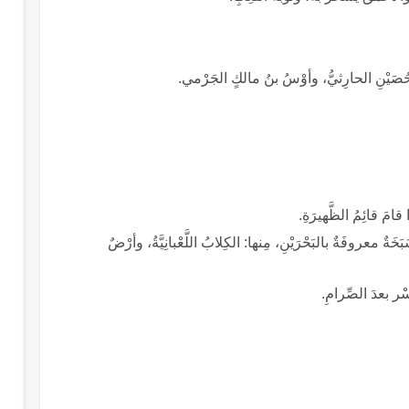
الحُصَيْنِ الحارِثيُّ، وأوْسُ بنُ مالكٍ الجَرْمي.
امَ قائِمُ الظَّهيرَةِ.
خَةٌ معروفَةٌ بالبَحْرَيْنِ، مِنها: الكِلابُ اللَّعْبانِيَّةُ، وأرْضٌ
ْر بعدَ الصِّرامِ.