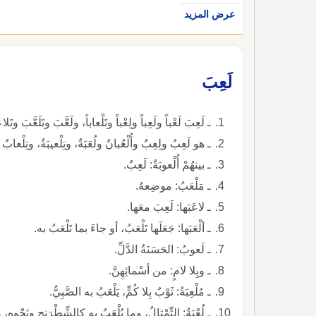
عرض المزيد
لَعِبَ
ـ لَعِبَ لَعْباً ولَعِباً ولِعْباً وتَلْعاباً، ولَعَّبَ وتَلَعَّبَ وتَلا
ـ هو لَعِبٌ ولِعِبٌ وأُلْعُبانٌ ولُعَبَةٌ، وتِلْعيبَةٌ، وتِلْعابٌ وتِل
ـ بينهُمْ أُلْعوبَةٌ: لَعِبٌ.
ـ مَلْعَبُ: موضِعهُ.
ـ لاعَبَها: لَعِبَ معَها.
ـ ألْعَبَها: جَعَلَها تَلْعَبُ، أو جاءَ بما تَلْعَبُ به.
ـ لَعوبُ: الحَسَنَةُ الدَّلِّ.
ـ وبِلا لامٍ: من أسْمائِهِنَّ.
ـ مُلْعِبَةُ: ثَوْبٌ بِلا كُمٍّ، يَلْعَبُ به الصَّبِيُّ.
ـ لُعْبَةُ: التِّمْثالُ، وما يُلْعَبُ به كالشِّطْرَنج ونَحْوِهِ، و