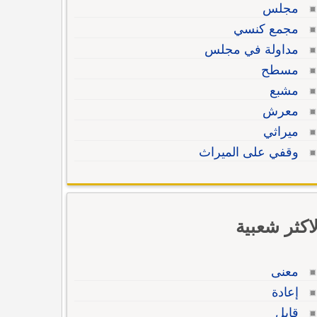
مجلس
مجمع كنسي
مداولة في مجلس
مسطح
مشبع
معرش
ميراثي
وقفي على الميراث
لاكثر شعبية
معنى
إعادة
قابل