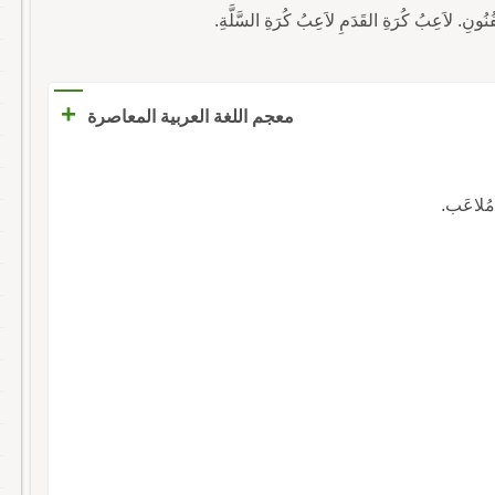
ُنُونِ. لاَعِبُ كُرَةِ القَدَمِ لاَعِبُ كُرَةِ السَّلَّةِ.
+
معجم اللغة العربية المعاصرة
مُلاعَب.