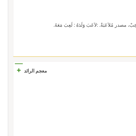
مصدر مُلاَعَبَةٌ. :لاَعَبَ وَلَدَهُ : لَعِبَ مَعَهُ.
+
معجم الرائد