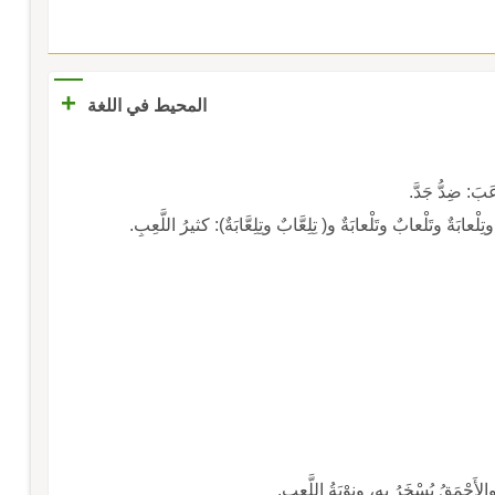
+
المحيط في اللغة
عَبَ: ضِدُّ جَدَّ.
ْعابَةٌ وتَلْعابٌ وتَلْعابَةٌ و( تِلِعَّابٌ وتِلِعَّابَةٌ): كثيرُ اللَّعِبِ.
الأَحْمَقُ يُسْخَرُ به، ونوْبَةُ اللَّعِبِ.