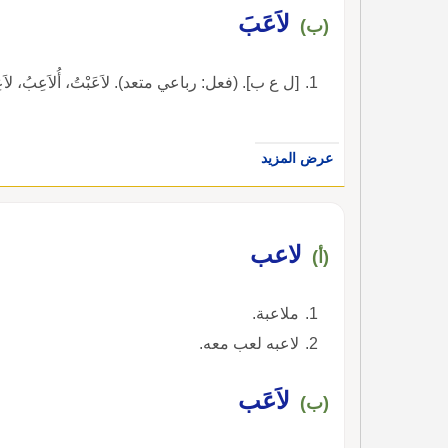
لاَعَبَ
(ب)
[ل ع ب]. (فعل: رباعي متعد). لاَعَبْتُ، أُلاَعِبُ، لاَعِبْ، 
عرض المزيد
لاعب
(أ)
ملاعبة.
لاعبه لعب معه.
لاَعَب
(ب)