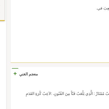
عِبَ في.
+
معجم الغني
ٌ : الَّذِي يَلْعَبُ فَنّاً مِنَ الفُنُونِ. :لاَعِبُ كُرَةِ القَدَمِ