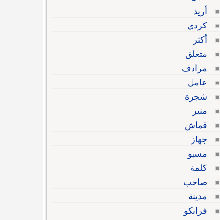
أريد
كردي
أكثر
متعلق
مرادف
عامل
شجرة
مثير
قماش
جهاز
مسيو
كلمة
صاحب
مدينة
فرانكو