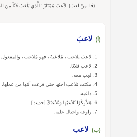
(فَا. مِنْ لَعِبَ). لاَعِبٌ مُمْتَازٌ : الَّذِي يَلْعَبُ فَنّاً مِنَ الف
لاعبَ
(أ)
لاعبَ يلاعب ، مُلاعَبةً ، فهو مُلاعِب ، والمفعول 
لاعب فلانًا.
لعِب معه.
مكثت تلاعب أختَها حتى فرغت أمّها من عملها.
داعَبه.
هَلاَّ بِكْرًا تُلاَعِبُهَا وَتُلاَعِبُكَ [حديث].
راوغه واحتال عليه.
لاعب
(ب)