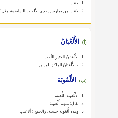
لاعب.
لاعب من يمارس إحدى الألعاب الرياضية، مثل كر
الأُلْعُبَانُ
(أ)
الأُلْعُبَانُ الكثير اللَّعِب.
و الأُلْعُبَانُ الماكرُ المداور.
الأُلْعُوبَة
(ب)
الأُلْعُوبَة اللُّعبة.
يقال: بينهم أُلْعوبة.
وهذه أُلْعُوبة حسنة. والجمع : أَلاعيب.