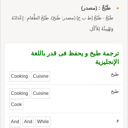
طَبْخٌ : (مصدر)
طَبْخٌ - طَبْخٌ [ط ب خ] (مصدر: طَبَخَ). طَبْخُ الطَّعَامِ : إِعْدَادُهُ
وَتَهْيِيئُهُ لِلأَكْلِ.
ترجمة طبخ و يحفظ فى قدر باللغة
الإنجليزية
طبخ
Cooking
Cuisine
طبخ
Cooking
Cuisine
Cook
و
And
And
While