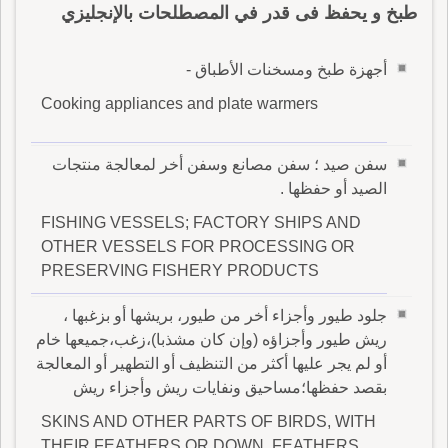
طبخ و يحفظ فى قدر في المصطلحات بالإنجليزي
أجهزة طبخ ومسخنات الأطباق -
Cooking appliances and plate warmers
سفن صيد ؛ سفن مصانع وسفن أخر لمعالجة منتجات
الصيد أو حفظها .
FISHING VESSELS; FACTORY SHIPS AND
OTHER VESSELS FOR PROCESSING OR
PRESERVING FISHERY PRODUCTS
جلود طيور وأجزاء أخر من طيور، بريشها أو بزغبها ،
ريش طيور وأجزاؤه (وإن كان مشذبا)،زغب،جميعها خام
أو لم يجر عليها أكثر من التنظيف أو التطهير أو المعالجة
بقصد حفظها؛مساحيق ونفايات ريش وأجزاء ريش
SKINS AND OTHER PARTS OF BIRDS, WITH
THEIR FEATHERS OR DOWN, FEATHERS