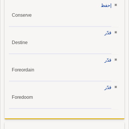
إحفظ
Conserve
قدّر
Destine
قدّر
Foreordain
قدّر
Foredoom