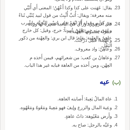
يقال: عَهَنت على كذا وكذا أَعْهُنُ؛ المعنى أَي أُثَبِّي
منه معرفة؛ ويقال: أُثبِّ أُثْبِتُ من قول لبيد يُثَبِّي ثَناءً
من كريمٍ وقوله أَلا انْعَمْ على حُسْنِ التَّحيَّة واشْرب
قال الأَزهري: ورأَي في البادية شجرة لها وردة
وعَهَنَ منه خير يَعْهُنُ عُهوناً: خرج، وقيل: كل خارج
حمراء يسمونها العِهْنة.
عاهِنٌ والعِهْنة: بقلة؛ قال ابن بري: والعِهْنة من ذكور
وعُهَيْنة: قبيل دَرَجَتْ.
البَقْل.
وعاهِنٌ: واد معروف.
وعاهانُ بن كعب: من شعرائهم، فيمن أَخذه م
العِهْن، ومن أَخذه من العاهة فبابه غير هذا الباب.
عيه
(ب)
عاهَ المالُ يَعِيهُ: أَصابته العاهة.
وعِيهَ المال والزرع وإيفَ فهو مَعِيهٌ ومَعُوهٌ ومَعْهُوه.
وأَرض مَعْيُوهة: ذاتُ عاهةٍ.
وعَيَّه بالرجل: صاح به.