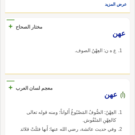
عرض المزيد
+
مختار الصحاح
عهن
ع ه ن: العِهْنُ الصوف.
+
معجم لسان العرب
عهن
(أ)
العِهْنُ: الصُّوفُ المَصْبُوغُ أَلواناً؛ ومنه قوله تعالى
كالعِهْنِ المَنْفُوش.
وفي حديث عائشة، رضي الله عنها: أَنها فتَلَتْ قلائد