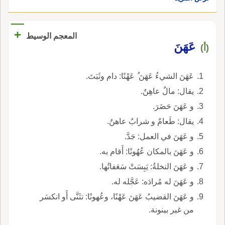
+
المعجم الوسيط
عَهَنَ
(أ)
عَهَنَ الشيءُ عَهَنَ ُ عَهْنًا: دام وثَبَتَ.
يقال: مالٌ عاهِنٌ.
و عَهَنَ حَضَرَ.
يقال: طَعامٌ و شرابٌ عاهنٌ.
و عَهَنَ في العمل: جَدَّ.
و عَهَنَ بالمكان عُهُونًا: أَقام به.
و عَهَنَ النخلةُ: يَبِسَتْ سَعَفاتُها.
و عَهَنَ له مُرادَه: عَجَّله له.
و عَهَنَ القضيبُ عَهَنَ عَهْنًا، وعُهونًا: تثَنَّى أَو انكسَر
من غير بينونة.