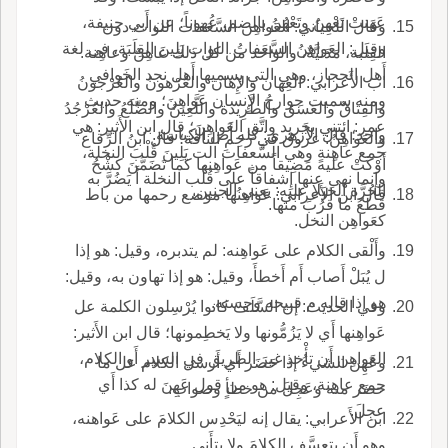
عَهَنتْ تَعْهِنُ وتَعْهُنُ بالضم، عُهوناً؛ عن أَبي حنيفة،
وقال اللحياني: العَواهِن السَّعَفات اللوات دون
وقيل: العَواهِنُ السَّعَفاتُ اللوات يَلِينَ القِلَبَة، في لغة
القِلَبة، مَدَنيَّةٌ، والواحد من كل ذلك عاهِنٌ وعاهِنة.
أَهل الحجاز، وهي التي يسميها أَهل نجد الخَوافي
اب الأَعرابي: العِهان والإِهان والعُرْهونُ والعُرْجونُ
ومنه سميت جوارحُ الإِنسان عَواهِنَ؛ ومنه حديث
والفِتاقُ والعَسَق والطَّرِيدة واللَّعِينُ والضِّلَعُ والعُرْجُدُ
عمر: ائتني بجريد واتَّقِ العَواهِنَ؛ قال ابن الأَثير: هي
واحد؛ قال الأَزهري: كله أَص الكِباسة.
والعَواهِنُ: عروق في رحِمِ الناقة؛ قال ابنُ الرِّقاع
جمع عاهِنةٍ وهي السَّعفات الت يَلِينَ قُلْبَ النخلة،
أَوْكَتْ عليه مَضِيقاً من عَواهِنها كما تَضَمَّنَ كشْحُ
وإنما نهى عنها إِشفاقاً على قُلْب النخلة أَ يَضُرَّ به
الحُرَّة الحَبَلا عليه: يعني الجنين.
قال ابن الأَعرابي: عَواهِنُها موضع رحمها من باط
قطعُ ما قرُبَ منها.
كعَواهِن النخل.
وأَلْقى الكلام على عَواهِنه: لم يتدبره، وقيل: هو إذا
ل يُبَلْ أَصاب أَم أَخطأَ، وقيل: هو إذا تهاون به، وقيل:
هو إذا قاله م قبيحه وحسنه.
وفي الحديث: إن السَّلَفَ كانوا يُرْسِلون الكلمة عل
عَواهِنها أَي لا يَزُمُّونها ولا يَخطِمونها؛ قال ابن الأَثير:
العَواهِن أَن تأْخذ غيرَ الطريق في السير أَو الكلام،
وعَهِنَ الشيءُ إذا حَضَر أَي أَرسل الكلام عل ما
جمع عاهِنة، وقيل: هو من قول عَهِنَ له كذا أَي
حضَر منه وعَجِلَ من خطأٍ وصواب.
عجِلَ.
ابن الأَعرابي: يقال إنه ليَحْدِس الكلامَ على عَواهنه،
وهو أَن يتعسَّف الكلامَ ولا يتأَنى.