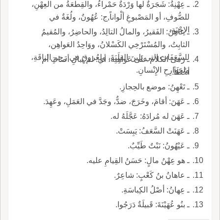
ـ عِهْنِةُ: شَجَرَةٌ لها وَرْدَةٌ حَمْراءُ، والقِطْعَةُ من العِهْنِ،
للصُّوفِ، أو المَصْبوغِ ألْواناً,ج: عُهُونٌ، ولُغَةٌ في
الإِحْنَةِ.
ـ عاهِنُ: الفَقيرُ، والمالُ التالِدُ، والحاضِرُ، والمُقيمُ
الثابِتُ، والمُسْتَرْخِي الكَسْلانُ، ووَاحِدُ العَواهِن،
للسَّعَفَاتِ التي يَلِينَ القِلَبَةَ، ولِعُروقٍ في رَحِمِ الناقَةِ،
ـ رَمَى الكلامَ على عَواهِنِه، أي: لم يُبالِ أصابَ أم
ولجَوارِحِ الإِنْسانِ.
أخْطَأ.
ـ تَعْهِنُ: موضع بالحِجازِ.
ـ عَهَنَ: أقامَ، وخَرَجَ، ضدٌّ، وجَدَّ في العَمَلِ، وعَهِدَ.
ـ عَهَنَ له مُرادَهُ: عَجَّلَهُ له.
ـ عَهَنَتْ السَّعَفُ: يَبِسَتْ.
ـ عَيْهُونُ: نَبْتٌ طَيِّبٌ.
ـ هو عِهْنُ مالٍ: حَسَنُ القِيامِ عليه.
ـ عاهانُ بنُ كَعْبٍ: شاعِرٌ.
ـ عِهانُ: أصْلُ الكِباسَةِ.
ـ بنُو عُهَيْنَةَ: قَبيلَةٌ دَرَجُوا.