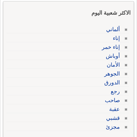
الاكثر شعبية اليوم
ألماني
إناء
إناء خمر
أوباش
الأمان
الجوهر
الدورق
رجع
صاحب
عقبة
قشبي
مجزئ