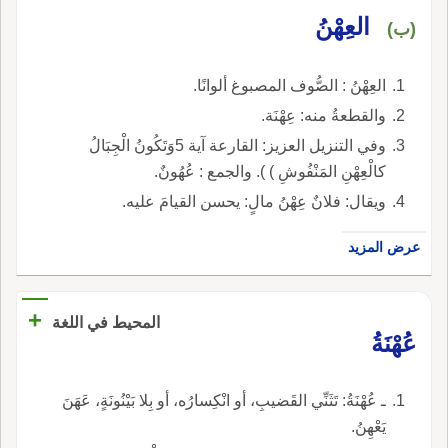
العِهْنُ
(ب)
العِهْنُ : الصُّوف المصبوغ ألوانًا.
والقطعةُ منه: عِهْنَة.
وفي التنزيل العزيز: القارعة آية 5وَتَكُونُ الْجِبَالُ
كالْعِهْنِ المَنْفُوشِ ) ). والجمع : عُهُونٌ.
ويقال: فلانٌ عِهْنُ مالٍ: يحسن القيامَ عليه.
عرض المزيد
+
المحيط في اللغة
عُهْنَةُ
ـ عُهْنَةُ: تَثَنِّي القَضيبِ، أو انْكِسارُه، أو بِلا بَيْنُونَةٍ، عَهَنَ
يَعْهِنُ.