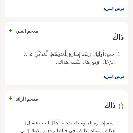
عرض المزيد
+
معجم الغني
ذاكَ
جمع: أُولَئِكَ. (اِسْم إِشارَةٍ لِلْمُتَوَسِّطِ الْمُذَكَّرِ). :ذاكَ
الرَّجُلُ : وَمَعَ :ها : التَّنْبيهِ :هَذاكَ .
عرض المزيد
+
معجم الرائد
ذاك
(أ)
اسم إشارة للمتوسط، تدخله [ ها ] التنبيه فيقال [
هذاك ]. مثناه [ ذانك ] في حاله الرفع، و [ ذينك ] في