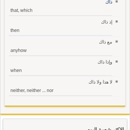
ذاك
that, which
إذ ذاك
then
مع ذاك
anyhow
وإذا ذاك
when
لا هذا ولا ذاك
neither, neither ... nor
الاكثر شعبية اليوم