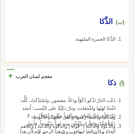
الذَّكا
(ب)
الذَّكا الجمرة الملتهبة.
+
معجم لسان العرب
ذكا
(أ)
ذَكَت النارُ تَذْكو ذُكُوّاً وذكاً، مقصور، واسْتَذْكَتْ، كُلُّه:
اشْتَدّ لهَبُها واشْتَعلت، ونارٌ ذكِيَّةٌ على النَّسب؛ أَنشد
ابن الأَعرابي يَنْفَحْنَ منه لهَباً مَنْفُوحَ لَمْعاً يُرى، لا
وأَذْكاها وذَكَّاها: رَفَعها وأَلقى عليها م تَذْكُو به.
ذَكِياً مَقْدُوح وأَراد يَنْفُخْنَ منه لهباً مَنْفُوخاً، فأَبدل
والذُّكْوَة والذُّكْيَة (* قوله [ والذكوة والذكية ] وكلاهم
الحاء مكان الخا ليوافق رَوِيّ هذا الرجز كله لأَن هذا
ضبط في الأصل والمحكم والتهذيب والتكملة بضم