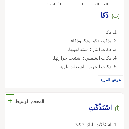
حالتي النصب والجر. جمعه [ أولئك ].
ذَكا
(ب)
ذكا.
يذكو ، ذكوا وذكا وذكاء.
ذكات النار : اشتد لهيبها.
ذكات الشمس : اشتدت حرارتها.
ذكات الحرب : اشتعلت نارها.
عرض المزيد
+
المعجم الوسيط
اسْتَذْكَتِ
(أ)
اسْتَذْكَتِ النارُ: ذَ كَتْ.