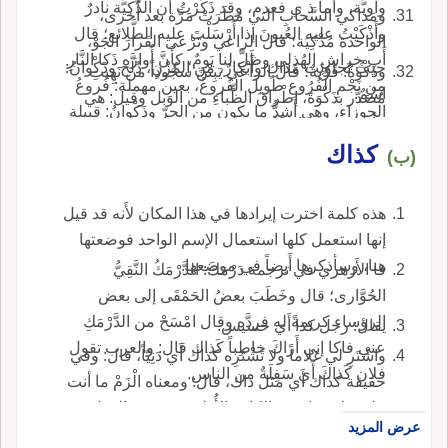
واويَّة، وأَما ذ ي فعدم، وقد ذَكَرْتُ أَن الذَّكِيَّة نادرٌ
ومَذاكي السَّحابِ التي مَطَرَتْ مَرَّة بعد أُخرى،
وأَذْكَيْتُ عليه العُيونَ إذا أَرْسَلْتَ عليه الطَّلائع؛ قال
الواحدة مُذْكِيَة؛ قال الراعي وتَرْعى القَرارَ الجَوْ،
أَب خِراشٍ الهُذلي وظَلَّ لنا يَومٌ، كأَنَّ أُوارَه ذَكا النَّارِ
حيثُ تَجاوَبَت مَذاكٍ وأَبْكارٌ، من المُزْنِ، دُلَّح وذَكْوانُ:
وذَكْوةُ: قَرْيةٌ؛ قال الراعي يَبِتْنَ سجُوداً من نَهِيتِ
من نَجْمِ الفُرُوعِ طَويل الفُروعُ، بعين مهملة: فُروعُ
اسْمٌ.
مُصَدَّر بذَكْوَةَ، إطْراقَ الظِّباءِ من الوَبل وقيل: هي
الجوزاء، وهي أَشدُّ ما يكون من الحرّ وذَكْوانُ: قبيلة
مأسَدة في ديار قَيْسٍ.
من سُلَيْم.
كذاك
(ب)
هذه كلمة اخترت إيرادها في هذا المكان لأَنه قد قيل
إنها استعمل كلها استعمال الإسم الواحد فوضعتها
هنا، وسأذكرها أَيضاً في موضعها.
قا الأَزهري في ترجمة دَرْمَكَ: الدَّرْمَكُ النَّقِيُّ
الحُوَّارى؛ قال وخَطَبَ بعضُ الحَمْقَى إلى بعض
الرؤساء كريمةً له فردَّه وقال امْسَحْ من الدَّرْمَكِ
يقال: رجل كذا أَي خسيس.
عني فاكا إني أَراكَ خاطِباً كَذاك قال: والعرب تقول
واشْتَرِ لي غلاماً ولا تَشْتَرِه كذاك أَي دَنِيّاً، قال: وقي
فلان كَذاكَ أَي سَفِلَةٌ من الناس.
حقيقة كذاك أَي مثل ذاك، قال: ومعناه الْزَمْ ما أنت
عليه ولا تتجاوزه والكاف الأُولى منصوبة بالفعل
عرض المزيد
المضمر.