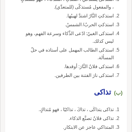
، والمفعول مُستذكًى (للمتعدِّي).
استذكتِ النَّارُ اشتدَّ لهيبُها.
استذكتِ الحربُ/ الشمسُ.
استذكى الغبيّ: ادّعى الذَّكاء وسرعة الفهم، وهو
ليس كذلك.
استذكى الطالب المهمل على أستاذه في حلّ
المسألة.
استذكى فلانٌ النَّارَ: أوقدها.
استذكى نارَ الفتنة بين الطرفين.
تذاكى
(ب)
تذاكى يتذاكَى ، تذاكَ ، تذاكيًا ، فهو مُتذاكٍ.
تذاكى فلانٌ تصنَّع الذكاء.
المتذاكي عاجز عن الابتكار.