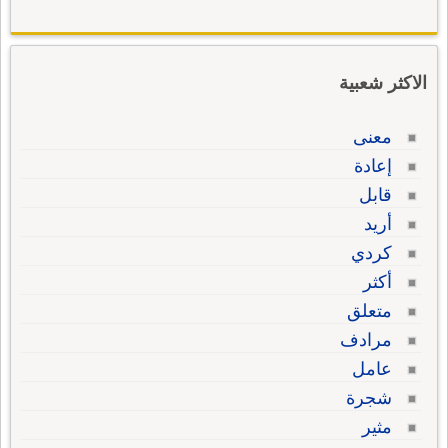
الاكثر شعبية
معنى
إعادة
قابل
أريد
كردي
أكثر
متعلق
مرادف
عامل
شجرة
مثير