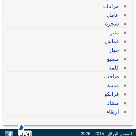
مرادف
عامل
شجرة
مثير
قماش
جهاز
مسيو
كلمة
صاحب
مدينة
فرانكو
مضاد
ارتقاء
قاموس البراق : 2015 - 2026
للأعلى