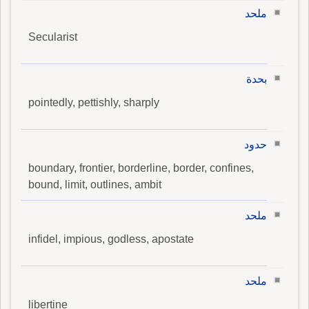
ملحد
Secularist
بحدة
pointedly, pettishly, sharply
حدود
boundary, frontier, borderline, border, confines,
bound, limit, outlines, ambit
ملحد
infidel, impious, godless, apostate
ملحد
libertine