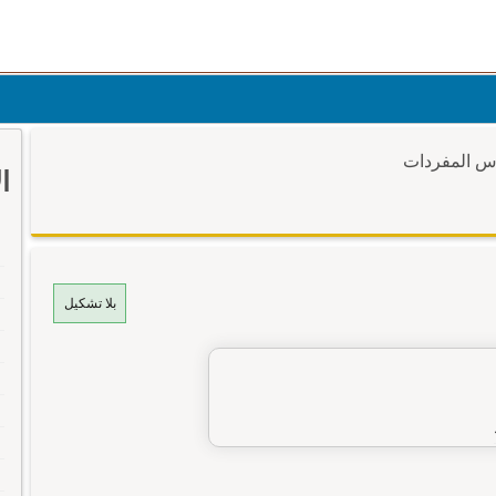
وس المفردات
ا
بلا تشكيل