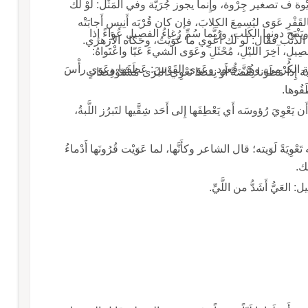
وة ف تصغير جِرْوة، وإِنما يجوز جُرَيَّة وفي المَثَل: لَوْ لَك
ى بالقَفْرِ عَوَى ليُسمِعَ الكِلابَ، فإن كان قُرْبَه أَنِيس أَجابَتْه
ذئبُ ويَنْبَح دونها الكَلب، ورُبَّما سُمِّ رُغاءُ الفصِيلِ عُواءً إِذا
ْوِي ما عَوَيْتُ، وحكاه الأَزهري.
ِيلٍ، آخِرَ الليْلِ، مُحْثَلِ وعَوَى الشيءَ عَيّا واعْتَواهُ:
غايَة الكُرْمى، وهُنَّ قُعود وعَوَى القَوْسَ: عَطَفَها وعَوَى رأْسَ
وعَوَتِ الناقَةُ البُرَة عَيّاً إِذا لَوَتْها بخَطْمِها؛ قال رؤبة إِذا مَطَوْنا نِقْضَةً أَو نِقضا تَعْوِي البُرَى مُسْتَوْفِضاتٍ
َفُوها.
 يَعْوِيَ رُؤوسَه أَي يَعْطِفَها إِلى أَحَد شِقَّيها لتَبرُز اللَّبةُ،
قال الجوهري: وعَوَيْتُ الشَّعْر والحَب عَيّاً وعَوَّيْته تَعْوِيَةً لَوَيته؛ قال الشاعر وكأَنَّها، لما عَوَيْت قُرُونَها أَدْماءُ
لك.
لعَيُّ أَشَدُّ من اللَّيِّ.