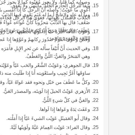
وصوابه كما قُلنا، ولا يجوز مُعَيْوة كما لا يجوز جُرَيْ
ويقا للرجُل الحازمِ الجَلْدِ: مايُنْهى ولا يُعْوَى.
أَعْوِي ما عَوَيْتُ؛ وأَصله أَنَّ الرجلَ كا إِذا أَمْس
وما له عاوٍ ولا نابحٌ أَ ما له غَنَم يَعْوي فيها ال
الكلابُ فاستَدَلَّ بعُوائها، فعَوَى هذا الرجلُ فجاءَه الذِّئْب فقال: لَو لَك أَع
ضَعُف؛ قال بها الذِّئْبُ مَحزُوناً كأَنَّ عُواءَه عُواءُ فَص
عَطَفَه؛ قال فلَمَّا جَرَى أَدْرَكنَه فاعْتَوَينَ عَنِ ال
الناقة فانْعَوَى: عاجَه.
وَفْض وعَوى القَومُ صُدُورَ رِكابهمْ وعَوَّوْها إِذا عَط
وفي الحديث أَنَّ أُنَيْفاً سأَله عن نَحرِ الإِبلِ فأَمَرَه أَن
وهي المَنحَرُ والعَيُّ: اللَّيُّ والعَطْفُ.
ساوَقَها أَغَرُّ نَجِيب واستَعْوَيته أَنا إِذا طَلَبتَ منه ذ
وكلُّ ما عَطَفَ من حَبْل ونحوه فقد عَواهُ عَيّاً، وقيل: ا
الأَزهري عَوَيْتُ الحبلَ إِذا لَوَيتَه، والمصدَر العَيُّ.
والعَيُّ في كلِّ شيءٍ اللَّيُّ.
وعَفَتَ يَدَهُ وعَواها إِذا لَواها.
وقال أَبو العَمَيثَلِ عَوَيْت الشيءَ عَيّاً إِذا أَمَلْته.
وقال الفراء: عَوَيْت العِمامَ عَيَّةً ولَوَيتُها لَيَّةً.