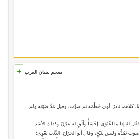
+
معجم لسان العرب
وْيَةً، كلاهما نادرٌ: لَوَى خَطْمَه ثم صوَّت، وقيل مَدَّ صَوْته ولم
قُل لهُ إِذا ما اعْتَوَى: إِخْسَأْ وأَلْقِ له عَرْقَ وكذلك الأَسَد.
لابُ والسِّباعُ تَعْوِي عُواءً وهو صوت تَمُدُّه وليس بِنَبْحٍ، وقال أَبو الجَرَّاح: الذِّئْب يَعْوِي؛