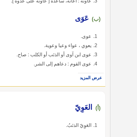
عاونه : أعانه، ساعده [ عاونه على عدوه ].
عَوَى
(ب)
عوى.
يعوي ، عواء وعيا وعوية.
عوى ابن آوى أو الذئب أو الكلب : صاح.
عوى القوم : دعاهم إلى الشر.
عرض المزيد
العَوِيّ
(أ)
العَوِيّ الذئبُ.