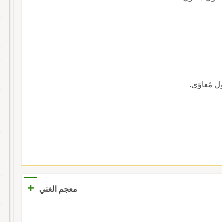
ول مُعاوًى.
+
معجم الغني