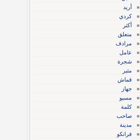
أريد
كردي
أكثر
متعلق
مرادف
عامل
شجرة
مثير
قماش
جهاز
مسيو
كلمة
صاحب
مدينة
فرانكو