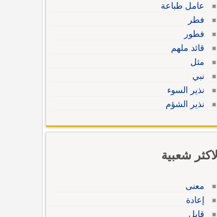
عامل طباعة
فطر
فطور
قائد ملهم
مثل
نبي
نذير السوء
نذير الشؤم
لاكثر شعبية
معنى
إعادة
قابل