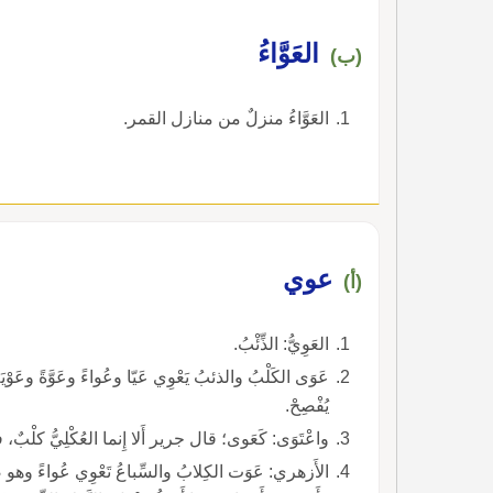
العَوَّاءُ
(ب)
العَوَّاءُ منزلٌ من منازل القمر.
عوي
(أ)
العَوِيُّ: الذِّئْبُ.
عَوَى الكَلْبُ والذئبُ يَعْوِي عَيّا وعُواءً وعَوَّةً وعَ
يُفْصِحْ.
واعْتَوَى: كَعَوى؛ قال جرير أَلا إِنما العُكْلِيُّ كلْبٌ، ف
الأَزهري: عَوَت الكِ