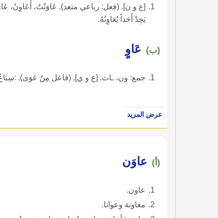
[ع و ن]. (فعل: رباعي متعد). عَاوَنْتُ، أُعَاوِنُ، عَاوِنْ، 
يَجِدْ أَحَداً يُعَاوِنُهُ.
عَاوٍ
(ب)
جمع: ون، ـات. [ع و ي]. (فاعل مِنْ عَوَى). :سِبَاعٌ ضَارِيَ
عرض المزيد
عاوَن
(أ)
عاون.
معاونة وعوانا.