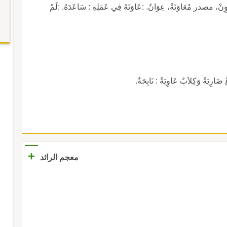
مصدر مُعَاوَنَةٌ، عِوَانٌ. :عَاوَنَهُ فِي عَمَلِهِ : سَاعَدَهُ. :لَمْ
ةٌ وَكِلاَبٌ عَاوِيَةٌ : نَابِحَةٌ.
+
معجم الرائد