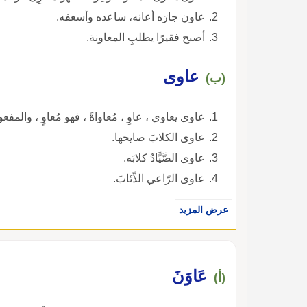
عاون جارَه أعانه، ساعده وأسعفه.
أصبح فقيرًا يطلبِ المعاونة.
عاوى
(ب)
عاوى يعاوي ، عاوِ ، مُعاواةً ، فهو مُعاوٍ ، والمفع
عاوى الكلابَ صايحها.
عاوى الصَّيَّادُ كلابَه.
عاوى الرّاعي الذِّئابَ.
عرض المزيد
عَاوَنَ
(أ)