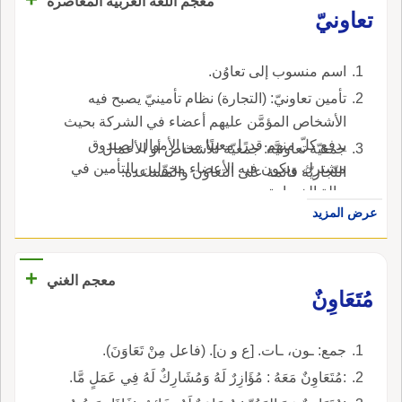
معجم اللغة العربية المعاصرة
تعاونيّ
اسم منسوب إلى تعاوُن.
تأمين تعاونيّ: (التجارة) نظام تأمينيّ يصبح فيه
الأشخاص المؤمَّن عليهم أعضاء في الشركة بحيث
يدفع كلّ منهم قدرًا معينًا من الأموال لصندوق
جمعيّة تعاونيَّة: جمعيّة للأشخاص أو الأعمال
مشترك ويكون فيه الأعضاء مخوّلين بالتأمين في
التّجاريّة قائمة على التعاون والمساعدة.
حالة الخسارة.
عرض المزيد
+
معجم الغني
مُتَعَاوِنٌ
جمع: ـون، ـات. [ع و ن]. (فاعل مِنْ تَعَاوَنَ).
:مُتَعَاوِنٌ مَعَهُ : مُؤَازِرٌ لَهُ وَمُشَارِكٌ لَهُ فِي عَمَلٍ مَّا.