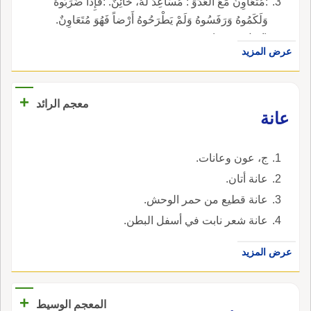
:مُتَعَاوِنٌ مَعَ العَدُوِّ : مُسَاعِدٌ لَهُ، خَائِنٌ. :فَإِذَا ضَرَبُوهُ
وَلَكَمُوهُ وَرَفَسُوهُ وَلَمْ يَطْرَحُوهُ أَرْضاً فَهُوَ مُتَعَاوِنٌ.
(إميل حبيبي).
عرض المزيد
+
معجم الرائد
عانة
ج، عون وعانات.
عانة أتان.
عانة قطيع من حمر الوحش.
عانة شعر نابت في أسفل البطن.
عرض المزيد
+
المعجم الوسيط