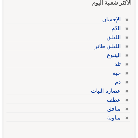
الاكثر شعبية اليوم
الإحسان
الدّم
اللقلق
اللقلق طائر
الينبوع
تلد
جبة
دم
عصارة النبات
عطف
منافق
مناوبة