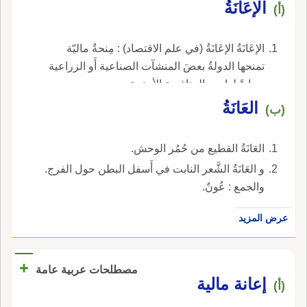
الإعَانَةُ
(أ)
الإعَانَةُ الإعَانَةُ (في علم الاقتصاد) : مِنحةٌ ماليّة
تمنحها الدولةُ بعضَ المنشآت الصناعية أَو الزراعية
حمايةً لها من المنافسة الأجنبية.
العَانَةُ
(ب)
العَانَةُ القطيع من حُمُر الوحش.
و العَانَةُ الشَّعر النابت في أَسفل البطن حول الفرج.
والجمع : عُونٌ.
عرض المزيد
+
مصطلحات عربية عامة
إعانة مالية
(أ)