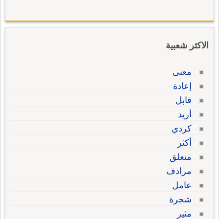
الاكثر شعبية
معنى
إعادة
قابل
أريد
كردي
أكثر
متعلق
مرادف
عامل
شجرة
مثير