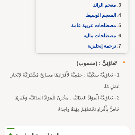
معجم الرائد
المعجم الوسيط
مصطلحات عربية عامة
مصطلحات مالية
ترجمة إنجليزية
تَعَاوُنِيٌّ : (منسوب)
1 - تَعَاوُنِيَّةٌ سَكَنِيَّةٌ : جَمْعِيَّةٌ لأَفْرَادِهَا مصالِحُ مُشْتَرَكَةٌ لإِنْجَازِ
عَمَلٍ مَّا.
2 - تَعَاوُنِيَّةُ الْمَوَادِّ الغِذَائِيَّةِ : مَخْزَنٌ لِلْمَوَادِّ الغِذَائِيَّةِ وَغَيْرِهَا
خَاصٌّ بِأَفْرَادٍ تَجْمَعُهُمْ مِهْنَةٌ وَاحِدَةُ
+