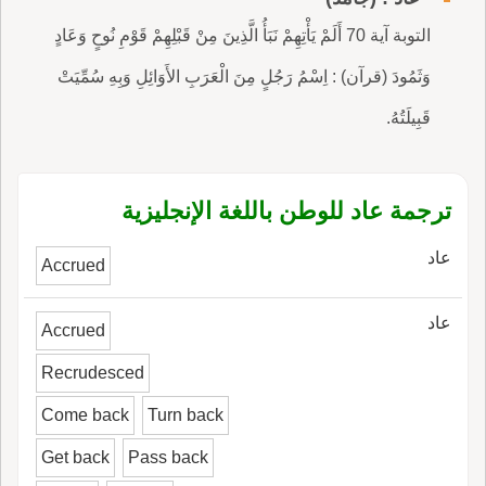
التوبة آية 70 أَلَمْ يَأْتِهِمْ نَبَأُ الَّذِينَ مِنْ قَبْلِهِمْ قَوْمِ نُوحٍ وَعَادٍ
وَثَمُودَ (قرآن) : اِسْمُ رَجُلٍ مِنَ الْعَرَبِ الأَوَائِلِ وَبِهِ سُمِّيَتْ
قَبِيلَتُهُ.
ترجمة عاد للوطن باللغة الإنجليزية
عاد
Accrued
عاد
Accrued
Recrudesced
Come back
Turn back
Get back
Pass back