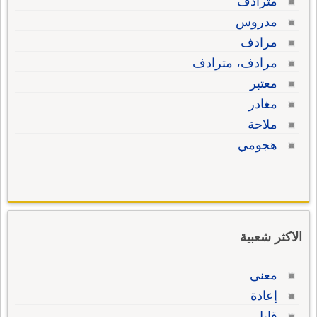
مترادف
مدروس
مرادف
مرادف، مترادف
معتبر
مغادر
ملاحة
هجومي
الاكثر شعبية
معنى
إعادة
قابل