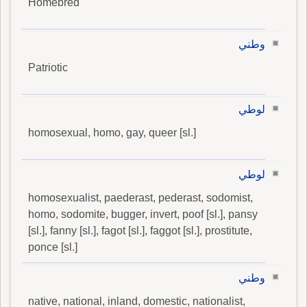
Homebred
وطني
Patriotic
لوطي
homosexual, homo, gay, queer [sl.]
لوطي
homosexualist, paederast, pederast, sodomist,
homo, sodomite, bugger, invert, poof [sl.], pansy
[sl.], fanny [sl.], fagot [sl.], faggot [sl.], prostitute,
ponce [sl.]
وطني
native, national, inland, domestic, nationalist,