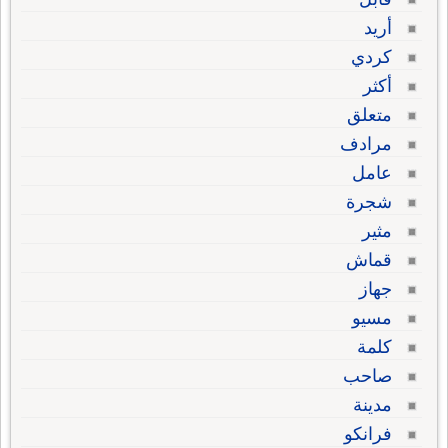
أريد
كردي
أكثر
متعلق
مرادف
عامل
شجرة
مثير
قماش
جهاز
مسيو
كلمة
صاحب
مدينة
فرانكو