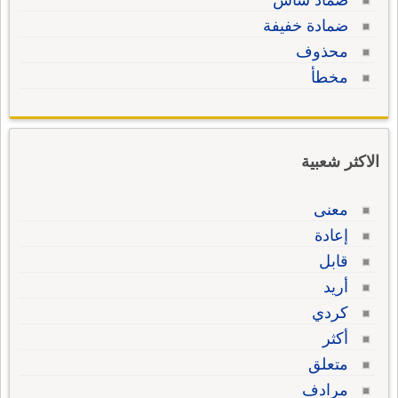
ضماد شاش
ضمادة خفيفة
محذوف
مخطأ
الاكثر شعبية
معنى
إعادة
قابل
أريد
كردي
أكثر
متعلق
مرادف