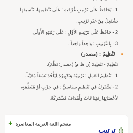
1 - يُحَافِظُ عَلَى تَرْتِيبِ غُرْفَتِهِ : عَلَى تَنْظِيمِهَا، تَنْسِيقِهَا.
يَشْتَغِلُ مِنْ غَيْرِ تَرْتِيبٍ.
2 - حَافَظَ عَلَى تَرْتِيبِهِ الأَوَّلِ : عَلَى رُتْبَتِهِ الأُولَى.
3 - بِالتَّرْتِيبِ : وَاحِداً وَاحِداً .
تَنْظِيمٌ : (مصدر)
تَنْظِيمٌ - تَنْظِيمٌ [ن ظ م] (مصدر: نَظَّمَ).
1 - تَنْظِيمُ العَمَلِ : تَرْتِيبُهُ وَتَدْبِيرُهُ لِيَأْخُذَ نَسَقاً مُعَيَّناً.
2 - يَشْتَرِكُ فِي تَنْظِيمٍ سِيَاسِيٍّ : فِي حِزْبٍ أوْ مُنَظَّمَةٍ،
لأعْضَائِهَا اِقتِنَاعَاتٌ وَأَهْدَافٌ مُشْتَرَكَةٌ.
+
معجم اللغة العربية المعاصرة
ترتيب
(أ)