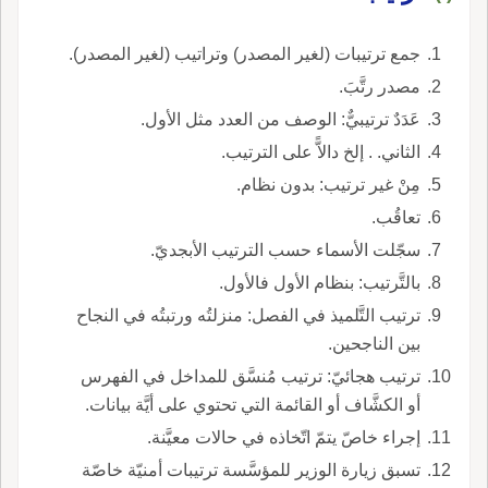
جمع ترتيبات (لغير المصدر) وتراتيب (لغير المصدر).
مصدر رتَّبَ.
عَدَدٌ ترتيبيٌّ: الوصف من العدد مثل الأول.
الثاني. . إلخ دالاًّ على الترتيب.
مِنْ غير ترتيب: بدون نظام.
تعاقُب.
سجّلت الأسماء حسب الترتيب الأبجديّ.
بالتَّرتيب: بنظام الأول فالأول.
ترتيب التَّلميذ في الفصل: منزلتُه ورتبتُه في النجاح
بين الناجحين.
ترتيب هجائيّ: ترتيب مُنسَّق للمداخل في الفهرس
أو الكشَّاف أو القائمة التي تحتوي على أيَّة بيانات.
إجراء خاصّ يتمّ اتّخاذه في حالات معيَّنة.
تسبق زيارة الوزير للمؤسَّسة ترتيبات أمنيّة خاصّة