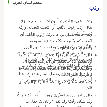
+
معجم لسان العرب
رتب
رَتَبَ الشيءُ يَرْتُبُ رتُوباً، وتَرَتَّبَ: ثبت فلم يتحرّك
يقال: رَتَبَ رُتُوبَ الكَعْبِ أَي انْتَصَبَ انْتِصابَه؛ ورَتَّبَه
تَرتِـيباً: أَثْبَتَه.
وفي حديث لقمان بن عاد: رَتَبَ رُتُوبَ الكَعْبِ أَيْ
انْتَصَب كما يَنْتَصِبُ الكَعْبُ إِذا رَمَيْتَه، وصفه
بالشَّهامةِ وحِدَّةِ النَّفْس؛ ومنه حديث ابن الزبير،
وأَمْرٌ راتِبٌ أَي دارٌّ ثابِت.
رضي اللّه عنهما: كان يُصَلّي ف المسجدِ <ص:410
قال اب جني: يقال ما زِلْتُ على هذا راتِـباً وراتِـماً
الحرام، وأَحجارُ الـمَنْجَنِـيقِ تَمُرُّ على أُذُنِه، وما
أَي مُقيماً؛ قال فالظاهر من أَمر هذه الميم، أَن
يَلْتَفِتُ، كأَنه كَعْبٌ راتِبٌ وعَيْشٌ راتِبٌ: ثابِتٌ دائمٌ.
تكون بدلاً من الباءِ، لأَنه لم يُسمع في هذا الموضع
والتُّرْتُبُ والتُّرْتَبُ كلُّه: الشيءُ الـمُقِـيم الثابِتُ
رَتَمَ، مثل رَتَب؛ قال: وتحتمل الميم عندي في هذا
والتُّرْتُبُ: الأَمْرُ الثابِتُ.
أَن تكون أَصلاً، غير بدل من الرَّتِـيمَة، وسيأْتي
وأَمْرٌ تُرْتَبٌ، على تُفْعَلٍ، بضم التاء وفتح العين، أَي
ذكرها.
ثابت.
قال زيادة ابن زيد العُذْرِيّ، وهو ابن أُخْت هُدْبةَ مَلَكْنا
ولَمْ نُمْلَكْ، وقُدْنا ولَمْ نُقَدْ، * وكان لنَا حَقّاً، على