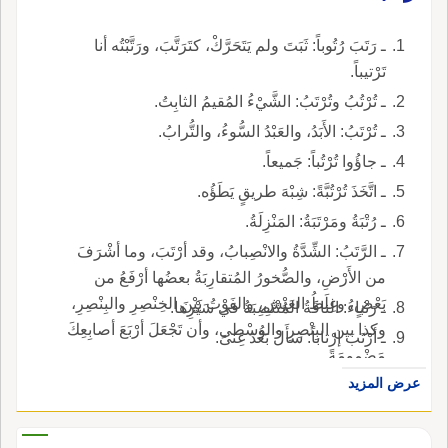
ـ رَتَبَ رُتُوباً: ثَبَتَ ولم يَتَحَرَّكْ، كتَرَتَّبَ، ورَتَّبْتُه أنا
تَرْتيباً.
ـ تُرْتُبُ وتُرْتَبُ: الشَّيْءُ المُقيمُ الثابِتُ.
ـ تُرْتَبُ: الأَبَدُ، والعَبْدُ السُّوءُ، والتُّرابُ.
ـ جاؤُوا تُرْتُباً: جَميعاً.
ـ اتَّخَذَ تُرْتُبَّةً: شِبْهَ طريقٍ يَطَؤُه.
ـ رُتْبَةُ ومَرْتَبَةُ: المَنْزِلَةُ.
ـ الرَّتَبُ: الشِّدَّةُ والانْصِبابُ، وقد أرْتَبَ، وما أشْرَفَ
من الأَرْضِ، والصُّخورُ المُتقارِبَةُ بعضُها أرْفَعُ من
بَعْضٍ، وغِلَظُ العَيْشِ، والفَوْتُ بَيْنَ الخِنْصِرِ والبِنْصِرِ،
ـ رَتْباءُ: الناقَةُ المُنْتَصِبَةُ في سَيْرِها.
وكذا بين البِنْصِرِ والوُسْطى، وأن تَجْعَلَ أرْبَعَ أصابِعِكَ
ـ أرْتَبَ إرْتاباً: سَأَلَ بَعْدَ غِنىً.
مَضْمومَةً.
عرض المزيد