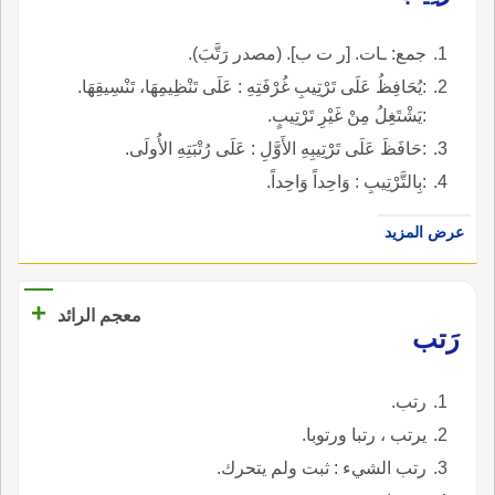
جمع: ـات. [ر ت ب]. (مصدر رَتَّبَ).
:يُحَافِظُ عَلَى تَرْتِيبِ غُرْفَتِهِ : عَلَى تَنْظِيمِهَا، تَنْسِيقِهَا.
:يَشْتَغِلُ مِنْ غَيْرِ تَرْتِيبٍ.
:حَافَظَ عَلَى تَرْتِيبِهِ الأَوَّلِ : عَلَى رُتْبَتِهِ الأُولَى.
:بِالتَّرْتِيبِ : وَاحِداً وَاحِداً.
عرض المزيد
+
معجم الرائد
رَتب
رتب.
يرتب ، رتبا ورتوبا.
رتب الشيء : ثبت ولم يتحرك.