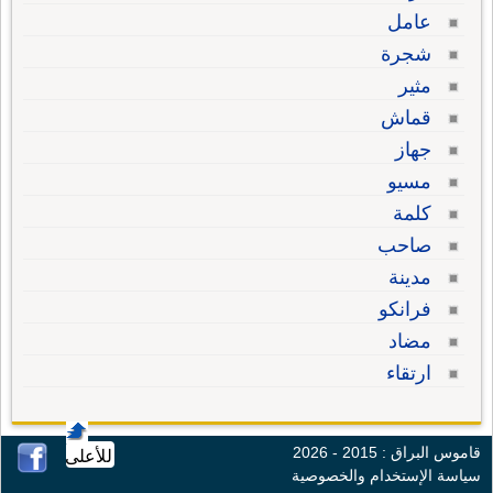
عامل
شجرة
مثير
قماش
جهاز
مسيو
كلمة
صاحب
مدينة
فرانكو
مضاد
ارتقاء
قاموس البراق : 2015 - 2026
للأعلى
سياسة الإستخدام والخصوصية