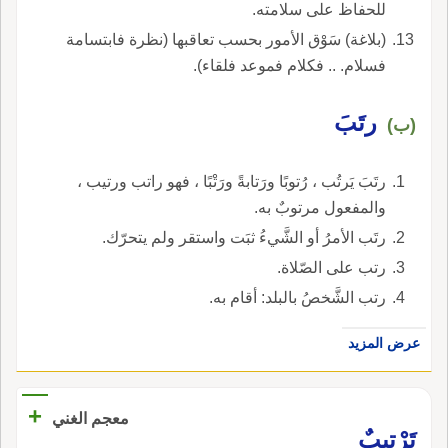
للحفاظ على سلامته.
(بلاغة) سَوْق الأمور بحسب تعاقبها (نظرة فابتسامة
فسلام. .. فكلام فموعد فلقاء).
رتَبَ
(ب)
رتَبَ يَرتُب ، رُتوبًا ورَتابةً ورَتْبًا ، فهو راتب ورتيب ،
والمفعول مرتوبٌ به.
رتَب الأمرُ أو الشَّيءُ ثبَت واستقر ولم يتحرّك.
رتب على الصّلاة.
رتب الشَّخصُ بالبلد: أقام به.
عرض المزيد
+
معجم الغني
تَرْتِيبٌ