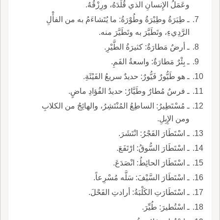
وعَمَلُ الإِنسانِ الذي قُلِّدَهُ، ورِزْقُهُ.
ـ طِيَرَةُ وطِيْرَةُ وطُوْرَةُ: ما يُتَشاءَمُ به من الفأْلِ
الرَّدِيءِ، وتَطَيَّرَ به وتَطَيَّرَ منه.
ـ أرضٌ مَطارَةٌ: كثيرَةُ الطَّيْرِ.
ـ بِئْرٌ مَطارَةٌ: واسعةُ الفَمِ.
ـ هو طَيُّورٌ فَيُّورٌ: حديدٌ سريعُ الفَيْئَةِ.
ـ فرسٌ مُطارٌ وطَيَّارٌ: حديدُ الفُؤادِ ماضٍ.
ـ مُسْتَطِيرُ: الساطِعُ المُنْتَشِرُ، والهائِجُ من الكلابِ
ومن الإِبِلِ.
ـ اسْتَطَارَ الفَجْرُ: انْتَشَرَ.
ـ اسْتَطَارَ السُّوقُ: ارْتَفَعَ.
ـ اسْتَطَارَ الحائِطُ: انْصَدَعَ.
ـ اسْتَطَارَ السَّيْفَ: سَلَّه مُسْرِعاً.
ـ اسْتَطَارَتِ الكَلْبَةُ: أرادتِ الفَحْلَ.
ـ اسْتُطيرَ: طُيِّرَ.