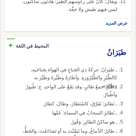
ويقال: كأَنَّ على رءُوسهم الطير: هادئون ساكنون،
ليس فيهم طيش ولا خفَّة.
عرض المزيد
+
المحيط في اللغة
طيَرَانُ
ـ طيَرَانُ: حركةُ ذي الجَناحِ في الهَواءِ بِجَناحَيهِ،
كالطَّيْرِ والطَّيْرُورَةِ. وأطارَهُ وطَيَّرهُ وطَيَّرَ به
وطايَرَه.
ـ طَيْرُ: جمعُ طائرٍ، وقد يَقَعُ على الواحدِ، ج: طُيورٌ
وأطْيارٌ.
ـ تَطايَرَ: تَفَرَّقَ، كاسْتَطارَ، وطالَ، كطارَ.
ـ تَطايَرَ السحابُ في السماءِ: عَمَّها.
ـ هو ساكنُ الطائِرِ: وَقُورٌ.
ـ طائِرُ: الدِّماغُ، وما تَيَمَّنْتَ به أو تَشاءَمْتَ، والحَظُّ،