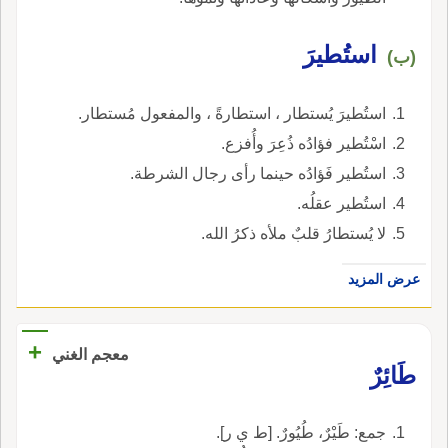
استُطيرَ
(ب)
استُطيرَ يُستطار ، استطارةً ، والمفعول مُستطار.
اسْتُطير فؤادُه ذُعِرَ وأُفزع.
استُطير فَؤادُه حينما رأى رجال الشرطة.
استُطير عقلُه.
لا يُستطارُ قلبٌ ملأه ذكرُ الله.
عرض المزيد
+
معجم الغني
طَائِرٌ
جمع: طَيْرٌ، طُيُورٌ. [ط ي ر].