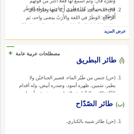
وَطَرُه قال: ولم أَسمع لها فعلاً أَكثر من قولهم
قضيت من أَمر كذا وَطَرِي أَ حاجتي، وجمع الوَطَرِ
قال الله تعالى: فلما قَضَى زَيْدٌ منها وَطَراً؛ قال
أَوْطارٌ.
الزجاج: الوَطَرُ في اللغة والأَرَبُ بمعنى واحد، ثم
قال: قا الخليل الوَطَرُ كل حاجة يكون لك فيها هِمَّةٌ،
عرض المزيد
فإِذا بلغها البالغ قيل قضى وَطَرَه وأَرَبَهُ، ولا يبنى
منه فعل.
+
مصطلحات عربية عامة
طائر البطريق
(أ)
(حن) جنس من طَيْر الماء، قصير الجناحَيْن ولا
يطير، سَمين، ظهره أسود، وصدره أبيض، وله أقدام
كفّيَّة تكيّفت للسِّباحة والغطس، يعيش في أسراب،
ويكثر في الأصقاع الجنوبيَّة.
طائر الصّدّاح
(ب)
(حن) طائر شبيه بالكناري.