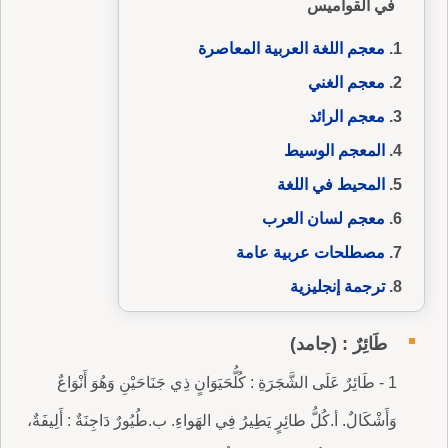
في القواميس
معجم اللغة العربية المعاصرة
معجم الغني
معجم الرائد
المعجم الوسيط
المحيط في اللغة
معجم لسان العرب
مصطلحات عربية عامة
ترجمة إنجليزية
طَائِرٌ : (جامد)
1 - طَائِرٌ عَلَى الشَّجَرَةِ : كُلُّحَيَوَانٍ ذِي جَنَاحَيْنِ وَهُوَ أَنْوَاعٌ
وَأَشْكَالٌ. أ.كُلُّ طائِرٍ يَطِيرُ فِي الهَواءِ. ب.طُيُورٌ دَاجِنَةٌ : أَلِيفَةٌ،