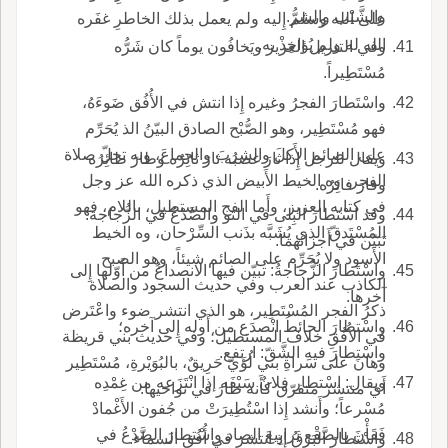
والشَّيْب والشرُّ.
على الله وسلم إِليه ولم يعمل بذلك الخاطرِ غفَره
الله له ولم يُؤاخِذْ به.
وفي التنزيل العزيز ويَخافُون يوماً كان شَرُّه
مُسْتَطِيراً.
واسْتَطارَ الفجرُ وغيره إِذا انتش في الأُفُق ضَوءَهُ،
فهو مُسْتَطِير، وهو الصُّبْح الصادق البيّنُ الذ يُحَرِّم
على الصائم الأَكلَ والشربَ والجماعَ، وبه تحلّ صلاة
ويقال للرجل إِذا ثارَ غضبُه ثارَ ثائِرُه وطارَ طائِرُه
الفجر، وه الخيط الأَبيض الذي ذكره الله عز وجل
وفارَ فائِرُه.
في كتابه العزيز، وأَما الفج المستطيل، باللام، فهو
وقد اسْتطارَ البِلى في الثو والصَّدْعُ في الزُّجاجة:
المُسْتَدقّ الذي يُشَبَّه بذَنب السِّرْحان، وه الخيط
تَبَيّن في أَجزائهما.
الأَسود ولا يُحَرِّم على الصائم شيئاً، وهو الصبح
واسْتَطارَ الزُّجاجةُ: تبيّن فيها الانصداعُ من أَوّلها إِلى
الكاذب عند العرب وفي حديث السجود والصلاة
آخرها.
ذكرُ الفجر المُسْتَطِير، هو الذي انتشر ضوء واعْتَرض
واسْتطارَ الحائطُ انْصدَع من أَوله إِلى آخره؛
في الأُفُقِ خلاف المستطيل؛ وفي حديث بني قريظة
واسْتطارَ فيه الشَّقّ: ارتفع.
وهانَ على سَراةِ بني لُؤَيّ حَرِيقٌ، بالبُوَيْرةِ، مُسْتَطِير
ويقال: اسْتطار فلانٌ سَيْفَه إذا انْتَزَعه من غِمْدِه
أَي منتشر متفرّق كأَنه طارَ في نواحيها.
مُسْرعاً؛ وأَنشد إِذا اسْتُطِيرَتْ من جُفون الأَغْمادْ
فَقَأْنَ بالصَّقْع يَرابِيعَ الصاد واسْتطارَ الصَّدْعُ في
واسْتطارَ البَرْقُ إِذ انتشر في أُفُقِ السماء.