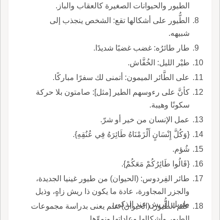
الطيور والحيوانات الصغيرة كالعقاب والباز.
الطُّيور على أشكالها تقع: الشخص ينجذب إلى
شبيهه.
طار طائرُه: غضب غضبًا شديدًا.
طيْر الليل: الخُفَّاش.
على الطَّائر الميمون: أتمنى لك سفرًا مباركًا.
كأنَّ على رءوسهم الطير [مثل]: صامتون بلا حركة
سكونًا وهيبة.
عمل الإنسان من خير أو شرّ.
{وَكُلَّ إِنْسَانٍ أَلْزَمْنَاهُ طَائِرَهُ فِي عُنُقِهِ}.
شُؤم.
{قَالُوا طَائِرُكُمْ مَعَكُمْ}.
طائر الفِردوس: (الحيوان) من طيور غينيا الجديدة،
والجزر المجاورة، عادة ما يكون ذا ريش زاهٍ، وذيل
طويل الريش عند الذكور.
علم الطُّيور: (الحيوان) علم يعنى بدراسة مجموعات
الطيور وأشكالها وعاداتها ونموِّها.