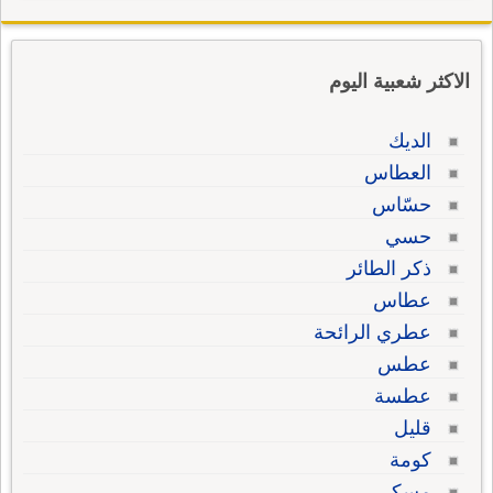
الاكثر شعبية اليوم
الديك
العطاس
حسّاس
حسي
ذكر الطائر
عطاس
عطري الرائحة
عطس
عطسة
قليل
كومة
مسكي