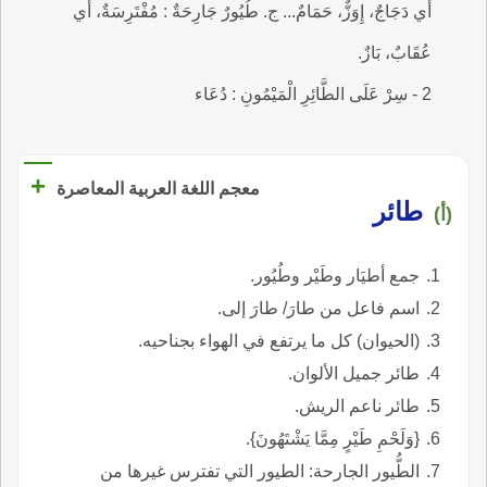
أي دَجَاجٌ، إِوَزٌّ، حَمَامٌ... ج. طُيُورٌ جَارِحَةٌ : مُفْتَرِسَةٌ، أي
عُقَابٌ، بَازٌ.
2 - سِرْ عَلَى الطَّائِرِ الْمَيْمُونِ : دُعَاء
+
معجم اللغة العربية المعاصرة
طائر
(أ)
جمع أطيَار وطَيْر وطُيُور.
اسم فاعل من طارَ/ طارَ إلى.
(الحيوان) كل ما يرتفع في الهواء بجناحيه.
طائر جميل الألوان.
طائر ناعم الريش.
{وَلَحْمِ طَيْرٍ مِمَّا يَشْتَهُونَ}.
الطُّيور الجارحة: الطيور التي تفترس غيرها من