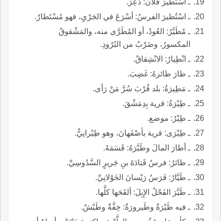
ـ اسْتُطيرَ فلان: ذُعِرَ.
ـ اسْتُطيرَ الفرسُ: أسْرَعَ في الجَرْيِ، فهو مُسْتَطارٌ.
ـ مُطَيَّرُ: العُودُ، أو المُطَرَّى منه، والمَشْقوقُ
المكسورُ، وضَرْبٌ من البُرُودِ.
ـ انْطِيارُ: الانْشِقاقُ.
ـ طارَ طائرهُ: غَضِبَ.
ـ مَطِيرَةُ: بلد قُرْبَ سُرَّ مَنْ رَأى.
ـ طِيْرَةُ: قرية بِدِمَشْقَ.
ـ طِيْرُ: موضع.
ـ طِيْرَى: قرية بأصْفَهانَ، وهو طِيْرانِيٌّ.
ـ أطارَ المالَ وطَيَّرَهُ: قَسَمَهُ.
ـ طائرُ: فرسُ قَتادَةَ بنِ جَريرٍ السَّدُوسِيِّ.
ـ طَيَّارُ: فَرَسُ رَيْسانَ الخَوْلانِيِّ.
ـ طَيَّرَ الفَحْلُ الإِبِلَ: ألقَحَها كلَّها.
ـ فيه طَيْرَةٌ وطَيرورَةٌ: خِفَّةٌ وطَيْشٌ.