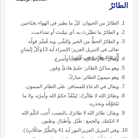
الطائرُ
الطائرُ من الحيوان: كلُ ما يطير في الهواء بجَنَاحين.
و الطائرُ ما تطيَّرتَ به، أي تيمَّنتَ أَو تشاءَمت.
و الطائرُ الحظُّ من الخير والشِّر، وبه فُسِّرَ قولُه
تعالى في التنزيل العزيز: الإسراء آية 13وَكُلَّ إِنْسَانٍ
أَلْزَمْنَاهُ طَائِرَهُ فِي عُنُقِهِ) ).
ويقال: طار طائرُه: غَضِبَ وأَسرع.
وهو ساكنُ الطائر: حليمٌ هادئٌ وقور.
وهو ميمونُ الطائر: مباركٌ.
ويقال في الدعاءِ للمسافر: على الطائر الميمون.
وطائرُ الله لا طائُرك: لِيَنْفُذْ حكمُ الله وأَمرُه، ولا ما
تَتَخَوَّفُه وتحذره.
ويقال: طائرَ الله لا طائرَك بالنصب: أُحِب حُكْمَ الله
لا حُكمَك. والجمع : طَيْرٌ، وأَطيارٌ، وطيور.
وفي التنزيل العزيز:النور آية 41 والطَّيْرُ صَافَّاتٍ) ).