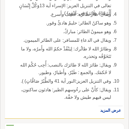
تعالى في التنزيل العزيز: الإسراء آية 13وَكُلَّ إِنْسَانٍ
أَلْزَمْنَاهُ طَائِرَهُ فِي عُنُقِهِ) ).
ويقال: طار طائرُه: غَضِبَ وأَسرع.
وهو ساكنُ الطائر: حليمٌ هادئٌ وقور.
وهو ميمونُ الطائر: مباركٌ.
ويقال في الدعاءِ للمسافر: على الطائر الميمون.
وطائرُ الله لا طائُرك: لِيَنْفُذْ حكمُ الله وأَمرُه، ولا ما
تَتَخَوَّفُه وتحذره.
ويقال: طائرَ الله لا طائرَك بالنصب: أُحِب حُكْمَ الله
لا حُكمَك. والجمع : طَيْرٌ، وأَطيارٌ، وطيور.
وفي التنزيل العزيز:النور آية 41 والطَّيْرُ صَافَّاتٍ) ).
ويقال: كأَنَّ على رءُوسهم الطير: هادئون ساكنون،
ليس فيهم طيش ولا خفَّة.
عرض المزيد