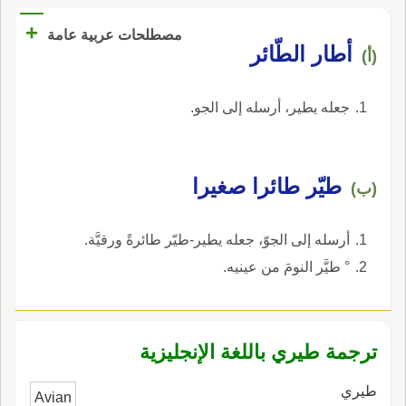
+
مصطلحات عربية عامة
أطار الطّائر
(أ)
جعله يطير، أرسله إلى الجو.
طيّر طائرا صغيرا
(ب)
أرسله إلى الجوّ، جعله يطير-طيّر طائرةً ورقيَّة.
° طيَّر النومَ من عينيه.
ترجمة طيري باللغة الإنجليزية
طيري
Avian