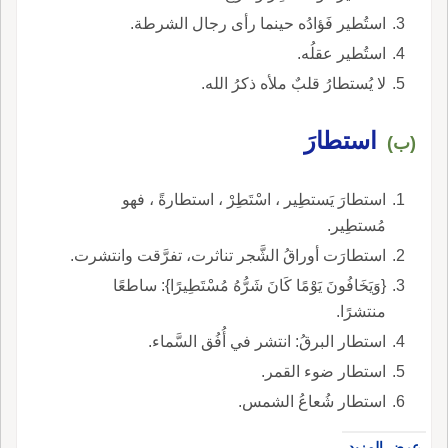
استُطير فَؤادُه حينما رأى رجال الشرطة.
استُطير عقلُه.
لا يُستطارُ قلبٌ ملأه ذكرُ الله.
استطارَ
(ب)
استطارَ يَستطِير ، اسْتَطِرْ ، استطارةً ، فهو
مُستطِير.
استطارَت أوراقُ الشَّجر تناثرت، تفرَّقت وانتشرت.
{وَيَخَافُونَ يَوْمًا كَانَ شَرُّهُ مُسْتَطِيرًا}: ساطعًا
منتشرًا.
استطار البرقُ: انتشر في أُفُق السَّماء.
استطار ضوء القمر.
استطار شُعاعُ الشمس.
عرض المزيد