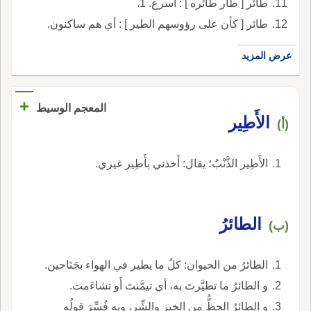
طائر [ طار طائره ] : أسرع. 1.
طائر [ كأن على رؤوسهم الطير ] : أي هم ساكنون.
عرض المزيد
+
المعجم الوسيط
الأَطِير
(أ)
الأَطِير الذَّنْبُ؛ يقال: أَخذني بأَطِير غيري.
الطائرُ
(ب)
الطائرُ من الحيوان: كلُ ما يطير في الهواء بجَنَاحين.
و الطائرُ ما تطيَّرتَ به، أي تيمَّنتَ أَو تشاءَمت.
و الطائرُ الحظُّ من الخير والشِّر، وبه فُسِّرَ قولُه