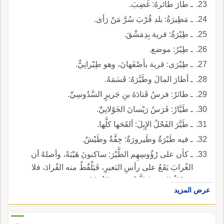
ـ طارَ طائرهُ: غَضِبَ.
ـ مَطِيرَةُ: بلد قُرْبَ سُرَّ مَنْ رَأى.
ـ طِيْرَةُ: قرية بِدِمَشْقَ.
ـ طِيْرُ: موضع.
ـ طِيْرَى: قرية بأصْفَهانَ، وهو طِيْرانِيٌّ.
ـ أطارَ المالَ وطَيَّرَهُ: قَسَمَهُ.
ـ طائرُ: فرسُ قَتادَةَ بنِ جَريرٍ السَّدُوسِيِّ.
ـ طَيَّارُ: فَرَسُ رَيْسانَ الخَوْلانِيِّ.
ـ طَيَّرَ الفَحْلُ الإِبِلَ: ألقَحَها كلَّها.
ـ فيه طَيْرَةٌ وطَيرورَةٌ: خِفَّةٌ وطَيْشٌ.
ـ كأن على رُؤُوسِهِم الطَّيْرَ: ساكنونَ هَيْبَةً، وأصلهُ أن
الغُرابَ يَقَعُ على رأسِ البَعيرِ، فَيَلْقُطُ منه القُرادَ، فلا
يَتَحَرَّكُ البَعيرُ لئلاَّ يَنْفِرَ عنه الغُرابُ.
عرض المزيد