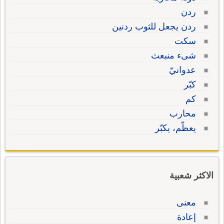
ردن
ردن يجعل للثوب ردنين
سكت
شىء منبعث
عدوانيّ
كبّر
كم
محارب
يعظّم، يكبّر
الاكثر شعبية
معنى
إعادة