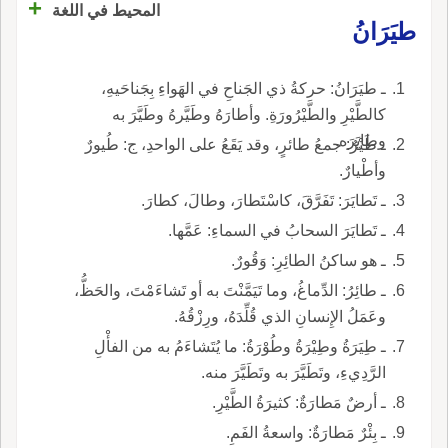
+
المحيط في اللغة
طيَرَانُ
ـ طيَرَانُ: حركةُ ذي الجَناحِ في الهَواءِ بِجَناحَيهِ،
كالطَّيْرِ والطَّيْرُورَةِ. وأطارَهُ وطَيَّرهُ وطَيَّرَ به
وطايَرَه.
ـ طَيْرُ: جمعُ طائرٍ، وقد يَقَعُ على الواحدِ، ج: طُيورٌ
وأطْيارٌ.
ـ تَطايَرَ: تَفَرَّقَ، كاسْتَطارَ، وطالَ، كطارَ.
ـ تَطايَرَ السحابُ في السماءِ: عَمَّها.
ـ هو ساكنُ الطائِرِ: وَقُورٌ.
ـ طائِرُ: الدِّماغُ، وما تَيَمَّنْتَ به أو تَشاءَمْتَ، والحَظُّ،
وعَمَلُ الإِنسانِ الذي قُلِّدَهُ، ورِزْقُهُ.
ـ طِيَرَةُ وطِيْرَةُ وطُوْرَةُ: ما يُتَشاءَمُ به من الفأْلِ
الرَّدِيءِ، وتَطَيَّرَ به وتَطَيَّرَ منه.
ـ أرضٌ مَطارَةٌ: كثيرَةُ الطَّيْرِ.
ـ بِئْرٌ مَطارَةٌ: واسعةُ الفَمِ.