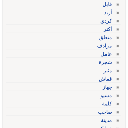
قابل
أريد
كردي
أكثر
متعلق
مرادف
عامل
شجرة
مثير
قماش
جهاز
مسيو
كلمة
صاحب
مدينة