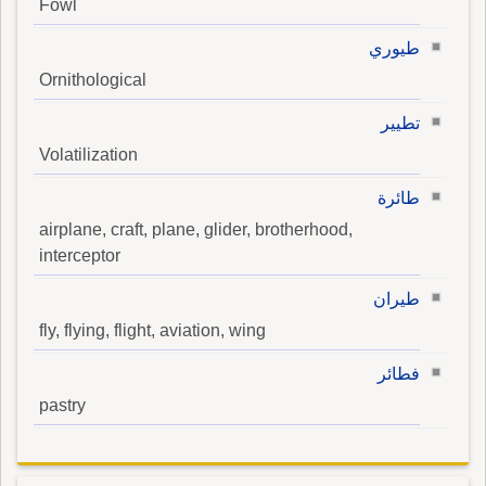
Fowl
طيوري
Ornithological
تطيير
Volatilization
طائرة
airplane, craft, plane, glider, brotherhood,
interceptor
طيران
fly, flying, flight, aviation, wing
فطائر
pastry