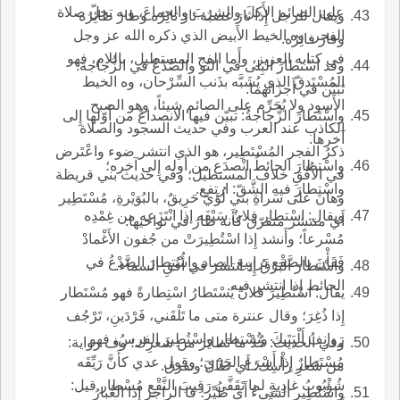
على الصائم الأَكلَ والشربَ والجماعَ، وبه تحلّ صلاة
ويقال للرجل إِذا ثارَ غضبُه ثارَ ثائِرُه وطارَ طائِرُه
الفجر، وه الخيط الأَبيض الذي ذكره الله عز وجل
وفارَ فائِرُه.
في كتابه العزيز، وأَما الفج المستطيل، باللام، فهو
وقد اسْتطارَ البِلى في الثو والصَّدْعُ في الزُّجاجة:
المُسْتَدقّ الذي يُشَبَّه بذَنب السِّرْحان، وه الخيط
تَبَيّن في أَجزائهما.
الأَسود ولا يُحَرِّم على الصائم شيئاً، وهو الصبح
واسْتَطارَ الزُّجاجةُ: تبيّن فيها الانصداعُ من أَوّلها إِلى
الكاذب عند العرب وفي حديث السجود والصلاة
آخرها.
ذكرُ الفجر المُسْتَطِير، هو الذي انتشر ضوء واعْتَرض
واسْتطارَ الحائطُ انْصدَع من أَوله إِلى آخره؛
في الأُفُقِ خلاف المستطيل؛ وفي حديث بني قريظة
واسْتطارَ فيه الشَّقّ: ارتفع.
وهانَ على سَراةِ بني لُؤَيّ حَرِيقٌ، بالبُوَيْرةِ، مُسْتَطِير
ويقال: اسْتطار فلانٌ سَيْفَه إذا انْتَزَعه من غِمْدِه
أَي منتشر متفرّق كأَنه طارَ في نواحيها.
مُسْرعاً؛ وأَنشد إِذا اسْتُطِيرَتْ من جُفون الأَغْمادْ
فَقَأْنَ بالصَّقْع يَرابِيعَ الصاد واسْتطارَ الصَّدْعُ في
واسْتطارَ البَرْقُ إِذ انتشر في أُفُقِ السماء.
الحائط إِذا انتشر فيه.
يقال: اسْتُطِيرَ فلانٌ يُسْتَطارُ اسْتِطارةً فهو مُسْتَطار
إِذا ذُغِرَ؛ وقال عنترة متى ما تَلْقَني، فَرْدَينِ، تَرْجُف
رَوانِفُ أَلْيَتَيكَ وتُسْتطار واسْتُطِير الفرسُ، فهو
وفي الحديث: خُذْ ما تَطايَرَ من شَعرِك؛ وف رواية:
مُسْتَطارٌ إِذا أَسْرَع الجَرْيَ؛ وقول عدي كأَنَّ رَيِّقَه
من شَعرِ رأْسِك؛ أَي طال وتفرق.
شُؤْبُوبُ غادِيةٍ لما تَقَفَّى رَقِيبَ النَّقْعِ مُسْطار قيل:
واسْتُطِير الشيءُ أَي طُيِّر؛ قا الراجز إِذا الغُبارُ