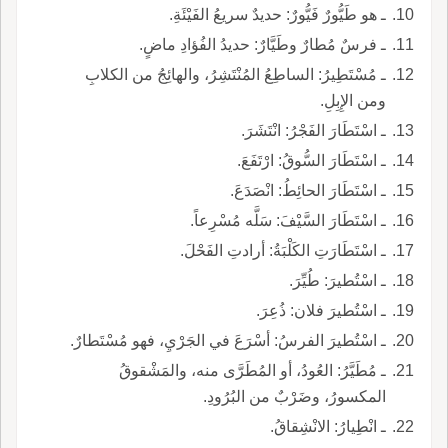
ـ هو طَيُّورٌ فَيُّورٌ: حديدٌ سريعُ الفَيْئَةِ.
ـ فرسٌ مُطارٌ وطَيَّارٌ: حديدُ الفُؤادِ ماضٍ.
ـ مُسْتَطِيرُ: الساطِعُ المُنْتَشِرُ، والهائِجُ من الكلابِ
ومن الإِبِلِ.
ـ اسْتَطَارَ الفَجْرُ: انْتَشَرَ.
ـ اسْتَطَارَ السُّوقُ: ارْتَفَعَ.
ـ اسْتَطَارَ الحائِطُ: انْصَدَعَ.
ـ اسْتَطَارَ السَّيْفَ: سَلَّه مُسْرِعاً.
ـ اسْتَطَارَتِ الكَلْبَةُ: أرادتِ الفَحْلَ.
ـ اسْتُطيرَ: طُيِّرَ.
ـ اسْتُطيرَ فلان: ذُعِرَ.
ـ اسْتُطيرَ الفرسُ: أسْرَعَ في الجَرْيِ، فهو مُسْتَطارٌ.
ـ مُطَيَّرُ: العُودُ، أو المُطَرَّى منه، والمَشْقوقُ
المكسورُ، وضَرْبٌ من البُرُودِ.
ـ انْطِيارُ: الانْشِقاقُ.