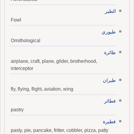
الطير
Fowl
طيوري
Ornithological
طائرة
airplane, craft, plane, glider, brotherhood,
interceptor
طيران
fly, flying, flight, aviation, wing
فطائر
pastry
فطيرة
pasty, pie, pancake, fritter, cobbler, pizza, patty