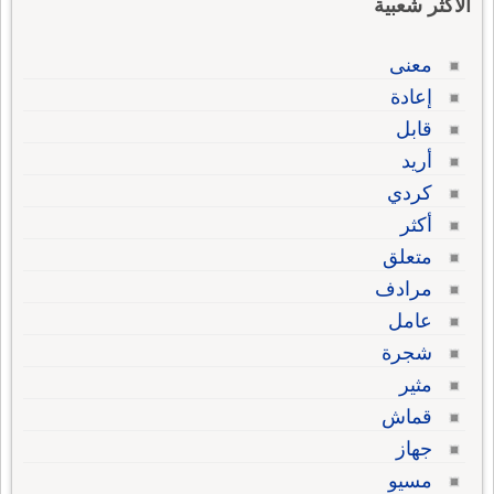
الاكثر شعبية
معنى
إعادة
قابل
أريد
كردي
أكثر
متعلق
مرادف
عامل
شجرة
مثير
قماش
جهاز
مسيو