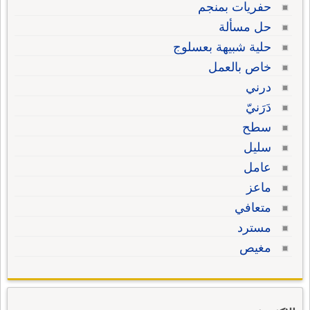
حفريات بمنجم
حل مسألة
حلية شبيهة بعسلوج
خاص بالعمل
درني
دَرَنيّ
سطح
سليل
عامل
ماعز
متعافي
مسترد
مغيص