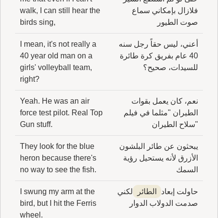
فلازال بإمكاني سماع
walk, I can still hear the
صوت الطيور
birds sing,
أعني، ليس حقاً رجل سنه
I mean, it's not really a
40 عام بفريق كرة طائرة
40 year old man on a
للسيدات، صحيح؟
girls' volleyball team,
right?
نعم، كان يعمل بقوات
Yeah. He was an air
الطيران "مثلما في فيلم
force test pilot. Real Top
"سلاح الطيران
Gun stuff.
يبحثون عن طائر البلشون
They look for the blue
الأزرق لأنه يستحيل رؤية
heron because there's
السمك
no way to see the fish.
حاولت إبعاد
الطائر
لكني
I swung my arm at the
صدمت الدولاب الدوار
bird, but I hit the Ferris
wheel.