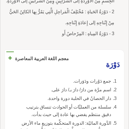
الجِسْمِ مِنَ الأَوْرِدَةِ إلى الشَّرَايِينِ وِمِنَ الشَّرايينِ إلى الأَوْرِدَةِ.
2 - دَوْرَةُ الحَياةِ : مُخْتَلِفُ الْمَراحِلِ الَّتِي يَمُرُّ بِها الكائِنُ الحَيُّ
مِنْ إِنْتاجِهِ إلى إِعادَةِ إِنْتاجِهِ.
3 - دَوْرَةُ المِياهِ : المِرْحاضُ أَو
+
معجم اللغة العربية المعاصرة
دَوْرَة
جمع دَوْرات ودَوَرات.
اسم مرَّة من دارَ/ دارَ بـ/ دارَ على.
دار الحصانُ في الحلبة دورة واحدة.
سلسلة من العمليَّات أو الحوادث تنساق بترتيب
دقيق منتظم يفضي بها عادة إلى حيث بدأت.
الدَّورة المائيّة: الدورة المتحكِّمة بتوزيع ماء الأرض