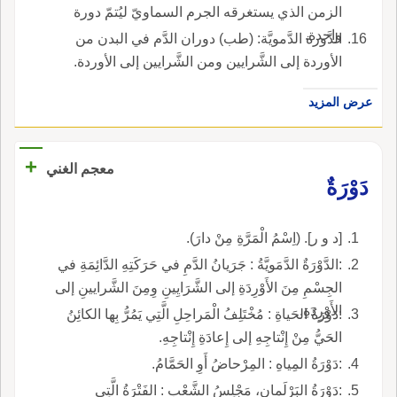
الزمن الذي يستغرقه الجرم السماويّ ليُتمّ دورة
واحدة.
الدَّورة الدَّمويَّة: (طب) دوران الدَّم في البدن من
الأوردة إلى الشَّرايين ومن الشَّرايين إلى الأوردة.
عرض المزيد
+
معجم الغني
دَوْرَةٌ
[د و ر]. (اِسْمُ الْمَرَّةِ مِنْ دارَ).
:الدَّوْرَةٌ الدَّمَويَّةُ : جَرَيانُ الدَّمِ في حَرَكَتِهِ الدَّائِمَةِ في
الجِسْمِ مِنَ الأَوْرِدَةِ إلى الشَّرَايِينِ وِمِنَ الشَّرايينِ إلى
الأَوْرِدَةِ.
:دَوْرَةُ الحَياةِ : مُخْتَلِفُ الْمَراحِلِ الَّتِي يَمُرُّ بِها الكائِنُ
الحَيُّ مِنْ إِنْتاجِهِ إلى إِعادَةِ إِنْتاجِهِ.
:دَوْرَةُ المِياهِ : المِرْحاضُ أَوِ الحَمَّامُ.
:دَوْرَةُ البَرْلَمانِ، مَجْلِسُ الشَّعْبِ : الفَتْرَةُ الَّتِي