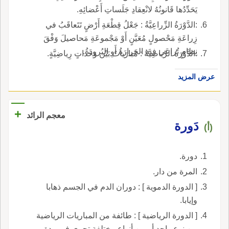
يَحَدِّدُها قَانونُهُ لانْعِقادِ جَلَساتِ أَعْضائِهِ.
:الدَّوْرَةُ الزِّراعِيَّةُ : جَعْلُ قِطْعَةِ أَرْضٍ تَتَعاقَبُ في
زِراعَةِ مَحْصولٍ مُعَيَّنٍ أَوْ مَجْموعَةِ مَحاصيلَ وَفْقَ
نِظامٍ تُراعَى فيهِ الحَرارَةُ أَوِ البُرودَةُ.
:الدَّوْرَةُ الرِّياضِيَّةُ : مُبارَياتٌ بَيْن وَحَداتٍ رِياضِيَّةٍ.
عرض المزيد
+
معجم الرائد
دَورة
(أ)
دورة.
المرة من دار.
[ الدورة الدموية ] : دوران الدم في الجسم ذهابا
وإيابا.
[ الدورة الرياضية ] : طائفة من المباريات الرياضية
من نوع واحد أو من أنواع مختلفة تجري في مدة