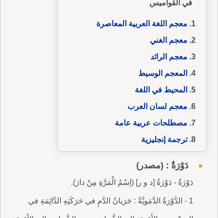
في القواميس
معجم اللغة العربية المعاصرة
معجم الغني
معجم الرائد
المعجم الوسيط
المحيط في اللغة
معجم لسان العرب
مصطلحات عربية عامة
ترجمة إنجليزية
دَوْرَةٌ : (مصدر)
دَوْرَةٌ - دَوْرَةٌ [د و ر] (اِسْمُ الْمَرَّةِ مِنْ دارَ).
1 - الدَّوْرَةٌ الدَّمَويَّةُ : جَرَيانُ الدَّمِ في حَرَكَتِهِ الدَّائِمَةِ في