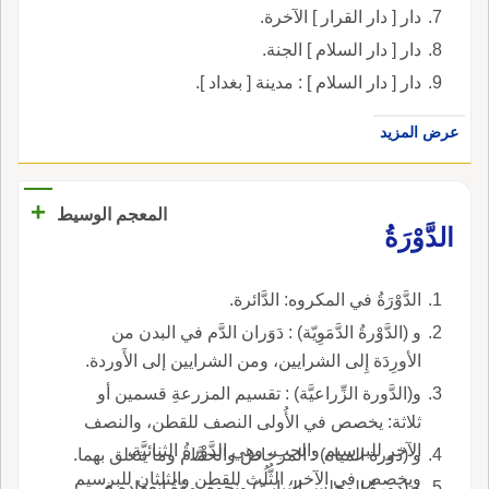
دار [ دار القرار ] الآخرة.
دار [ دار السلام ] الجنة.
دار [ دار السلام ] : مدينة [ بغداد ].
عرض المزيد
+
المعجم الوسيط
الدَّوْرَةُ
الدَّوْرَةُ في المكروه: الدَّائرة.
و (الدَّوْرةُ الدَّمَوِيّة) : دَوَران الدَّم في البدن من
الأورِدَة إِلى الشرايين، ومن الشرايين إلى الأَوردة.
و(الدَّورة الزِّراعيَّة) : تقسيم المزرعةِ قسمين أو
ثلاثة: يخصص في الأُولى النصف للقطن، والنصف
الآخر للبرسيم والحب، وهي الدَّوْرةُ الثنائيَّة،
و (دورة المياه) : المرحاض والحمَّام وما يتعلق بهما.
ويخصص في الآخر، الثُّلُث للقطن والثلثان للبرسيم
و (دورةُ المجلس النيابيّ) ونحوه: مدّةُ انعقاده في