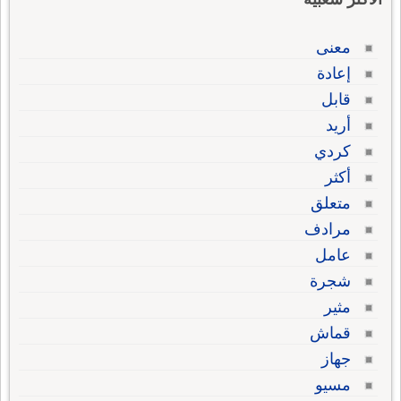
معنى
إعادة
قابل
أريد
كردي
أكثر
متعلق
مرادف
عامل
شجرة
مثير
قماش
جهاز
مسيو