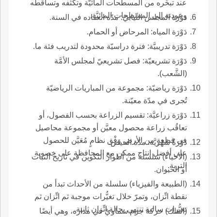
عند تبخُّره من المسطَّحات المائيَّة وتكثُّفه وتساقطه
وعودته إلى المسطحات المائيَّة.
دَوْرَة المجلس النِّيابيّ: مدّة انعقاده في السنة.
دَوْرَة المياه: المرحاض أو الحمام.
دَوْرَة تدريبيَّة: فترة دراسيّة محدودة لتدريب فئة ما.
دَوْرَة تشريعيّة: فصل تشريعيّ لمجلس الأمَّة
(الشَّعب).
دَوْرَة رياضيّة: مجموعة من المباريات الرياضيّة
تُجرى في مدّة معيّنة.
دَوْرَة زراعيَّة: تقسيم الزراعة بحسب الفصول، أو
تعاقُب زراعة محصول معيَّن أو مجموعة محاصيل
في قطعةٍ من الأرض وَفْق نظامٍ مُعَيَّن للحصول
دَوْرَةٌ شَهْريَّة: مدّة الحيض.
على أفضل إنتاج ممكن مع المحافظة على خصوبة
(الأحياء) سلسلة من أطوار التكوين في تاريخ النبات
التربة.
أو الحيوان.
(الطبيعة والفيزياء) سلسلة من الأحداث تبدأ من
نقطة اتِّزان، وتمرّ خلال تغيُّرات موجبة ثم اتِّزان ثم
تغيُّرات سالبة تنتهي بحالة اتِّزان ثانية.
(الفلك) حركة جرم سماويّ في مداره، وهي أيضًا