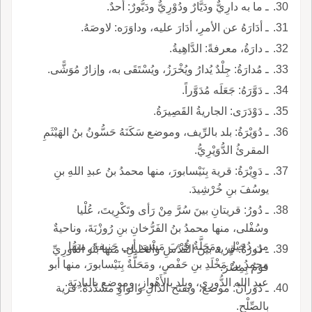
ـ ما به دارِيٌّ ودَيَّارٌ ودُوْرِيٌّ ودَيُّورٌ: أحدٌ.
ـ أدَارَهُ عن الأمرِ، أدَارَ عليه، وداوَرَه: لاوصَهُ.
ـ دارَةُ، معرفةً: الدَّاهِيةُ.
ـ مُدارَةُ: جِلْدٌ يُدارُ ويُخْرَزُ، ويُسْتَقَى به، وإزارٌ مُوَشًّى.
ـ دَوَّرَهُ: جَعَلَه مُدَوَّراً.
ـ دَوْدَرَى: الجاريةُ القَصِيرَةُ.
ـ دُوَيْرَةُ: بلد بالرِّيف، وموضع سَكَنَهُ حَسُّونُ بنُ الهَيْثَمِ
المقرئُ الدُّوَيْرِيُّ.
ـ دَوِيْرَةُ: قرية بِنَيْسابورَ، منها محمدُ بنُ عبدِ اللهِ بنِ
يوسُفَ بنِ خُرْشِيدَ.
ـ دُورُ: قريتانِ بينَ سُرَّ مِنْ رَأى وتَكْرِيتَ، عُلْيا
وسُفْلى، منها محمدُ بنُ الفَرُّخانِ بنِ رُوزْبَةَ، وناحيةٌ
من دُجَيْلٍ، ومَحَلَّةٌ قُرْبَ مَشْهدِ أبي حَنيفةَ، منها
ـ دُورَةُ: قرية بينَ القُدْسِ والخَليلِ، منها بَنُو الدُّورِيِّ
محمدُ بنُ مَخْلَدِ بنِ حَفْصٍ، ومَحَلَّةٌ بِنَيْسابورَ، منها أبو
قومٌ بِمِصْرَ.
عبدِ الله الدُّورِي، وبلد بالأَهْوازِ، وموضع بالبادِيَةِ.
ـ دُورانُ: موضع، وبفتح الدالِ والواوِ مشَدَّدَةً: قرية
بالصِّلْحِ.