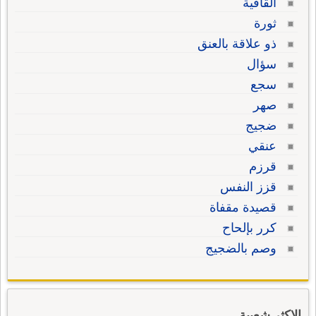
القافية
ثورة
ذو علاقة بالعنق
سؤال
سجع
صهر
ضجيج
عنقي
قرزم
قزز النفس
قصيدة مقفاة
كرر بإلحاح
وصم بالضجيج
الاكثر شعبية