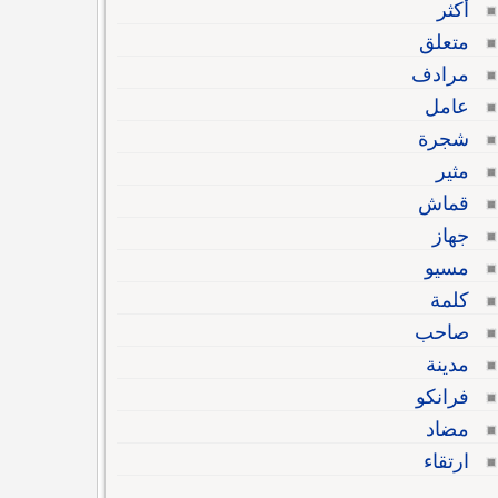
أكثر
متعلق
مرادف
عامل
شجرة
مثير
قماش
جهاز
مسيو
كلمة
صاحب
مدينة
فرانكو
مضاد
ارتقاء