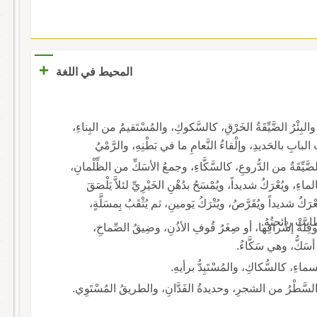
+
المحيط في اللغة
رُ، كالسَّكِّيِّ، ج: سِكاكٌ وسُكُوكٌ، والبِئْرُ الضَّيِّقَةُ الخَرْقِ، كالسَّكوكِ، والمُسْتَقيمُ من البِناءِ،
 البابِ بالحَديدِ، وإلْقاءُ النَّعامِ ما في بَطْنِهِ، والرَّمْيُ
ـ سُكُّ: جُحْرُ العَقْرَبِ والعَنْكَبوتِ، ولُؤْمُ الطَّبْعِ، والضَّيِّقَةُ من الدُّروعِ، كالسَّكَّاءِ، وجمعُ الأسَكِّ من الظِّلْمانِ،
اءِ، ويُعْرَكُ شديداً، ويُمْسَحُ بدُهْنِ الخَيْرِيِّ لئلاَّ يَلْصَقَ
لةً، ثم يُسْحَقُ المِسْكُ ويُلْقَمُه، ويُعْرَكُ شديداً ويُقَرَّصُ، ويُتْرَكُ يَومينِ، ثم يُثْقَبُ بِمسَلَّةٍ،
طابتْ رائحتُهُ.
قِلَّةُ إشْرافِها، أو صِغَرُ قُوفِ الأذُنِ، وضِيقُ الصِّماخِ،
ماءِ، كالسُّكاكِ، والمُسْتَبِدُّ برأيهِ.
والسَّطْرُ من الشجرِ، وحديدةُ الفَدَّانِ، والطريقُ المُسْتَوِي.