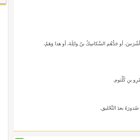
ـ سكاسِكُ: حَيٌّ باليَمنِ، جَدُّهُم القَيْلُ سَكْسَكُ بنُ أشْرَسَ، أو جَدُّهُم السَّكاسِكُ بنُ وائِلَةَ، أو هذا وَهَمٌ،
ِو بنِ كُلْثوم.