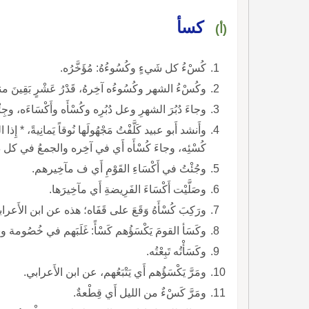
كسأ
(أ)
كُسْءُ كل شَيءٍ وكُسُوءُهُ: مُؤَخَّرُه.
وكُسْءُ الشهر وكُسُوءُه آخِرهُ، قَدْرُ عَشْرٍ بَقِينَ 
وجاءَ دُبُرَ الشهرِ وعل دُبُرِه وكُسْأَه وأَكْسَاءَه، وجِ
وأَنشد أَبو عبيد كَلَّفْتُ مَجْهُولَها نُوقاً يَمانِيةً، * 
كُسْئِه، وجاءَ كُسْأَه أَي في آخِره والجمعُ في كل ذل
وجُئْتُ في أَكْسَاءِ القَوْمِ أَي ف مآخِيرهم.
وصَلَّيْت أَكْسَاءَ الفَرِيضةِ أَي مآخِيرَها.
ورَكِبَ كُسْأَهُ وَقَعَ على قَفَاه؛ هذه عن ابن الأَعرابي و
وكَسَأ القومَ يَكْسَؤُهم كَسْأً: غَلَبَهم في خُصُومة و
وكَسَأْتُه تَبِعْتُه.
ومَرَّ يَكْسَؤُهم أَي يَتْبَعُهم، عن ابن الأَعرابي.
ومَرَّ كَسْءٌ من الليل أَي قِطْعةٌ.