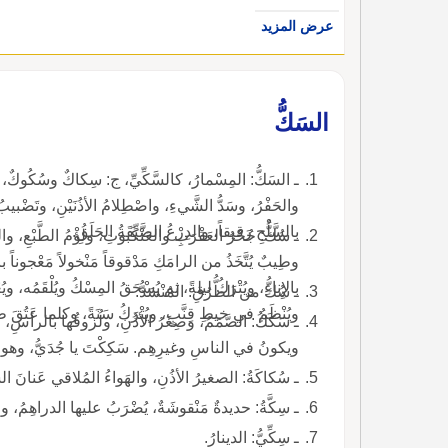
عرض المزيد
السَكُّ
ـ السَكُّ: المِسْما
والحَفْرُ، وسَدُّ الشَّيءِ، واصْطِلامُ الأذُنَيْنِ، وتَضْبيبُ
بالسَّلْحِ رَقيقاً، والدِرْعُ الضَّيِّقَةُ الحَلَقِ.
وطِيبٌ يُتَّخَذُ من الرامَكِ مَدْقوقاً مَنْخولاً مَعْجوناً بالم
بالإِناءِ، ويُتْرَكُ لي
ـ سُكُّ من الطُّرُقِ: المُنْسَدُّ.
ويُنْظَمُ في خيطِ قِنَّبٍ، ويُتْرَكُ سَنَةً، وكلما عَتُقَ 
ـ سَكَكُ: الصَّمَمُ، وصِغَرُ الأذُنِ، ولُزوقُها بالرأسِ، و
ويكونُ في الناسِ وغيرِهِم. سَكِكْتَ يا جُدَيُّ، وهو أسَكُّ، وهي سَكَّاءُ.
ـ سُكاكَةُ: الصغيرُ الأذُنِ، والهَواءُ المُلاقي عَنانَ الس
ـ سِكَّةُ: حديدةٌ مَنْقوشَةٌ، يُضْرَبُ عليها الدراهِمُ، 
ـ سِكِّيُّ: الدينارُ.