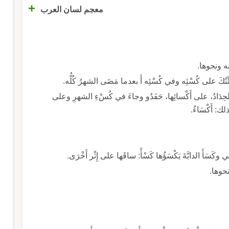
+
معجم لسان العرب
منه ونحوها.
ئْتُكَ على كُسْئِه وفي كُسْئِه أَ بعدما مَضَى الشهرُ كُلُّه.
إِذا الحِدَادُ، على أَكْسائِها، حَفَدُو وجاءَ في كُسْءِ الشهرِ وعلى
ك: أَكْسَاءٌ.
كَسَأَ الدابَّةَ يَكْسَؤُها كَسْأً: ساقَها على إِثْر أَخْرَى.
نحوها.