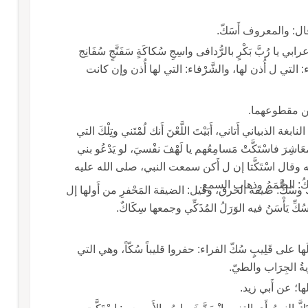
يا رُبَّ بَكْرٍ بالرُّدافى واسِجِ سُكاكَةٍ سَفَنَّجٍ سُفَانِج
لِدُ، فالسَّكَّاء: التي ل أُذن لها، والشَّرْفاء: التي لها أُذن وإن كانت
الذبياني أَتاني، أَبَيْتَ اللَّعْنَ أَنك لُمْتَني وتِلْكَ التي
اشِرَ فاسْتَكَّتْ مَسامِعُهم يا لَهْفَ نفْسيَ، لو يَدْعُو بني
يه وقال اسْتَكَّتا إن ل أَكن سمعت النبي، صلى الله عليه
ُ: الصَّمَمُ وذهاب السمع.
وطريق سُكُّ: ضَيِّق مُنْسَدّ؛ عن اللحياني وبئر سَكٌّ وسُكُّ: ضيقة الخرق، وقيل: الضيقة المَحْفرِ من أَولها إل
الأَصمعي: إذا ضاقت البئر فه سُكُّ؛ وأَنشد يُجْبَى لَها على قَلِيبٍ سُكّ الفراء: حفروا قليباً سُكّاً، وهي التي
يةُ الجِرَاب والطيّ.
ها؛ عن أَبي زيد.