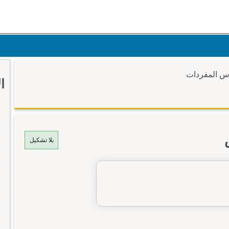
وس المفردات
ا
بلا تشكيل