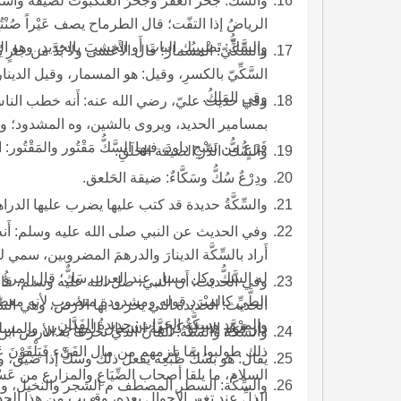
والسُّكُّ: جُحْر العقر وجُحْرُ العنكبوت لضيقه واسْتَك
والسَّكُّ: تَضْبِيبُك البابَ أَو الخشبَ بالحديد، وهو السَّ
والسَّكِّيّ: المسمارُ؛ قال الأَعشى ولا بُدَّ من جارٍ يُج
السَّكِّيّ بالكسرِ، وقيل: هو المسمار، وقيل الدينار، وقي 
وقي المَلِكُ.
وفي حديث عليّ، رضي الله عنه: أَنه خطب الناس ع
بمسامير الحديد، ويروى بالشين، وه المشدود؛ وقال دُرَيْ
فَزَعٍ من نَسْجِ داودَ، فيها السَّكُّ مَقْتُور والمَقْتُور: المُقَدَّر، وجمعه سُكُوكِ وسِكَاك.
والسُّكُّ: الدِّر الضيقة الحَلَقِ.
ودِرْعٌ سُكُّ وسَكَّاءٌ: ضيقة الحَلعق.
والسِّكَّةُ حديدة قد كتب عليها يضرب عليها الدر
وفي الحديث عن النبي صلى الله عليه وسلم: أَنه نه
أَراد بالسِّكَّة الدينارَ والدرهمَ المضروبين، سمي ك
الطَّيِّ كالمِبْرَد قوله ومشدودة منصوب لأنه معطوف ع
الحديث: الحديدة التي يحرث بها الأرض، وهي السِّنّ
والمِرْوَد وسِكَّةُ الحَرَّاثِ: حديدةُ الفَدَّانِ.
دار قوم إلا ذلو كراهة اشتغال المهاجرين والمسل
والسِّكَّة والسِّنَّةُ: المَأنُ الذي تحرث به الأرض ابن الأعرابي: السُّك
ذلك طولبوا بما يلزمهم من مال الفَيْء فَيَلْقَوْنَ عَن
يقال: هو بسُكَّ طَبْعِه يفعل ذلك وسَكَّ إذا ضَيَّق، وسَك
السلام، ما يلقا أصحاب الضِّيَاعِ والمزارع من ع
والسِّكَّة: السطر المصطف م الشجر والنخيل، ومنه الح
الذلِّ عند تغير الأحوال بعده، وقريب من هذا الح