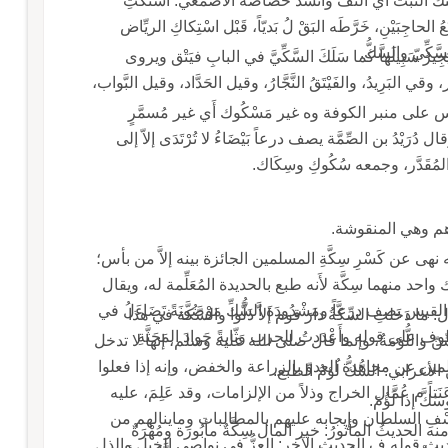
َّ النبتُ أَي التف وانْسَدَّ خَصاصُه الأَصمعي: اسْتَكَّتِ
الرياضُ إذا التفّت؛ قال الطرماح يصف عَيْراً صُنْتُعُ الحاجِبَيْنِ، خَرَّطَه البَقْ لُ بَديّاً، قَبْل اسْتِكاكِ الريِّاض
كِّيّ والسَّكُّ.
ِيرُ سَبِيلَها كما سَلَكَ السَّكِّيَّ في البابِ فيَتْق ويروى
البَرِيدُ، والفَيْتَقُ النَّجَّارُ، وقيل الحَدَّاد، وقيل البَّواب،
لى منبر الكوفة وه غير مَسْكُوك أَي غير مُسمَّرٍ
دُ بن الصِّمَّة يصف درعاً بَيْضَاءُ لا تُرْتَدَى إلاّ إلى
اهم وهي المنقوشة.
ى عن كَسْرِ سِكَّةِ المسلمين الجائزة بينه إلاَّ من بأس؛
 واحد منهما سِكَّة لأَنه طبع بالحديدة المُعَلِّمة له، ويقال
له السَّكُّ وكل مسار عند العرب سَكٌّ؛ قال امرؤُ القيس يصف درعاً ومَشْدُودَةَ السَّكِّ مَوْضُونَةً تَضَاءَلُ في
وفي الحديث: أَن النبي، صل الله عليه وسلم، قال: ما دَخَلتِ السِّكَّةُ دارَ قوم إلاَّ ذَلُّوا والسَّكَّة في هذا
لى قوله وأَعْدَدتُ للحرب وَثّابةً جَوادَ المَحَثَّةِ
 واللُّؤمَةُ، وإنما قال صلى الله عليه وسلم، إنها لا تدخل
مين عن مجاهدة العدوّ بالزراعة والخفض، وإنه إذا فعلوا
ُّ لُؤمُ الطبع.
َتاً م عُمَّال الخراج وذلاً من الإلزامات، وقد عَلِمَ، عليه
َّ إذا لَؤُمَ.
َسْفِ السلطان وإِيجابه عليهم بالمطالبات وماينالهم من
ديثُ المأثورُ: خير المال سِكَّةٌ مأبُورَة ومُهْرَةٌ
ديث قوله ف الحديث الآخر: العِزُّ في نواصي الخيل والذل