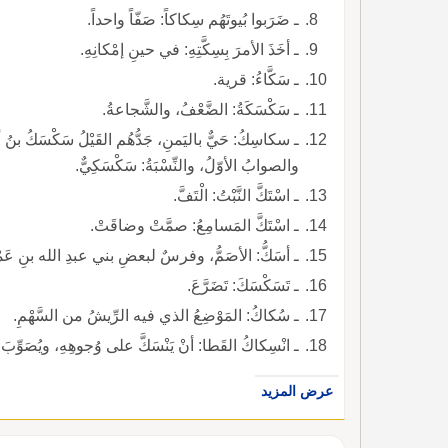
ـ ضَرَبوا بُيوتَهُم سِكاكاً: صَفّاً واحداً.
ـ أخَذَ الأمرَ بِسِكَّتِهِ: في حينِ إمْكانِهِ.
ـ سَكَّاءُ: قرية.
ـ سَكْسَكَةُ: الضَّعْفُ، والشَّجاعةُ.
والصوابُ الأوّلُ، والنِّسْبَةُ: سَكْسَكِيٌّ.
ـ اسْتَكَّ النَّبْتُ: الْتَفَّ.
ـ اسْتَكَّ المَسامِعُ: صمَّتْ وضاقَتْ.
ـ أسَكُّ: الأصَمُّ، وفرسٌ لبعضِ بني عبدِ الله بنِ عَمْر
ـ تَسَكْسَكَ: تَضَرَّعَ.
ـ سُكاكُ: المَوْضِعُ الذي فيه الرِّيشُ من السَّهْمِ.
ـ انْسِكاكُ القَطا: أنْ يَنْسَكَّ على وُجوهِهِ، ويُصَوِّبَ صُدورَهُ بعدَ التَّحْليق.
عرض المزيد