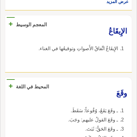
عرض المزيد
+
المعجم الوسيط
الإِيقَاعُ
الإِيقَاعُ اتِّفاقُ الأَصواتِ وتوقيعُها في الغناء.
+
المحيط في اللغة
وقَعَ
ـ وقَعَ يَقَعُ، وُقُوعاً: سَقَطَ.
ـ وقَعَ القولُ عليهم: وجَبَ.
ـ وقَعَ الحَقُّ: ثَبَتَ.