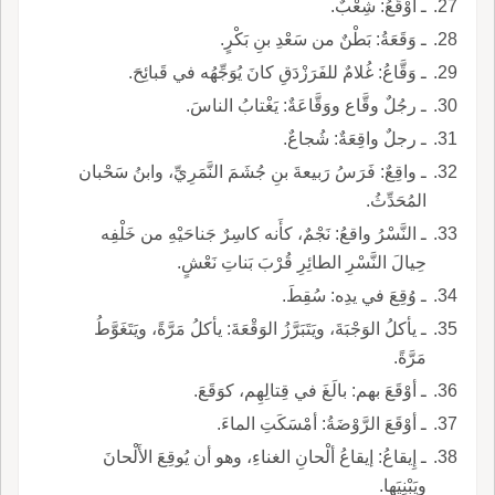
ـ أَوْقَعُ: شِعْبٌ.
ـ وَقَعَةُ: بَطْنٌ من سَعْدِ بنِ بَكْرٍ.
ـ وَقَّاعُ: غُلامٌ للفَرَزْدَقِ كانَ يُوَجِّهُه في قَبائِحَ.
ـ رجُلٌ وقَّاع ووَقَّاعَةٌ: يَغْتابُ الناسَ.
ـ رجلٌ واقِعَةٌ: شُجاعٌ.
ـ واقِعٌ: فَرَسُ رَبيعةَ بنِ جُشَمَ النَّمَرِيِّ، وابنُ سَحْبان
المُحَدِّثُ.
ـ النَّسْرُ واقعُ: نَجْمٌ، كأَنه كاسِرٌ جَناحَيْهِ من خَلْفِه
حِيالَ النَّسْرِ الطائِرِ قُرْبَ بَناتِ نَعْشٍ.
ـ وُقِعَ في يدِه: سُقِطَ.
ـ يأكلُ الوَجْبَةَ، ويَتَبَرَّزُ الوَقْعَةَ: يأكلُ مَرَّةً، ويَتَغَوَّطُ
مَرَّةً.
ـ أوْقَعَ بهم: بالَغَ في قِتالِهِم، كوَقَعَ.
ـ أوْقَعَ الرَّوْضَةُ: أمْسَكَتِ الماءَ.
ـ إِيقاعُ: إيقاعُ ألْحانِ الغناءِ، وهو أن يُوقِعَ الأَلْحانَ
ويَبْنِيَها.