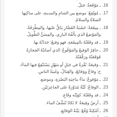
ـ مَوْقَعَةُ: جَبَلٌ.
ـ مُوَيْقِعُ: موضع بين الشامِ والمدينةِ، على ساكِنِها
الصلاةُ والسلامُ.
ـ مِيقَعَةُ: خَشَبَةُ القَصَّارِ يَدُقُّ عليها، والمِطْرَقَةُ،
والمَوْضِعُ الذي يألَفُهُ البازِي، والمِسَنُّ الطَّويلُ.
ـ قد وقَعْتُهُ بالمِيقَعَةِ، فهو وَقيعٌ: حَدَدْتُهُ بها.
ـ حافِرُ الوَقيعُ والمَوْقُوعُ: الذي أصابَتْهُ الحِجارَةُ
فَوَقَعَتْهُ ورَقَّقَتْهُ.
ـ وَقيعَةُ: نُقْرَةٌ في جَبَلٍ أو سَهْلٍ يَسْتَنْقِعُ فيها الماءُ،
ج: وِقاعٌ ووَقائِعُ، والقِتالُ، وغَيبَةُ الناسِ.
ـ مَوْقوعٌ: ماءٌ بناحِيَةِ البَصْرَةِ، وموضع.
ـ الوَقاعُ: كَيَّةٌ مُدَوَّرَةٌ على الجاعِرَتَيْنِ.
ـ قد وقَعْتُهُ: كوَيْتُه وقَاعِ.
ـ أرضٌ وقِيعَةٌ: لا تَكادُ تُنَشِّفُ الماءَ.
ـ أمْكِنَةٌ وُقُعٌ: بَيِّنَةُ الوَقائِعِ.