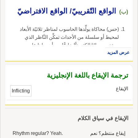
المستثمرون والتي تلعب دوراً مؤثراً بالنسبة
للنشاطات الاقتصادية في المجتمع سواء بالسلب أو
الواقع التّقريبيّ/ الواقع الافتراضيّ
(ب)
بالإيجاب.
(حس) محاكاة يولِّدها الحاسوب لمناظر ثلاثيّة الأبعاد
لمحيط أو سلسلة من الأحداث تمكِّن النَّاظر الذي
يستخدم جهازًا إلكترونيًّا خاصًّا من أن يراها على
عرض المزيد
شاشة عرض ويتفاعل معها بطريقة تبدو فعليَّة.
ترجمة الإيقاع باللغة الإنجليزية
الإيقاع
Inflicting
الإيقاع في سياق الكلام
إيقاع منتظم؟ نعم
Rhythm regular? Yeah.