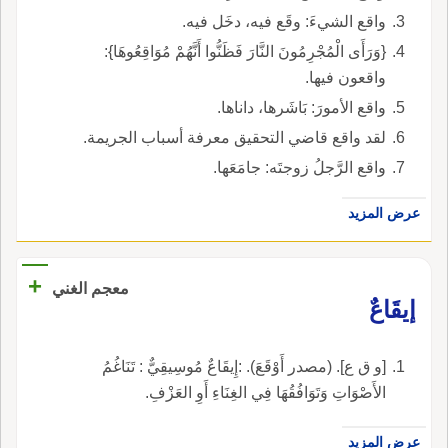
واقع الشيءَ: وقَع فيه، دخَل فيه.
{وَرَأَى الْمُجْرِمُونَ النَّارَ فَظَنُّوا أَنَّهُمْ مُوَاقِعُوهَا}:
واقعون فيها.
واقع الأمورَ: بَاشَرها، داناها.
لقد واقع قاضي التحقيق معرفة أسباب الجريمة.
واقع الرَّجلُ زوجتَه: جامَعَها.
عرض المزيد
+
معجم الغني
إيقَاعٌ
[و ق ع]. (مصدر أَوْقَعَ). :إِيقَاعٌ مُوسِيقِيٌّ : تَنَاغُمُ
الأَصْوَاتِ وَتَوَافُقُهَا فِي الغِنَاءِ أَوِ العَزْفِ.
عرض المزيد