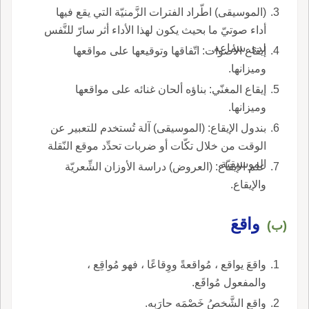
(الموسيقى) اطّراد الفترات الزَّمنيّة التي يقع فيها
أداء صوتيّ ما بحيث يكون لهذا الأداء أثر سارّ للنَّفس
لدى سماعه.
إيقاع الأصوات: اتّفاقها وتوقيعها على مواقعها
وميزانها.
إيقاع المغنّي: بناؤه ألحان غنائه على مواقعها
وميزانها.
بندول الإيقاع: (الموسيقى) آلة تُستخدم للتعبير عن
الوقت من خلال تكّات أو ضربات تحدِّد موقع النّقلة
الموسيقيّة.
علم الإيقاع: (العروض) دراسة الأوزان الشِّعريّة
والإيقاع.
واقعَ
(ب)
واقعَ يواقع ، مُواقعةً ووِقاعًا ، فهو مُواقِع ،
والمفعول مُواقَع.
واقع الشَّخصُ خَصْمَه حارَبه.