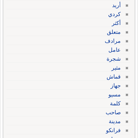
أريد
كردي
أكثر
متعلق
مرادف
عامل
شجرة
مثير
قماش
جهاز
مسيو
كلمة
صاحب
مدينة
فرانكو