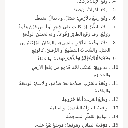
ـ وقَعَ الإِبِلُ: بَرَكَتْ.
ـ وقَعَ الدَّوابُّ: رَبَضَتْ.
ـ وقَعَ رَبيعٌ بالأرْضِ: حَصَلَ، ولا يقالُ: سَقَطَ.
ـ وقَعَ الطَّيْرُ: إذا كانت على شَجَرٍ أو أرضٍ فَهُنّ وُقُوعٌ
ووُقَّعٌ، وقد وَقَعَ الطائِرُ وُقُوعاً، وإنه لحَسَنُ الوِقْعَةِ.
ـ وَقْعُ: وقْعَةُ الضَّرْبِ بالشيءِ، والمَكانُ المُرْتَفِعُ من
الجَبَلِ، والسَّحابُ المُطْمِعُ أو الرَّقيقُ، كالوَقِعِ،
وسُرْعَةُ الانْطِلاقِ والذَّهابِ.
ـ وَقَعُ: الحِجارَةُ، الواحِدَةُ: الوَقَعَةُ، والحَفاءُ.
ـ قد وَقِعَ: اشْتَكَى لَحْمَ قَدَمِهِ من غِلَظِ الأرضِ
والحِجارَةِ.
ـ وَقْعَةُ بالحَرْبِ: صَدْمَةٌ بعدَ صَدْمَةٍ، والاسمُ: الوَقيعَةُ
والواقِعَةُ.
ـ وَقائِعُ العَرَبِ: أيامُ حُرُوبها.
ـ واقِعَةُ: النازِلَةُ الشَّديدَةُ، والقيامَةُ.
ـ مَواقِعُ القَطْرِ: مَساقِطُهُ.
ـ مَوْقَعَةُ الطائِرِ، ومَوْقِعَةُ: مَوْضِعٌ يَقَعُ عليه.