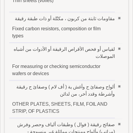
Thin sheets (voiles)
مقاومات ثابتة من كربون ، مكتّلة أو ذات طبقة رقيقة
Fixed carbon resistors, composition or film
types
لقياس أو فحص الأقراص الرقيقة أو الأدوات من أشباه
الموصلات
For measuring or checking semiconductor
wafers or devices
ألواح وصفائ ح وأغش ية ( أف لام ) وصفائ ح رقيقة
وأشرطة وقدد أخر، من لدائن
OTHER PLATES, SHEETS, FILM, FOIL AND
STRIP, OF PLASTICS
صفائح رقيقة ( فوال ) وطبقات ألياف وحصر وفرش
(مراتب) وألواح ومنتجات مماثلة غير منسوجة -