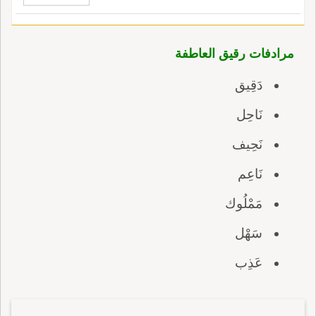
مرادفات رقيق العاطفة
دَقِيق
نَاحِل
نَحِيف
نَاعِم
مَمْلُوك
سَهْل
عَذِب