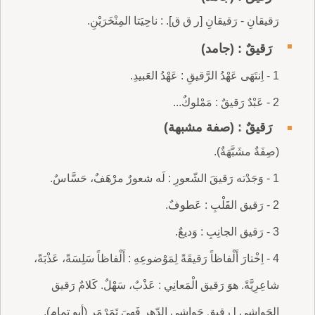
رَقيقانِ - رَقيقانِ [ر ق ق]. : ناحِيَتا المِنْخَرَيْنِ.
رَقيقٌ : (جامد)
1 - اِنتَهَى عَهْدُ الرَّقيقِ : عَهْدُ العَبيدِ.
2 - عَبْدٌ رَقيقٌ : مَمْلوكٌ...
رَقيقٌ : (صفة مشبهة)
(صِفَةٌ مشَبَّهَةٌ).
1 - وَجَدْته رَقيقَ الشّعورِ : لَه شعورٌ مرْهَفٌ، حَسَّاسٌ.
2 - رَقيق القَلْبِ : عَطوفٌ.
3 - رَقيق الجانِبِ : وَديعٌ.
4 - اِخْتارَ أَلْفاظاً رَقيقَةً لِمَوْضوعِهِ : أَلْفاظاً سَلِسَةً، عَذْبَةً،
شاعِرِيَّةً. هوَ رَقيق الْمَعانِي : عَذْبٌ، سَهْلٌ. كَلامٌ رَقيق
الحَواشِي l رقيق حَواشِي الدّهر فَهِيَ تَمَرْمَر (أبو تمام).