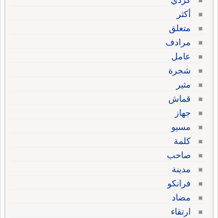
كردي
أكثر
متعلق
مرادف
عامل
شجرة
مثير
قماش
جهاز
مسيو
كلمة
صاحب
مدينة
فرانكو
مضاد
ارتقاء