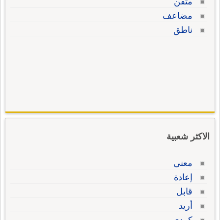
متقن
مضاعف
ناطق
الاكثر شعبية
معنى
إعادة
قابل
أريد