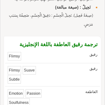
نَحِيلٌ : (صيغة مبالغة)
(صِيغَةُ فَعِيل). نَحِيلُ الْجِسْمِ : دَقِيقُ الْجِسْمِ، ضَعِيفُهُ بِسَبَبِ
مَرَضٍ.
ترجمة رقيق العاطفة باللغة الإنجليزية
رقيق
Flimsy
رقيق
Flimsy
Suave
Subtle
العاطفة
Emotion
Passion
Soulfulness