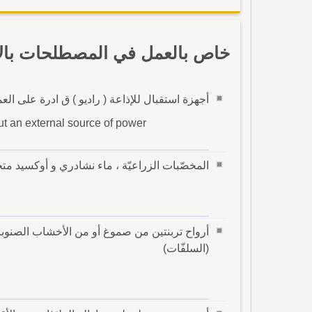
خاص بالعمل في المصطلحات بالإ
أجهزة استقبال للإذاعة ( راديو ) ق ادرة على ا
ut an external source of power
المخصّبات الزراعيّة ، ماء نشادري و أوكسيد متخ
أرواح تربنتين من صموغ أو من الأخشاب الصنوبري
(السلفّات)