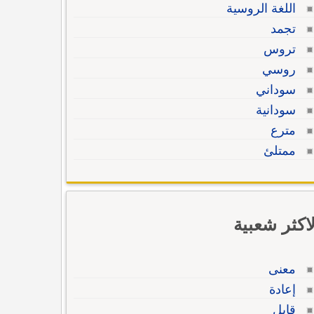
اللغة الروسية
تجمد
تروس
روسي
سوداني
سودانية
مترع
ممتلئ
لاكثر شعبية
معنى
إعادة
قابل