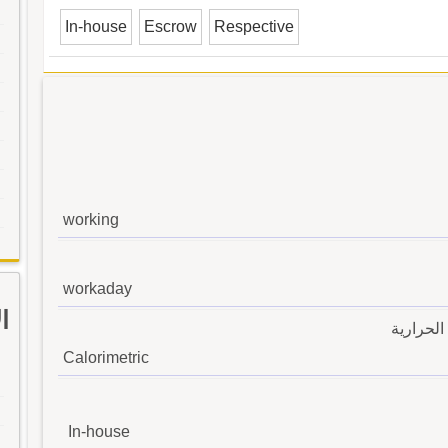
In-house
Escrow
Respective
working
workaday
ا
لحرارية
Calorimetric
In-house