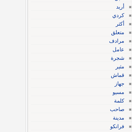
أريد
كردي
أكثر
متعلق
مرادف
عامل
شجرة
مثير
قماش
جهاز
مسيو
كلمة
صاحب
مدينة
فرانكو