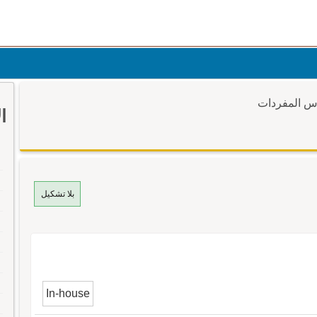
وس المفردات
ا
بلا تشكيل
In-house