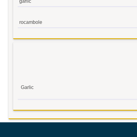
garlic
rocambole
Garlic