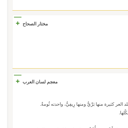
ُزَّةٍ، الثومَةُ: واحِدَتُه، وقَبيعَةُ السَّيْفِ.
+
مختار الصحاح
+
معجم لسان العرب
العر كثيرة منها بَرِّيٌّ ومنها رِيفِيٌّ، واحدته ثُومةٌ.
ْلها.