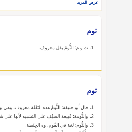
ومِلْحٍ، وتَطْجينُه بدُهْنِ لَوْزٍ، وإِتْباعُه بمَصِّ رُمَّانَةٍ م
عرض المزيد
ثوم
ث و م: الثُّومُ بقل معروف.
ثوم
قال أَبو حنيفة: الثُّومُ هذه البَقْلة معروف، وهي ببلد 
والثُّومة: قَبِيعة السيْفِ على التشبيه لأَنها على شَك
والثُّوم: لغة في الفُوم، وه الحِنْْطة.