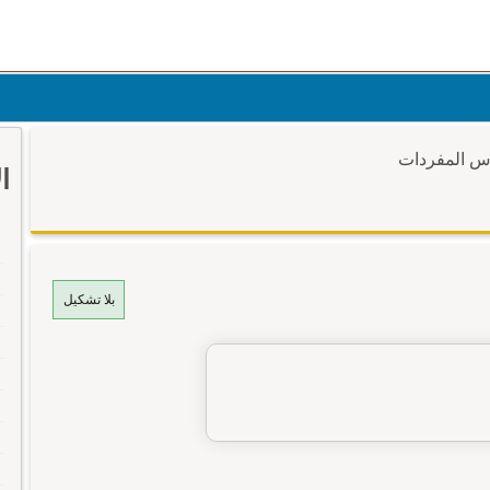
وس المفردات
ا
بلا تشكيل