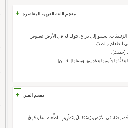
+
معجم اللغة العربية المعاصرة
 الزنبقيَّات، يسمو إلى ذراع، تتولد له في الأرض فصوص
ي الطعام والطبّ.
ِدَنَا [حديث].
هَا وَقِثَّائِهَا وَثُومِهَا وَعَدَسِهَا وَبَصَلِهَا} [قرآن].
+
معجم الغني
لَّدُ فُصوصُهُ في الأرْضِ، يُسْتَعْمَلُ لِتَطْيِيبِ الطَّعامِ، وَهُوَ قَوِيُّ