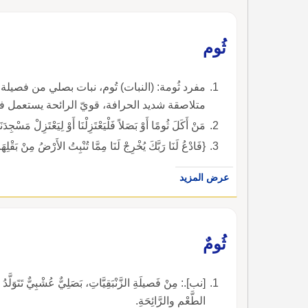
ثُوم
مفرد ثُومة: (النبات) تُوم، نبات بصلي من فصيلة
متلاصقة شديد الحرافة، قويّ الرائحة يستعمل ف
مَنْ أَكَلَ ثُومًا أَوْ بَصَلاً فَلْيَعْتَزِلْنَا أَوْ لِيَعْتَزِلْ مَسْج
{فَادْعُ لَنَا رَبَّكَ يُخْرِجْ لَنَا مِمَّا تُنْبِتُ الأَرْضُ مِنْ بَقْلِ
عرض المزيد
ثُومٌ
[نب].: مِنْ فَصيلَةِ الزَّنْبَقِيَّاتِ، بَصَلِيٌّ عُشْبِيٌّ تَتَوَ
الطَّعْمِ والرَّائِحَةِ.