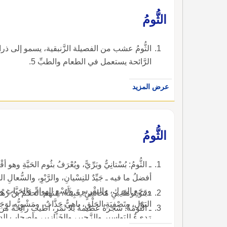
الثُّومُ
الثُّومُ عشب من الفصيلة الزَّنبقية، يسمو إلى 
الرَّائحة يستعمل في الطعام والطبِّ 5.
عرض المزيد
الثُّومُ
ـ الثُّومُ: بُسْتانِيٌّ وبَرِّيًّ، ويُعْرَفُ بثُوم الحَيَّةِ وهو 
أفضلُ ما فيه ـ جَيِّدٌ للنِسْيانِ، والرَّبْوِ، والسُّعالِ ا
ووَجَعِ الوَرِكِ، والنِقْرِسِ، ولَسْعِ الهوامِّ والحَيَّاتِ 
ـ بنو ثومَةَ بنِ مُخاشِنٍ: قَبِيلَةٌ، منهم الحكَمُ بنُ زُهْرَ
البَوْلِ، وتَصْفِيَةِ الحَلْقِ، باهِيٌّ جَذَّابٌ، ومَشْوِيُّه ل
ـ الثِّوَمَةُ: شجرةٌ عظيمةٌ بلا ثَمَرٍ، أطيبُ رائِحةً من ا
رَدِيءٌ للبَواسِيرِ والزَّحيرِ، والخَنازيرِ، وأصحابِ الدِق