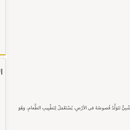
ا
ُشْبِيٌّ تَتَوَلَّدُ فُصوصُهُ في الأرْضِ، يُسْتَعْمَلُ لِتَطْيِيبِ الطَّعامِ، وَهُوَ