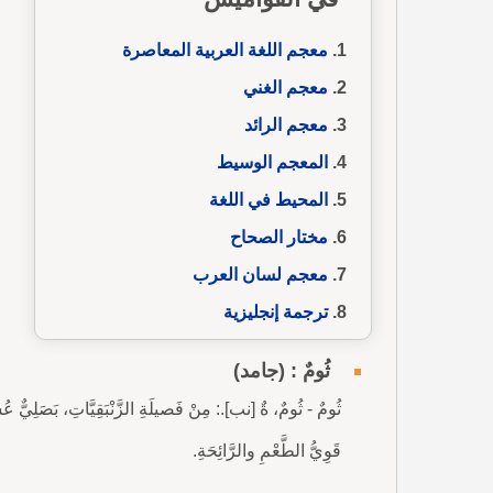
معجم اللغة العربية المعاصرة
معجم الغني
معجم الرائد
المعجم الوسيط
المحيط في اللغة
مختار الصحاح
معجم لسان العرب
ترجمة إنجليزية
ثُومٌ : (جامد)
ثُومٌ - ثُومٌ، ةٌ [نب].: مِنْ فَصيلَةِ الزَّنْبَقِيَّاتِ، بَصَلِيٌّ ع
قَوِيُّ الطَّعْمِ والرَّائِحَةِ.