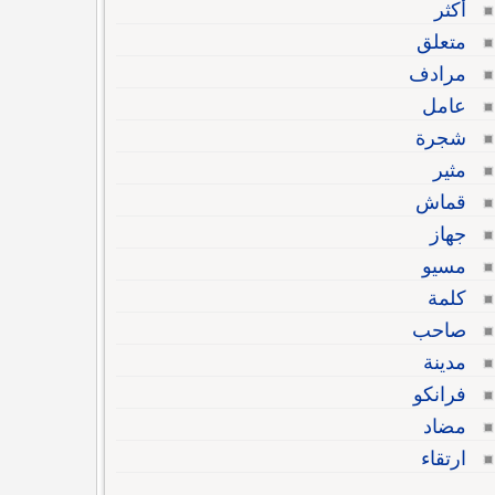
أكثر
متعلق
مرادف
عامل
شجرة
مثير
قماش
جهاز
مسيو
كلمة
صاحب
مدينة
فرانكو
مضاد
ارتقاء