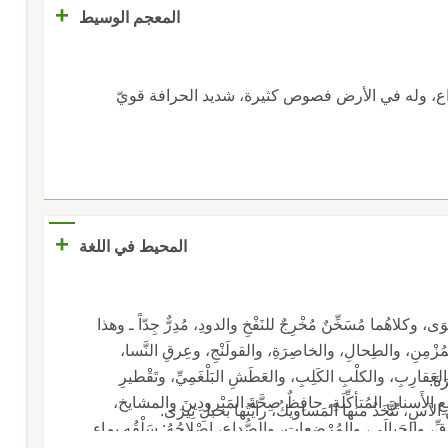
+
المعجم الوسيط
ذراع، وله في الأرض فصوص كثيرة، شديد الحرافة قويّ
+
المحيط في اللغة
أقْوَى، وكلاهُما مُسَخِّنٌ مُخْرِجٌ للنَفْخِ والدودِ، مُدِرٌّ جِدّاً ـ وهذا
لمُزْمِنِ، والطِحالِ، والخاصِرَةِ، والقولَنْجِ، وعِرقِ النَّسا،
والعَقارِبِ، والكلْبِ الكَلِبِ، والعَطَشِ البَلْغَمِيِّ، وتَقْطيرِ
ةَ.
وَجَعِ الأَسنانِ المُتأكِّلَةِ، حافِظٌ صِحَّةَ المَبْرودِينَ والمشايخ،
لآسِ، تُتَّخَذُ منها المَساويكُ، رأيْتُها بحبلِ تِيرَى.
ِّ، والحَبالَى، والمُرْضِعاتِ، والصُّداعِ، إصْلاحُهُ: سَلْقُه بماءٍ