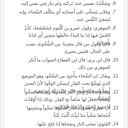
وسَخَّيْتُ نفسي عنه: تَركته ولم تنازعني نفس إليه.
وفلان يتَسَخَّى على أَصحابه أَي يتكَلّف السَّخاء، وإنه
لسَخِيّ النَّفْس عنه.
الجوهري: وقول عمرو بن كُلْثوم مُشَعْشَعَةً، كأَنَّ
الحُصَّ فيها إذا ما الماءُ خالَطَها سَخِين أَي جُدْنا
بأَموالِنا.
قال: وقول من قال سَخِينا، من السُّخُونةِ، نصب
على الحال، فليس بشيءٍ.
قال ابن بري: قال ابن القطاع الصواب ما أَنكر
الجوهري من ذلك.
ويقال: إن السَّخاء مأْخوذ من السَّخْو، وهو الموضِع
الذي يُوَسَّعُ تحت القِدْرِ ليتمكن الوَقُودُ لأَنّ الصدرَ
أَيضاً يتّسِع للعَطّية، قال: قال ذلك أَبو عمرو
وسَخُوْت النارَ وسَخ النارَ يَسْخُوها ويَسْخاها سَخْواً
الشيباني.
وسَخْياً: جعَلَ لها مَذْهباً تح القِدْر، وذلك إذا أَوْقَدْتَ
فاجتمعَ الجَمْرُ والرَّمادُ ففَرَّجْتَه.
أَب عمرو: سَخَوْت النارَ أَسْخُوها سَخْواً وسَخِيتها
أَسْخاها سَخْياً مثا لَبِثْتُ أَلْبَثُ لَبْثاً.
الغَنَوي: سَخى النارَ وصَخاها إذا فتَح عيْنَها.