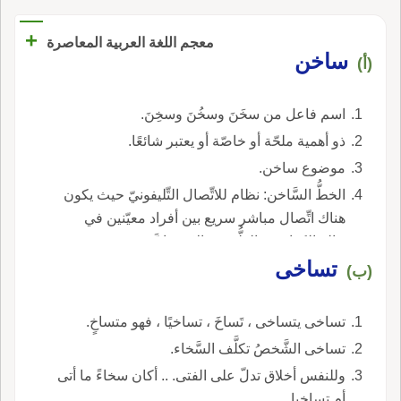
+
معجم اللغة العربية المعاصرة
ساخن
(أ)
اسم فاعل من سخَنَ وسخُنَ وسخِنَ.
ذو أهمية ملحّة أو خاصّة أو يعتبر شائعًا.
موضوع ساخن.
الخطُّ السَّاخن: نظام للاتِّصال التِّليفونيّ حيث يكون
هناك اتِّصال مباشر سريع بين أفراد معيّنين في
حالة الكوارث والظُّروف الاستثنائيَّة.
تساخى
(ب)
تساخى يتساخى ، تَساخَ ، تساخيًا ، فهو متساخٍ.
تساخى الشَّخصُ تكلَّف السَّخاء.
وللنفس أخلاق تدلّ على الفتى. .. أكان سخاءً ما أتى
أم تساخيا.