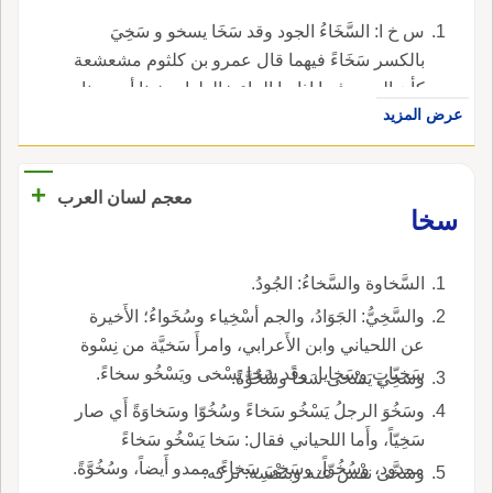
س خ ا: السَّخَاءُ الجود وقد سَخَا يسخو و سَخِيَ
بالكسر سَخَاءً فيهما قال عمرو بن كلثوم مشعشعة
كأن الحص فيها إذا ما الماء خالطها سخينا أي جدنا
عرض المزيد
بأموالنا وقول من قال سخينا من السخونة نصب
على الحال ليس بشيء قلت قد ذكر رحمه الله
تعالى في س خ ن ضد هذا و سَخُوَ الرجل من باب
+
معجم لسان العرب
ظرف صار سَخِيّا وفلان يَتَسَخَّى على أصحابه أي
سخا
يتكلف السخاء.
السَّخاوة والسَّخاءُ: الجُودُ.
والسَّخِيُّ: الجَوَادُ، والجم أسْخِياء وسُخَواءُ؛ الأَخيرة
عن اللحياني وابن الأَعرابي، وامرأَ سَخيَّة من نِسْوة
سَخِيّاتٍ وسَخايا، وقد سَخا يَسْخى ويَسْخُو سخاءً.
وسَخِي يَسْخى سَخاً وسُخُوَّةً.
وسَخُوَ الرجلُ يَسْخُو سَخاءً وسُخُوّا وسَخاوَةً أَي صار
سَخِيّاً، وأَما اللحياني فقال: سَخا يَسْخُو سَخاءً
ممدود، وسُخُوّاً، وسَخِيَ سَخاءً، ممدو أَيضاً، وسُخُوَّةً.
وسَخَّى نفْسَ عنه وبنَفْسِه: تركه.