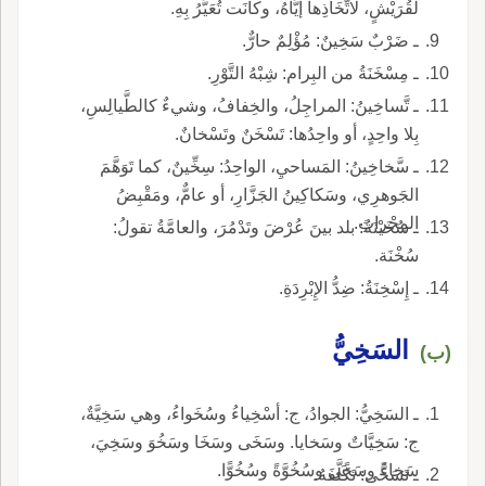
لقُرَيْشٍ، لاتِّخَاذِها إيَّاهُ، وكانَت تُعَيَّرُ بِهِ.
ـ ضَرْبٌ سَخِينٌ: مُؤْلِمٌ حارٌّ.
ـ مِسْخَنَةُ من البِرام: شِبْهُ التَّوْرِ.
ـ تَّساخِينُ: المراجِلُ، والخِفافُ، وشيءٌ كالطَّيالِسِ،
بِلا واحِدٍ، أو واحِدُها: تَسْخَنٌ وتَسْخانٌ.
ـ سَّخاخِينُ: المَساحيِ، الواحِدُ: سِخِّينٌ، كما تَوَهَّمَ
الجَوهرِي، وسَكاكِينُ الجَزَّارِ، أو عامٌّ، ومَقْبِضُ
المِحْراثِ.
ـ سُخَيْنَةُ: بلد بينَ عُرْضَ وتَدْمُرَ، والعامَّةُ تقولُ:
سُخْنَة.
ـ إِسْخِنَةُ: ضِدُّ الإِبْرِدَةِ.
السَخِيُّ
(ب)
ـ السَخِيُّ: الجوادُ، ج: أسْخِياءُ وسُخَواءُ، وهي سَخِيَّةٌ،
ج: سَخِيَّاتٌ وسَخايا. وسَخَى وسَخَا وسَخُوَ وسَخِيَ،
سَخاءً وسَخًى وسُخُوَّةً وسُخُوًّا.
ـ تَسَخَّى: تَكَلَّفَهُ.