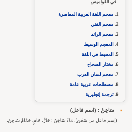
في القواميس
معجم اللغة العربية المعاصرة
معجم الغني
معجم الرائد
المعجم الوسيط
المحيط في اللغة
مختار الصحاح
معجم لسان العرب
مصطلحات عربية عامة
ترجمة إنجليزية
سَاخِنٌ : (اسم فاعل)
(إسم فاعل من سَخَنَ). مَاءٌ سَاخِنٌ : حَارٌّ، حَامٍ. حَمَّامٌ سَاخِنٌ.