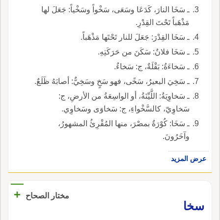
ـ سَخَا النارَ، كَدَعَا وسَعَى، سَخْواً وسَخْياً: جَعَلَ لها
مَذْهَباً تَحْتَ القِدْرِ.
ـ سَخَا القِدْرَ: جَعَلَ للنار تَحْتَها مَذْهَباً.
ـ سَخَا فلانٌ: سَكَنَ من حَرَكَتِهِ.
ـ سَخاءَةُ: بَقْلَةٌ، ج: سَخاءٌ.
ـ سَخِيَ البعيرُ، سَخًى، فهو سَخٍ وسَخِيٌّ: أصابَهُ ظَلَعٌ.
ـ سَخاوِيَةُ: اللَّيِّنَةُ، أو الواسِعَةُ من الأرضِ، ج:
سَخاوِيّ، كالسَّخْواءِ، ج: سَخاوَى وسَخاوِي.
ـ سَخَا: كُوْرَةٌ بمصْرَ، منها المُقْرِئُ المشهورُ،
وآخَرُونَ.
عرض المزيد
+
مختار الصحاح
سخا