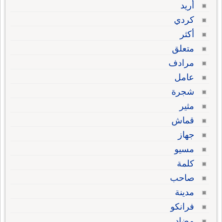
أريد
كردي
أكثر
متعلق
مرادف
عامل
شجرة
مثير
قماش
جهاز
مسيو
كلمة
صاحب
مدينة
فرانكو
مضاد