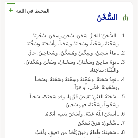
+
المحيط في اللغة
السُّخْنُ
(أ)
ـ السُّخْنُ: الحَارُّ. سَخَنَ، سُخَنَ,وسِخَنَ، سُخُونَةً
وسُخْنَةً وسُخْناً، وسَخانَةً وسَخَناً، وأسْخَنَهُ وسَخَّنَهُ.
ـ ماءٌ سَخِينٌ، وسِخِّينٌ ومُسَخَّنٌ، وسُخاخِينُ: حارٌّ.
ـ يَوْمٌ ساخِنٌ وسَخْنانٌ، وسَخَنانٌ، وسُخْنٌ وسُخْنانٌ،
واللَّيْلَةُ: ساخِنَةُ.
ـ تَجِدُ سَخْنَةً، وسُخْنَةُ وسِخْنَةُ وسَخَنَةُ ,وسَخْناً
,وسُخُونَةً: حُمًّى، أَو حَرّاً.
ـ سُخْنَةُ العَيْنِ: نَقيضُ قُرَّتِها، وقد سَخِنَتْ، سَخْناً
وسُخُوناً وسُخْنَةً، فهو سَخِينٌ.
ـ أسْخَنَ اللّهُ عَيْنَهُ، وأسْخَنَ بِعَيْنِه: أبْكاهُ.
ـ سَّخُونُ: مَرَقٌ يُسَخَّنُ.
ـ سَخينَةٌ: طَعامٌ رَقيقٌ يُتَّخَذُ من دَقيقٍ، ولَقَبٌ