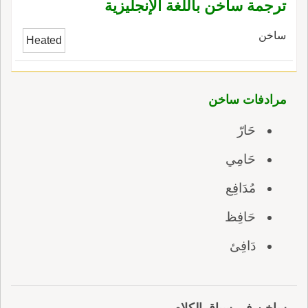
ترجمة ساخن باللغة الإنجليزية
ساخن
Heated
مرادفات ساخن
حَارّ
حَامِي
مُدَافِع
حَافِظ
دَافِئ