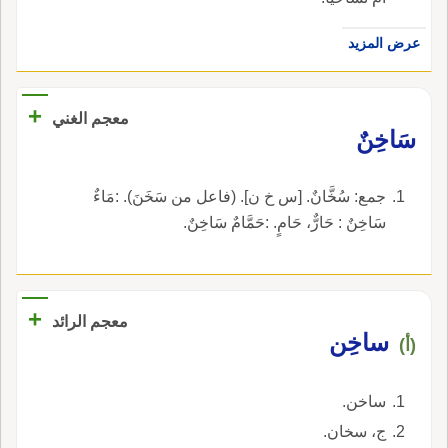
عرض المزيد
+
معجم الغني
سَاخِنٌ
جمع: سُخَّانٌ. [س خ ن]. (فاعل من سَخَنَ). :مَاءٌ
سَاخِنٌ : حَارٌّ، حَامٍ. :حَمَّامٌ سَاخِنٌ.
+
معجم الرائد
ساخِن
(أ)
ساخن.
ج، سخان.