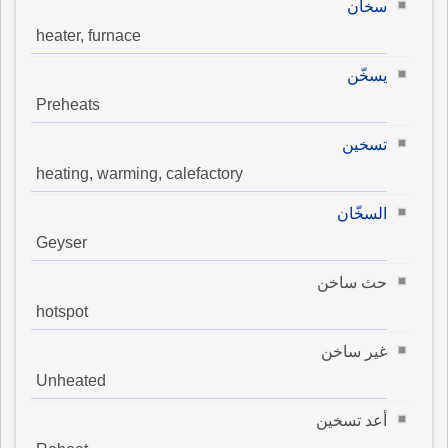
سخان
heater, furnace
يسخّن
Preheats
تسخين
heating, warming, calefactory
السخّان
Geyser
حث ساخن
hotspot
غير ساخن
Unheated
أعد تسخين