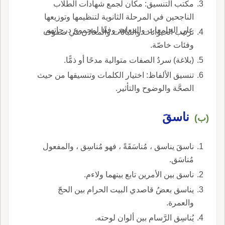
مكتب التنسيق: مكان لجمع شهادات الطلاب
الناجحين في المرحلة الثانوية لتنظيمها وتوزيعها
على الجامعات والمعاهد وفقًا لمجموع درجاتهم.
ترتيب الحيوانات والنباتات والمعادن في صفوف
وفئات خاصّة.
(بلاغة) سردُ الصفات متوالية مدحًا أو ذمًّا.
تنسيق الألفاظ: اختيار الكلمات وتنسيقها من حيث
الصحَّة والوضوح والتأثير.
ناسقَ
(ب)
ناسقَ يناسق ، مُناسَقَةً ، فهو مُناسِق ، والمفعول
مُناسَق.
ناسق بين الأمرين تابع بينهما ولاءم.
يناسق بعضُ قاصدي البيت الحرام بين الحجّ
والعمرة.
يُناسِق الرَّسام بين ألوان لوحته.