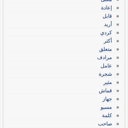
إعادة
قابل
أريد
كردي
أكثر
متعلق
مرادف
عامل
شجرة
مثير
قماش
جهاز
مسيو
كلمة
صاحب