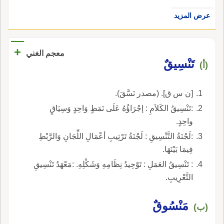
عرض المزيد
+
معجم الغني
تَنْسِيقٌ
(أ)
[ن س ق]. (مصدر نَسَّقَ).
:تَنْسِيقُ الكَلاَمِ : إجْرَاؤُهُ عَلَى نَمَطٍ وَاحِدٍ وَسِيَاقٍ
واحِدٍ.
:لَجْنَةُ التَّنْسِيقِ : لَجْنَةُ تَرْتِيبِ أعْمَالِ اللِّجَانِ وَالرَّبْطِ
فِيمَا بَيْنَهَا.
: تَنْسِيقُ العَمَلِ : تَوْحِيدُ نِظَامِهِ وَشَكْلِهِ. :مَعْهَدُ تَنْسِيقِ
التَّعْرِيبِ.
مَنْسُوقٌ
(ب)