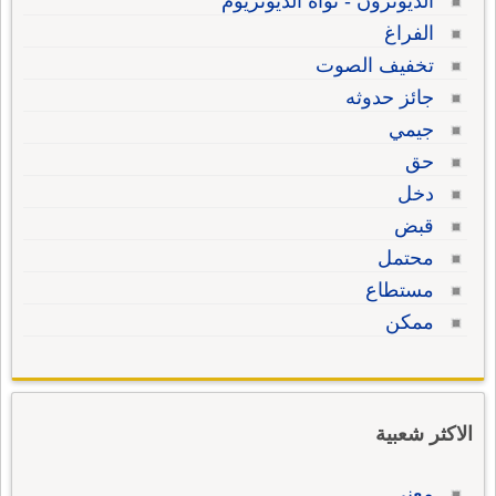
الديوترون - نواة الديوتريوم
الفراغ
تخفيف الصوت
جائز حدوثه
جيمي
حق
دخل
قبض
محتمل
مستطاع
ممكن
الاكثر شعبية
معنى