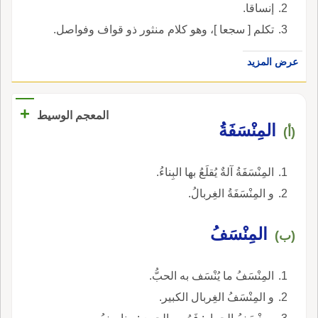
إنساقا.
تكلم [ سجعا ]، وهو كلام منثور ذو قواف وفواصل.
عرض المزيد
+
المعجم الوسيط
المِنْسَفَةُ
(أ)
المِنْسَفَةُ آلةٌ يُقلَعُ بها البِناءُ.
و المِنْسَفَةُ الغِربالُ.
المِنْسَفُ
(ب)
المِنْسَفُ ما يُنْسَف به الحبُّ.
و المِنْسَفُ الغِربال الكبير.