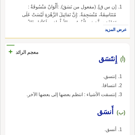
[ن س ق]. (مفعول من نَسَقَ). :أَلْوَانٌ مَنْسُوقَةٌ :
مُتَنَاسِقَةٌ، مُنْسَجِمَةٌ. :إِنَّ تَمَاثِيلَ الزَّهْرَةِ لَيْسَتْ عَلَى
نَحَافَةٍ وَدِقَّةٍ فِي الْخُصُورِ وَالأَطْرَافِ وَلَكِنَّهَا مِثَالُ
عرض المزيد
الْجِسْمِ الْمَتِينِ الْمَنْسُوقِ. (ع. م. العقاد).
+
معجم الرائد
إِنتَسَق
(أ)
إنتسق.
انتساقا.
إنتسقت الأشياء : انتظم بعضها إلى بعضها الآخر.
أَنسَق
(ب)
أنسق.