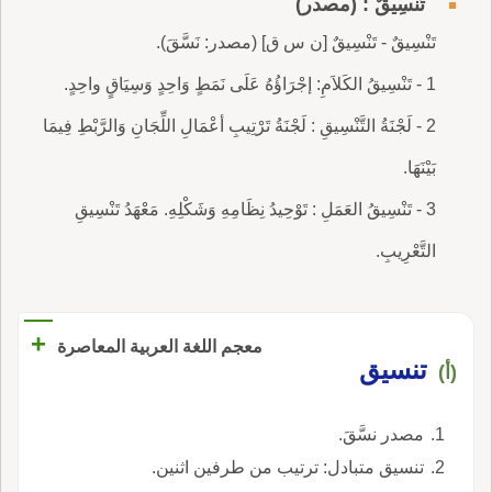
تَنْسِيقٌ : (مصدر)
تَنْسِيقٌ - تَنْسِيقٌ [ن س ق] (مصدر: نَسَّقَ).
1 - تَنْسِيقُ الكَلاَمِ: إجْرَاؤُهُ عَلَى نَمَطٍ وَاحِدٍ وَسِيَاقٍ واحِدٍ.
2 - لَجْنَةُ التَّنْسِيقِ : لَجْنَةُ تَرْتِيبِ أعْمَالِ اللِّجَانِ وَالرَّبْطِ فِيمَا
بَيْنَهَا.
3 - تَنْسِيقُ العَمَلِ : تَوْحِيدُ نِظَامِهِ وَشَكْلِهِ. مَعْهَدُ تَنْسِيقِ
التَّعْرِيبِ.
+
معجم اللغة العربية المعاصرة
تنسيق
(أ)
مصدر نسَّقَ.
تنسيق متبادل: ترتيب من طرفين اثنين.