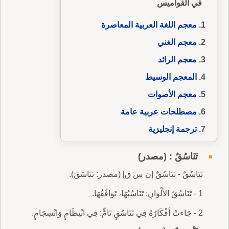
في القواميس
معجم اللغة العربية المعاصرة
معجم الغني
معجم الرائد
المعجم الوسيط
معجم الأصوات
مصطلحات عربية عامة
ترجمة إنجليزية
تَنَاسُقٌ : (مصدر)
تَنَاسُقٌ - تَنَاسُقٌ [ن س ق] (مصدر: تَنَاسَقَ).
1 - تَنَاسُقُ الألْوَانِ: تَنَاسُبُهَا، تَوَافُقُهَا.
2 - جَاءتْ أفْكَارُهُ فِي تَنَاسُقٍ تَامٍّ: فِي انْتِظَامٍ وَانْسِجَامٍ.